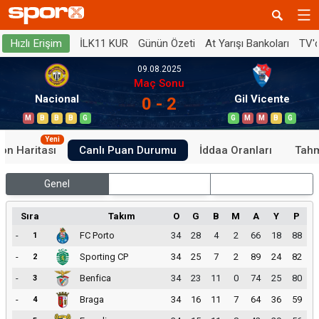
İLK11 KUR
Günün Özeti
At Yarışı Bankoları
TV'
Hızlı Erişim
09.08.2025
Maç Sonu
Nacional
Gil Vicente
0 - 2
M
B
B
B
G
G
M
M
B
G
Yeni
on Haritası
Canlı Puan Durumu
İddaa Oranları
Tahm
Genel
İç Saha
Dış Saha
Sıra
Takım
O
G
B
M
A
Y
P
-
FC Porto
34
28
4
2
66
18
88
1
-
Sporting CP
34
25
7
2
89
24
82
2
-
Benfica
34
23
11
0
74
25
80
3
-
Braga
34
16
11
7
64
36
59
4