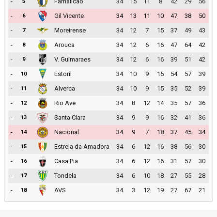
-
Famalicao
34
15
11
8
42
29
56
5
-
Gil Vicente
34
13
11
10
47
38
50
6
-
Moreirense
34
12
7
15
37
49
43
7
-
Arouca
34
12
6
16
47
64
42
8
-
V. Guimaraes
34
12
6
16
39
51
42
9
-
Estoril
34
10
9
15
54
57
39
10
-
Alverca
34
10
9
15
35
52
39
11
-
Rio Ave
34
8
12
14
35
57
36
12
-
Santa Clara
34
9
9
16
32
41
36
13
-
Nacional
34
9
7
18
37
45
34
14
-
Estrela da Amadora
34
6
12
16
38
56
30
15
-
Casa Pia
34
6
12
16
31
57
30
16
-
Tondela
34
6
10
18
27
55
28
17
-
AVS
34
3
12
19
27
67
21
18