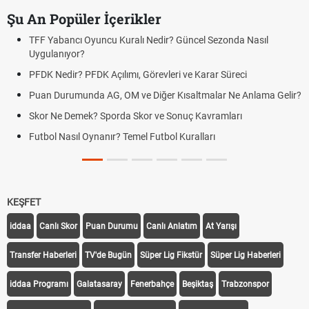
Şu An Popüler İçerikler
TFF Yabancı Oyuncu Kuralı Nedir? Güncel Sezonda Nasıl
Uygulanıyor?
PFDK Nedir? PFDK Açılımı, Görevleri ve Karar Süreci
Puan Durumunda AG, OM ve Diğer Kısaltmalar Ne Anlama Gelir?
Skor Ne Demek? Sporda Skor ve Sonuç Kavramları
Futbol Nasıl Oynanır? Temel Futbol Kuralları
KEŞFET
iddaa
Canlı Skor
Puan Durumu
Canlı Anlatım
At Yarışı
Transfer Haberleri
TV'de Bugün
Süper Lig Fikstür
Süper Lig Haberleri
iddaa Programı
Galatasaray
Fenerbahçe
Beşiktaş
Trabzonspor