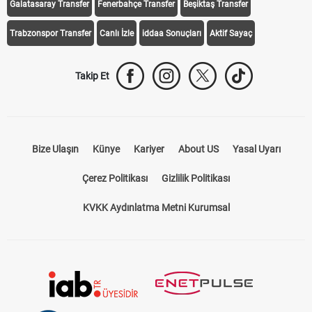
Galatasaray Transfer
Fenerbahçe Transfer
Beşiktaş Transfer
Trabzonspor Transfer
Canlı İzle
iddaa Sonuçları
Aktif Sayaç
Takip Et
Bize Ulaşın
Künye
Kariyer
About US
Yasal Uyarı
Çerez Politikası
Gizlilik Politikası
KVKK Aydınlatma Metni Kurumsal