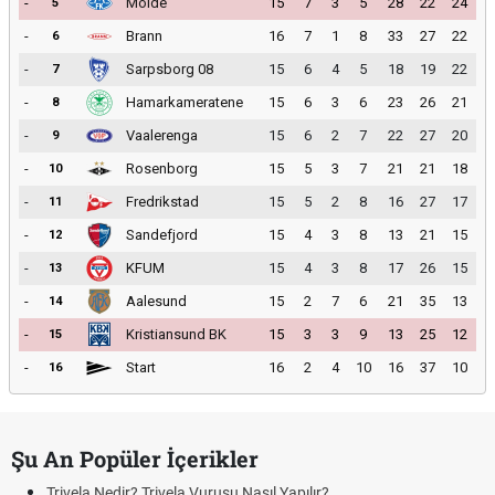
-
Molde
15
7
3
5
28
22
24
5
-
Brann
16
7
1
8
33
27
22
6
-
Sarpsborg 08
15
6
4
5
18
19
22
7
-
Hamarkameratene
15
6
3
6
23
26
21
8
-
Vaalerenga
15
6
2
7
22
27
20
9
-
Rosenborg
15
5
3
7
21
21
18
10
-
Fredrikstad
15
5
2
8
16
27
17
11
-
Sandefjord
15
4
3
8
13
21
15
12
-
KFUM
15
4
3
8
17
26
15
13
-
Aalesund
15
2
7
6
21
35
13
14
-
Kristiansund BK
15
3
3
9
13
25
12
15
-
Start
16
2
4
10
16
37
10
16
Şu An Popüler İçerikler
Trivela Nedir? Trivela Vuruşu Nasıl Yapılır?