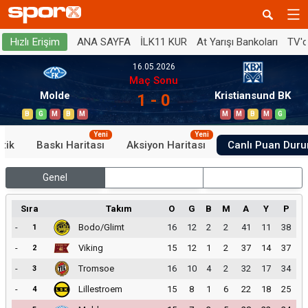
ANA SAYFA
İLK11 KUR
At Yarışı Bankoları
TV'
Hızlı Erişim
16.05.2026
Maç Sonu
Molde
Kristiansund BK
1 - 0
B
G
M
B
M
M
M
B
M
G
Yeni
Yeni
stik
Baskı Haritası
Aksiyon Haritası
Canlı Puan Dur
Genel
İç Saha
Dış Saha
Sıra
Takım
O
G
B
M
A
Y
P
-
Bodo/Glimt
16
12
2
2
41
11
38
1
-
Viking
15
12
1
2
37
14
37
2
-
Tromsoe
16
10
4
2
32
17
34
3
-
Lillestroem
15
8
1
6
22
18
25
4