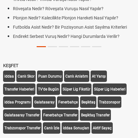
Röveşata Nedir? Röveşata Vuruşu Nasıl Yapılır?
Plonjon Nedir? Kalecilikte Plonjon Hareketi Nasıl Yapılır?
Futbolda Asist Nedir? Bir Pozisyonun Asist Sayılma Kriterleri
Endirekt Serbest Vuruş Nedir? Hangi Durumlarda Verilir?
KEŞFET
iddaa
Canlı Skor
Puan Durumu
Canlı Anlatım
At Yarışı
Transfer Haberleri
TV'de Bugün
Süper Lig Fikstür
Süper Lig Haberleri
iddaa Programı
Galatasaray
Fenerbahçe
Beşiktaş
Trabzonspor
Galatasaray Transfer
Fenerbahçe Transfer
Beşiktaş Transfer
Trabzonspor Transfer
Canlı İzle
iddaa Sonuçları
Aktif Sayaç