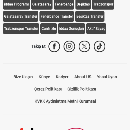
iddaa Programı
Galatasaray
Fenerbahçe
Beşiktaş
Trabzonspor
Galatasaray Transfer
Fenerbahçe Transfer
Beşiktaş Transfer
Trabzonspor Transfer
Canlı İzle
iddaa Sonuçları
Aktif Sayaç
Takip Et
Bize Ulaşın
Künye
Kariyer
About US
Yasal Uyarı
Çerez Politikası
Gizlilik Politikası
KVKK Aydınlatma Metni Kurumsal