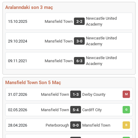
Aralarındaki son 3 maç
Newcastle United
15.10.2025
Mansfield Town
2-2
Academy
Newcastle United
29.10.2024
Mansfield Town
3-0
Academy
Newcastle United
09.11.2021
Mansfield Town
6-3
Academy
Mansfield Town Son 5 Maç
31.07.2026
Mansfield Town
1-3
Derby County
M
02.05.2026
Mansfield Town
5-4
Cardiff City
G
28.04.2026
Peterborough
0-0
Mansfield Town
B