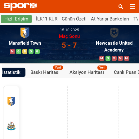
İLK11 KUR
Günün Özeti
At Yarışı Bankoları
TV
Hızlı Erişim
15.10.2025
Maç Sonu
Mansfield Town
Newcastle United
5 - 7
Academy
M
G
B
G
G
M
G
M
M
M
Yeni
Yeni
İstatistik
Baskı Haritası
Aksiyon Haritası
Canlı Puan