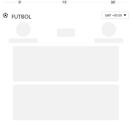
0'
15'
30'
FUTBOL
GMT +00:00