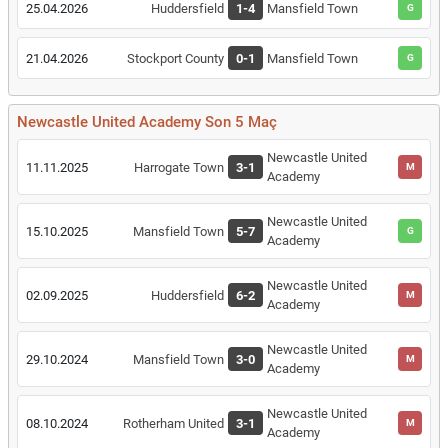
25.04.2026
Huddersfield
1-4
Mansfield Town
G
21.04.2026
Stockport County
0-1
Mansfield Town
G
Newcastle United Academy Son 5 Maç
Newcastle United
11.11.2025
Harrogate Town
3-1
M
Academy
Newcastle United
15.10.2025
Mansfield Town
5-7
G
Academy
Newcastle United
02.09.2025
Huddersfield
6-2
M
Academy
Newcastle United
29.10.2024
Mansfield Town
3-0
M
Academy
Newcastle United
08.10.2024
Rotherham United
3-1
M
Academy