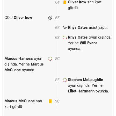
Oliver Irow
sarı kart
64'
gördü
GOL!
Oliver Irow
65'
Rhys Oates
asist yaptı.
65'
Rhys Oates
oyun dışında.
68'
Yerine
Will Evans
oyunda.
Marcus Harness
oyun
80'
dışında. Yerine
Marcus
McGuane
oyunda.
Stephen McLaughlin
85'
oyun dışında. Yerine
Elliot Hartmann
oyunda.
Marcus McGuane
sarı
90'
kart gördü