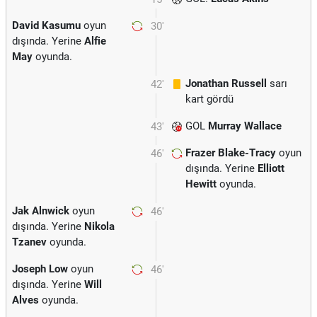
David Kasumu
oyun
30'
dışında. Yerine
Alfie
May
oyunda.
Jonathan Russell
sarı
42'
kart gördü
GOL
Murray Wallace
43'
Frazer Blake-Tracy
oyun
46'
dışında. Yerine
Elliott
Hewitt
oyunda.
Jak Alnwick
oyun
46'
dışında. Yerine
Nikola
Tzanev
oyunda.
Joseph Low
oyun
46'
dışında. Yerine
Will
Alves
oyunda.