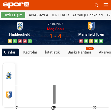
ANA SAYFA
İLK11 KUR
At Yarışı Bankoları
TV
Hızlı Erişim
25.04.2026
Maç Sonu
Huddersfield
Mansfield Town
1 - 4
B
G
M
M
G
M
G
B
G
G
Yeni
Olaylar
Kadrolar
İstatistik
Baskı Haritası
Aksiyon
0'
15'
30'