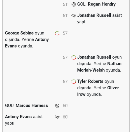
GOL!
Regan Hendry
51'
Jonathan Russell
asist
51'
yaptı.
George Sebine
oyun
57'
dışında. Yerine
Antony
Evans
oyunda.
Jonathan Russell
oyun
57'
dışında. Yerine
Nathan
Moriah-Welsh
oyunda.
Tyler Roberts
oyun
57'
dışında. Yerine
Oliver
Irow
oyunda.
GOL!
Marcus Harness
60'
Antony Evans
asist
60'
yaptı.