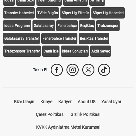
iddaa
Canlı Skor
Puan Durumu
Canlı Anlatım
At Yarışı
Transfer Haberleri
TV'de Bugün
Süper Lig Fikstür
Süper Lig Haberleri
iddaa Programı
Galatasaray
Fenerbahçe
Beşiktaş
Trabzonspor
Galatasaray Transfer
Fenerbahçe Transfer
Beşiktaş Transfer
Trabzonspor Transfer
Canlı İzle
iddaa Sonuçları
Aktif Sayaç
Takip Et
Bize Ulaşın
Künye
Kariyer
About US
Yasal Uyarı
Çerez Politikası
Gizlilik Politikası
KVKK Aydınlatma Metni Kurumsal