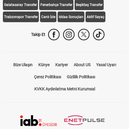
Galatasaray Transfer
Fenerbahçe Transfer
Beşiktaş Transfer
Trabzonspor Transfer
Canlı İzle
iddaa Sonuçları
Aktif Sayaç
Takip Et
Bize Ulaşın
Künye
Kariyer
About US
Yasal Uyarı
Çerez Politikası
Gizlilik Politikası
KVKK Aydınlatma Metni Kurumsal