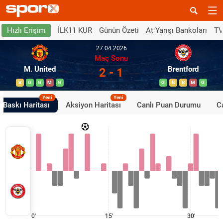
İLK11 KUR
Günün Özeti
At Yarışı Bankoları
TV
Hızlı Erişim
27.04.2026
Maç Sonu
M. United
Brentford
2 - 1
B
G
G
M
G
G
B
B
M
G
Yeni
Yeni
Baskı Haritası
Aksiyon Haritası
Canlı Puan Durumu
Ca
0'
15'
30'