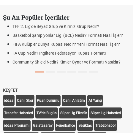
Şu An Popüler İçerikler
TFF 2. Lig'de Beyaz Grup ve Kırmızı Grup Nedir?
Basketbol Şampiyonlar Ligi (BCL) Nedir? Formatı Nasıl İşler?
FIFA Kulüpler Dünya Kupası Nedir? Yeni Format Nasıl İşler?
FA Cup Nedir? İngiltere Federasyon Kupası Formatı
Community Shield Nedir? Kimler Oynar ve Formatı Nasıldır?
KEŞFET
iddaa
Canlı Skor
Puan Durumu
Canlı Anlatım
At Yarışı
Transfer Haberleri
TV'de Bugün
Süper Lig Fikstür
Süper Lig Haberleri
iddaa Programı
Galatasaray
Fenerbahçe
Beşiktaş
Trabzonspor