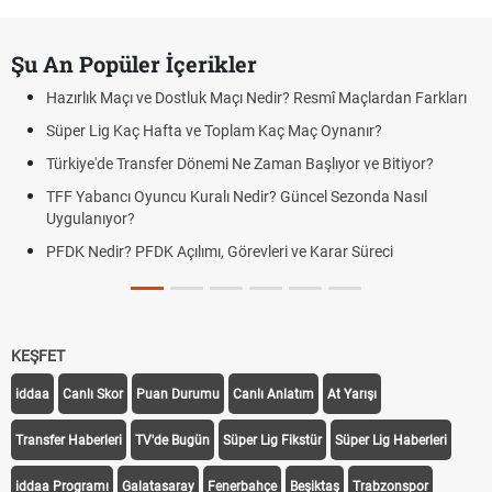
Şu An Popüler İçerikler
Hazırlık Maçı ve Dostluk Maçı Nedir? Resmî Maçlardan Farkları
Süper Lig Kaç Hafta ve Toplam Kaç Maç Oynanır?
Türkiye'de Transfer Dönemi Ne Zaman Başlıyor ve Bitiyor?
TFF Yabancı Oyuncu Kuralı Nedir? Güncel Sezonda Nasıl
Uygulanıyor?
PFDK Nedir? PFDK Açılımı, Görevleri ve Karar Süreci
KEŞFET
iddaa
Canlı Skor
Puan Durumu
Canlı Anlatım
At Yarışı
Transfer Haberleri
TV'de Bugün
Süper Lig Fikstür
Süper Lig Haberleri
iddaa Programı
Galatasaray
Fenerbahçe
Beşiktaş
Trabzonspor