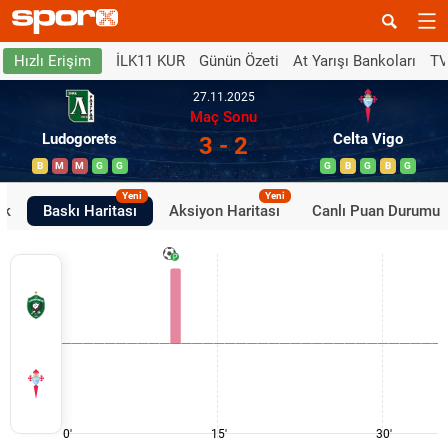
İLK11 KUR
Günün Özeti
At Yarışı Bankoları
TV
Hızlı Erişim
27.11.2025
Maç Sonu
Ludogorets
Celta Vigo
3 - 2
B
M
M
G
G
G
B
G
B
G
Yeni
Yeni
ik
Baskı Haritası
Aksiyon Haritası
Canlı Puan Durumu
0'
15'
30'