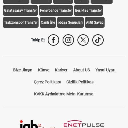
Galatasaray Transfer
Fenerbahçe Transfer
Beşiktaş Transfer
Trabzonspor Transfer
Canlı İzle
iddaa Sonuçları
Aktif Sayaç
Takip Et
Bize Ulaşın
Künye
Kariyer
About US
Yasal Uyarı
Çerez Politikası
Gizlilik Politikası
KVKK Aydınlatma Metni Kurumsal