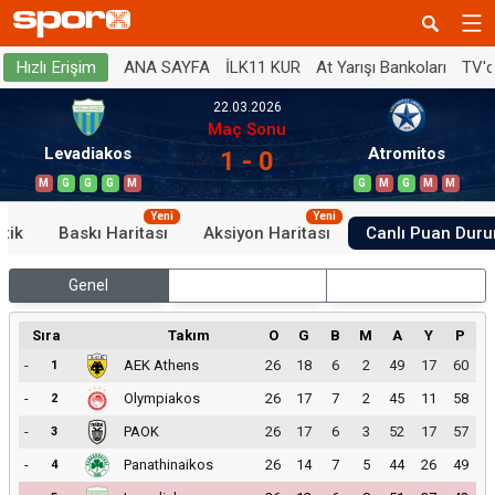
ANA SAYFA
İLK11 KUR
At Yarışı Bankoları
TV'
Hızlı Erişim
22.03.2026
Maç Sonu
Levadiakos
Atromitos
1 - 0
M
G
G
G
M
G
M
G
M
M
Yeni
Yeni
stik
Baskı Haritası
Aksiyon Haritası
Canlı Puan Dur
Genel
İç Saha
Dış Saha
Sıra
Takım
O
G
B
M
A
Y
P
-
AEK Athens
26
18
6
2
49
17
60
1
-
Olympiakos
26
17
7
2
45
11
58
2
-
PAOK
26
17
6
3
52
17
57
3
-
Panathinaikos
26
14
7
5
44
26
49
4