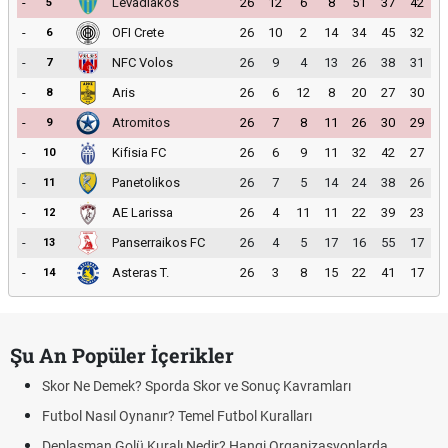
-
Levadiakos
26
12
6
8
51
37
42
5
-
OFI Crete
26
10
2
14
34
45
32
6
-
NFC Volos
26
9
4
13
26
38
31
7
-
Aris
26
6
12
8
20
27
30
8
-
Atromitos
26
7
8
11
26
30
29
9
-
Kifisia FC
26
6
9
11
32
42
27
10
-
Panetolikos
26
7
5
14
24
38
26
11
-
AE Larissa
26
4
11
11
22
39
23
12
-
Panserraikos FC
26
4
5
17
16
55
17
13
-
Asteras T.
26
3
8
15
22
41
17
14
Şu An Popüler İçerikler
Skor Ne Demek? Sporda Skor ve Sonuç Kavramları
Futbol Nasıl Oynanır? Temel Futbol Kuralları
Deplasman Golü Kuralı Nedir? Hangi Organizasyonlarda