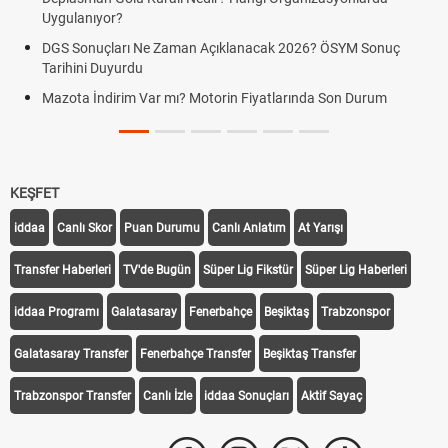
Uygulanıyor?
DGS Sonuçları Ne Zaman Açıklanacak 2026? ÖSYM Sonuç
Tarihini Duyurdu
Mazota İndirim Var mı? Motorin Fiyatlarında Son Durum
KEŞFET
iddaa
Canlı Skor
Puan Durumu
Canlı Anlatım
At Yarışı
Transfer Haberleri
TV'de Bugün
Süper Lig Fikstür
Süper Lig Haberleri
iddaa Programı
Galatasaray
Fenerbahçe
Beşiktaş
Trabzonspor
Galatasaray Transfer
Fenerbahçe Transfer
Beşiktaş Transfer
Trabzonspor Transfer
Canlı İzle
iddaa Sonuçları
Aktif Sayaç