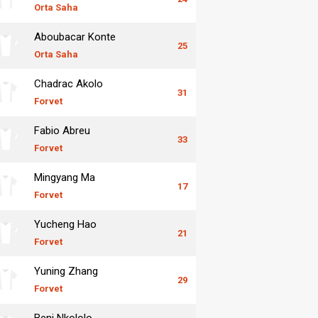
Orta Saha
Aboubacar Konte
25
Orta Saha
Chadrac Akolo
31
Forvet
Fabio Abreu
33
Forvet
Mingyang Ma
17
Forvet
Yucheng Hao
21
Forvet
Yuning Zhang
29
Forvet
Beni Nkololo