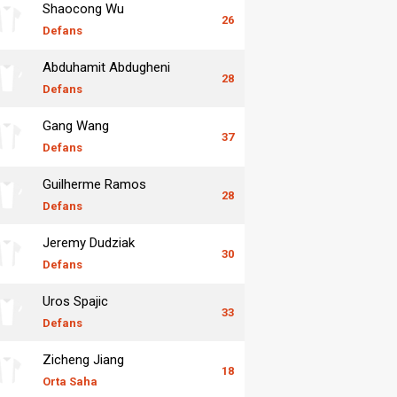
Shaocong Wu
26
Defans
Abduhamit Abdugheni
28
Defans
Gang Wang
37
Defans
Guilherme Ramos
28
Defans
Jeremy Dudziak
30
Defans
Uros Spajic
33
Defans
Zicheng Jiang
18
Orta Saha