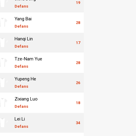
19
Defans
Yang Bai
28
Defans
Hanqi Lin
17
Defans
Tze-Nam Yue
28
Defans
Yupeng He
26
Defans
Zixiang Luo
18
Defans
Lei Li
34
Defans