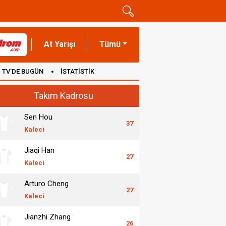
At Yarışı
Tümü
TV'DE BUGÜN
İSTATİSTİK
Takım Kadrosu
Sen Hou
37
Kaleci
Jiaqi Han
27
Kaleci
Arturo Cheng
27
Kaleci
Jianzhi Zhang
26