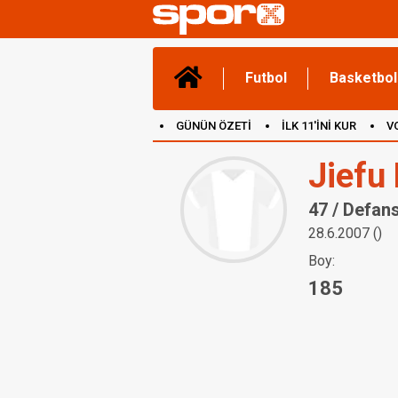
Futbol
Basketbol
GÜNÜN ÖZETİ
İLK 11'İNİ KUR
V
(YENİ) OYUNLAR
CANLI ANLATIM
Jiefu
47 / Defan
28.6.2007 ()
Boy:
185