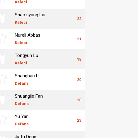
Kaleci
Shaoziyang Liu
22
Kaleci
Nureli Abbas
21
Kaleci
Tongyun Lu
18
Kaleci
Shanghan Li
20
Defans
Shuangjie Fan
20
Defans
Yu Yan
23
Defans
Jiefu Deng