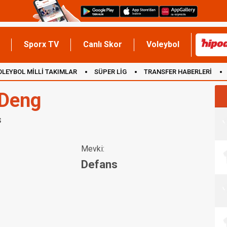
Sporx TV
Canlı Skor
Voleybol
OLEYBOL MİLLİ TAKIMLAR
SÜPER LİG
TRANSFER HABERLERİ
İNGİLTERE
 Deng
s
Mevki:
Defans