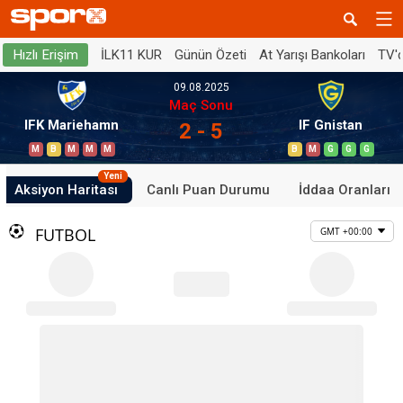
İLK11 KUR
Günün Özeti
At Yarışı Bankoları
TV'
Hızlı Erişim
09.08.2025
Maç Sonu
IFK Mariehamn
IF Gnistan
2 - 5
M
B
M
M
M
B
M
G
G
G
Yeni
Aksiyon Haritası
Canlı Puan Durumu
İddaa Oranları
FUTBOL
GMT +00:00