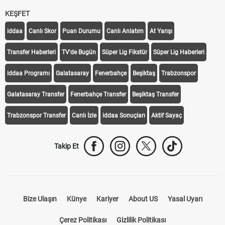
KEŞFET
iddaa
Canlı Skor
Puan Durumu
Canlı Anlatım
At Yarışı
Transfer Haberleri
TV'de Bugün
Süper Lig Fikstür
Süper Lig Haberleri
iddaa Programı
Galatasaray
Fenerbahçe
Beşiktaş
Trabzonspor
Galatasaray Transfer
Fenerbahçe Transfer
Beşiktaş Transfer
Trabzonspor Transfer
Canlı İzle
iddaa Sonuçları
Aktif Sayaç
Takip Et
Bize Ulaşın
Künye
Kariyer
About US
Yasal Uyarı
Çerez Politikası
Gizlilik Politikası