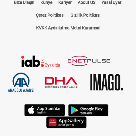
Bize Ulaşın
Künye
Kariyer
About US
Yasal Uyarı
Çerez Politikası
Gizlilik Politikası
KVKK Aydınlatma Metni Kurumsal