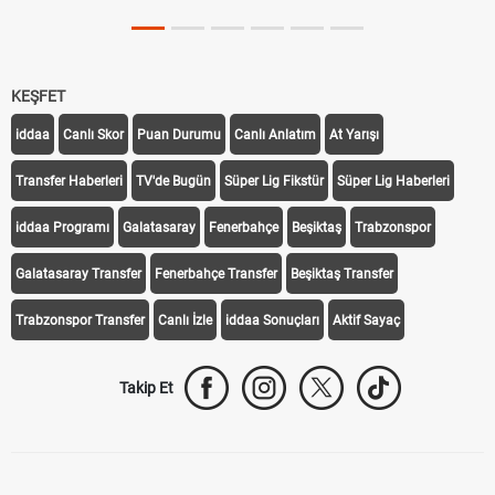
KEŞFET
iddaa
Canlı Skor
Puan Durumu
Canlı Anlatım
At Yarışı
Transfer Haberleri
TV'de Bugün
Süper Lig Fikstür
Süper Lig Haberleri
iddaa Programı
Galatasaray
Fenerbahçe
Beşiktaş
Trabzonspor
Galatasaray Transfer
Fenerbahçe Transfer
Beşiktaş Transfer
Trabzonspor Transfer
Canlı İzle
iddaa Sonuçları
Aktif Sayaç
Takip Et