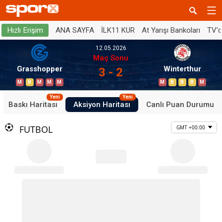
ANA SAYFA
İLK11 KUR
At Yarışı Bankoları
TV'
Hızlı Erişim
12.05.2026
Maç Sonu
Grasshopper
Winterthur
3 - 2
M
B
M
M
M
M
B
B
B
M
Yeni
Yeni
Baskı Haritası
Aksiyon Haritası
Canlı Puan Durumu
FUTBOL
GMT +00:00