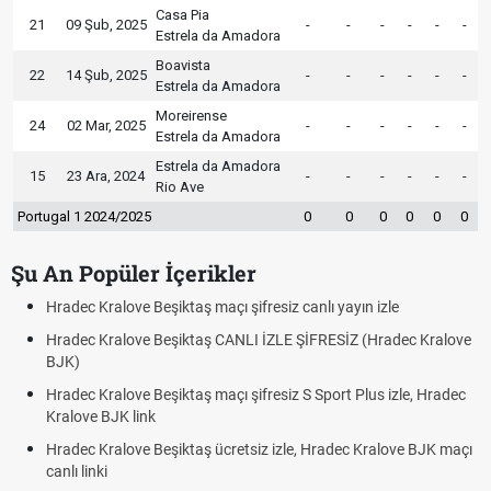
Casa Pia
21
09 Şub, 2025
-
-
-
-
-
-
Estrela da Amadora
Boavista
22
14 Şub, 2025
-
-
-
-
-
-
Estrela da Amadora
Moreirense
24
02 Mar, 2025
-
-
-
-
-
-
Estrela da Amadora
Estrela da Amadora
15
23 Ara, 2024
-
-
-
-
-
-
Rio Ave
Portugal 1 2024/2025
0
0
0
0
0
0
Şu An Popüler İçerikler
Hradec Kralove Beşiktaş maçı şifresiz canlı yayın izle
Hradec Kralove Beşiktaş CANLI İZLE ŞİFRESİZ (Hradec Kralove
BJK)
Hradec Kralove Beşiktaş maçı şifresiz S Sport Plus izle, Hradec
Kralove BJK link
Hradec Kralove Beşiktaş ücretsiz izle, Hradec Kralove BJK maçı
canlı linki