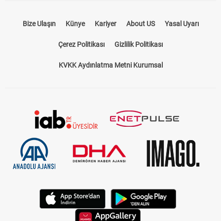
Bize Ulaşın
Künye
Kariyer
About US
Yasal Uyarı
Çerez Politikası
Gizlilik Politikası
KVKK Aydınlatma Metni Kurumsal