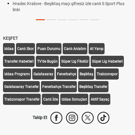
Hradec Kralove - Beşiktaş maçı şifresiz izle canlı S Sport Plus
linki
KEŞFET
iddaa
Canlı Skor
Puan Durumu
Canlı Anlatım
At Yarışı
Transfer Haberleri
TV'de Bugün
Süper Lig Fikstür
Süper Lig Haberleri
iddaa Programı
Galatasaray
Fenerbahçe
Beşiktaş
Trabzonspor
Galatasaray Transfer
Fenerbahçe Transfer
Beşiktaş Transfer
Trabzonspor Transfer
Canlı İzle
iddaa Sonuçları
Aktif Sayaç
Takip Et