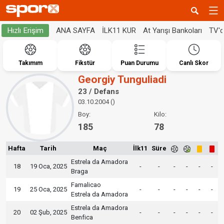
ANA SAYFA
İLK11 KUR
At Yarışı Bankoları
TV'
Hızlı Erişim
Takımım
Fikstür
Puan Durumu
Canlı Skor
Georgiy Tunguliadi
23 / Defans
03.10.2004 ()
Boy:
Kilo:
185
78
Hafta
Tarih
Maç
İlk11
Süre
Estrela da Amadora
18
19 Oca, 2025
-
-
-
-
-
-
Braga
Famalicao
19
25 Oca, 2025
-
-
-
-
-
-
Estrela da Amadora
Estrela da Amadora
20
02 Şub, 2025
-
-
-
-
-
-
Benfica