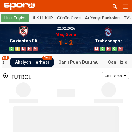
İLK11 KUR
Günün Özeti
At Yarışı Bankoları
TV'
Hızlı Erişim
22.02.2026
Maç Sonu
Gaziantep FK
Trabzonspor
1 - 2
G
B
M
M
M
M
G
M
G
M
Yeni
Yeni
ası
Aksiyon Haritası
Canlı Puan Durumu
Canlı İzle
FUTBOL
GMT +00:00