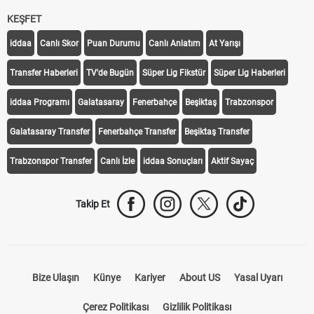
KEŞFET
iddaa
Canlı Skor
Puan Durumu
Canlı Anlatım
At Yarışı
Transfer Haberleri
TV'de Bugün
Süper Lig Fikstür
Süper Lig Haberleri
iddaa Programı
Galatasaray
Fenerbahçe
Beşiktaş
Trabzonspor
Galatasaray Transfer
Fenerbahçe Transfer
Beşiktaş Transfer
Trabzonspor Transfer
Canlı İzle
iddaa Sonuçları
Aktif Sayaç
Takip Et
Bize Ulaşın
Künye
Kariyer
About US
Yasal Uyarı
Çerez Politikası
Gizlilik Politikası