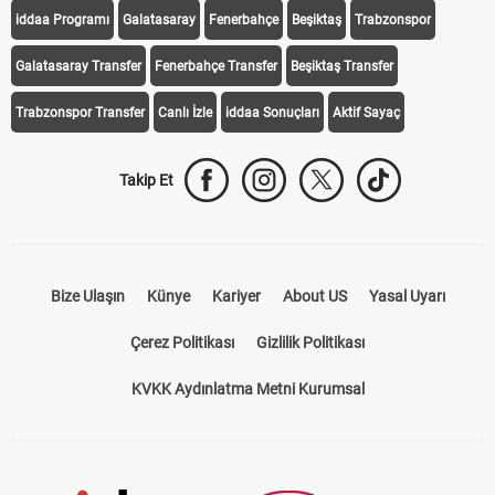
iddaa Programı
Galatasaray
Fenerbahçe
Beşiktaş
Trabzonspor
Galatasaray Transfer
Fenerbahçe Transfer
Beşiktaş Transfer
Trabzonspor Transfer
Canlı İzle
iddaa Sonuçları
Aktif Sayaç
Takip Et
Bize Ulaşın
Künye
Kariyer
About US
Yasal Uyarı
Çerez Politikası
Gizlilik Politikası
KVKK Aydınlatma Metni Kurumsal