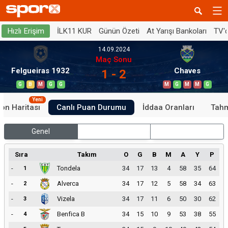
İLK11 KUR
Günün Özeti
At Yarışı Bankoları
TV'
Hızlı Erişim
14.09.2024
Maç Sonu
Felgueiras 1932
Chaves
1 - 2
G
B
M
G
G
M
G
M
M
G
Yeni
on Haritası
Canlı Puan Durumu
İddaa Oranları
Tahm
Genel
İç Saha
Dış Saha
Sıra
Takım
O
G
B
M
A
Y
P
-
Tondela
34
17
13
4
58
35
64
1
-
Alverca
34
17
12
5
58
34
63
2
-
Vizela
34
17
11
6
50
30
62
3
-
Benfica B
34
15
10
9
53
38
55
4