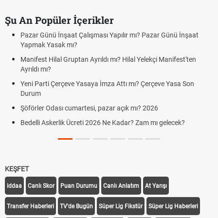
Şu An Popüler İçerikler
Pazar Günü İnşaat Çalışması Yapılır mı? Pazar Günü İnşaat
Yapmak Yasak mı?
Manifest Hilal Gruptan Ayrıldı mı? Hilal Yelekçi Manifest'ten
Ayrıldı mı?
Yeni Parti Çerçeve Yasaya İmza Attı mı? Çerçeve Yasa Son
Durum
Şöförler Odası cumartesi, pazar açık mı? 2026
Bedelli Askerlik Ücreti 2026 Ne Kadar? Zam mı gelecek?
KEŞFET
iddaa
Canlı Skor
Puan Durumu
Canlı Anlatım
At Yarışı
Transfer Haberleri
TV'de Bugün
Süper Lig Fikstür
Süper Lig Haberleri