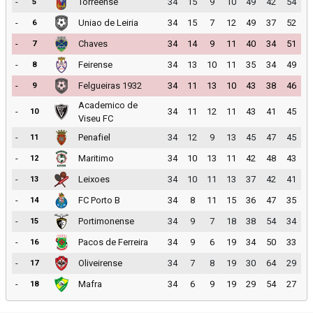
-
Torreense
34
15
9
10
49
42
54
5
-
Uniao de Leiria
34
15
7
12
49
37
52
6
-
Chaves
34
14
9
11
40
34
51
7
-
Feirense
34
13
10
11
35
34
49
8
-
Felgueiras 1932
34
11
13
10
43
38
46
9
Academico de
-
34
11
12
11
43
41
45
10
Viseu FC
-
Penafiel
34
12
9
13
45
47
45
11
-
Maritimo
34
10
13
11
42
48
43
12
-
Leixoes
34
10
11
13
37
42
41
13
-
FC Porto B
34
8
11
15
36
47
35
14
-
Portimonense
34
9
7
18
38
54
34
15
-
Pacos de Ferreira
34
9
6
19
34
50
33
16
-
Oliveirense
34
7
8
19
30
64
29
17
-
Mafra
34
6
9
19
29
54
27
18