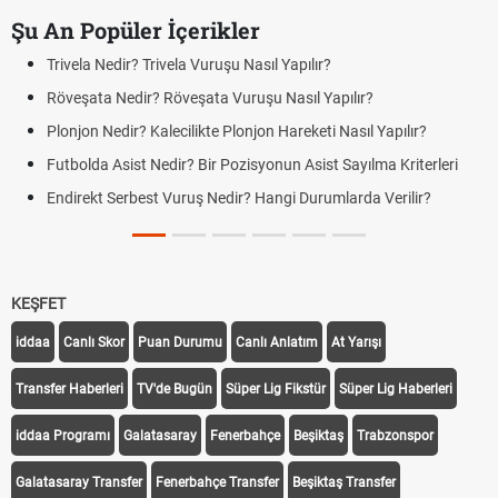
Şu An Popüler İçerikler
Trivela Nedir? Trivela Vuruşu Nasıl Yapılır?
Röveşata Nedir? Röveşata Vuruşu Nasıl Yapılır?
Plonjon Nedir? Kalecilikte Plonjon Hareketi Nasıl Yapılır?
Futbolda Asist Nedir? Bir Pozisyonun Asist Sayılma Kriterleri
Endirekt Serbest Vuruş Nedir? Hangi Durumlarda Verilir?
KEŞFET
iddaa
Canlı Skor
Puan Durumu
Canlı Anlatım
At Yarışı
Transfer Haberleri
TV'de Bugün
Süper Lig Fikstür
Süper Lig Haberleri
iddaa Programı
Galatasaray
Fenerbahçe
Beşiktaş
Trabzonspor
Galatasaray Transfer
Fenerbahçe Transfer
Beşiktaş Transfer