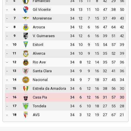
-
Famalicao
34
15
11
8
42
29
56
5
-
Gil Vicente
34
13
11
10
47
38
50
6
-
Moreirense
34
12
7
15
37
49
43
7
-
Arouca
34
12
6
16
47
64
42
8
-
V. Guimaraes
34
12
6
16
39
51
42
9
-
Estoril
34
10
9
15
54
57
39
10
-
Alverca
34
10
9
15
35
52
39
11
-
Rio Ave
34
8
12
14
35
57
36
12
-
Santa Clara
34
9
9
16
32
41
36
13
-
Nacional
34
9
7
18
37
45
34
14
-
Estrela da Amadora
34
6
12
16
38
56
30
15
-
Casa Pia
34
6
12
16
31
57
30
16
-
Tondela
34
6
10
18
27
55
28
17
-
AVS
34
3
12
19
27
67
21
18