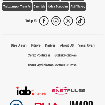
Trabzonspor Transfer
Canlı İzle
iddaa Sonuçları
Aktif Sayaç
Takip Et
Bize Ulaşın
Künye
Kariyer
About US
Yasal Uyarı
Çerez Politikası
Gizlilik Politikası
KVKK Aydınlatma Metni Kurumsal