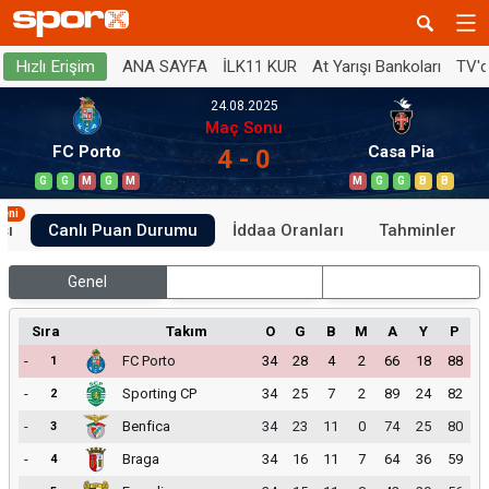
ANA SAYFA
İLK11 KUR
At Yarışı Bankoları
TV'
Hızlı Erişim
24.08.2025
Maç Sonu
FC Porto
Casa Pia
4 - 0
G
G
M
G
M
M
G
G
B
B
Yeni
sı
Canlı Puan Durumu
İddaa Oranları
Tahminler
Genel
İç Saha
Dış Saha
Sıra
Takım
O
G
B
M
A
Y
P
-
FC Porto
34
28
4
2
66
18
88
1
-
Sporting CP
34
25
7
2
89
24
82
2
-
Benfica
34
23
11
0
74
25
80
3
-
Braga
34
16
11
7
64
36
59
4