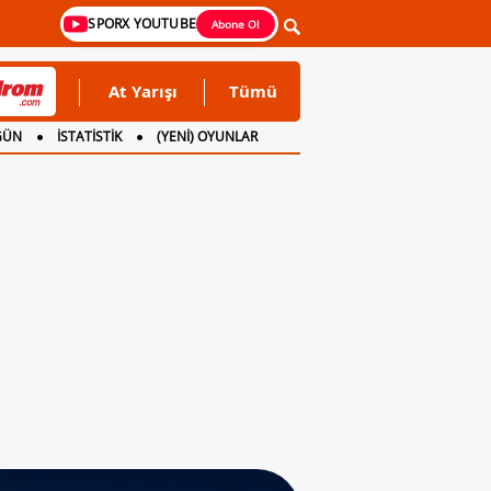
SPORX YOUTUBE
Abone Ol
At Yarışı
Tümü
GÜN
İSTATİSTİK
(YENİ) OYUNLAR