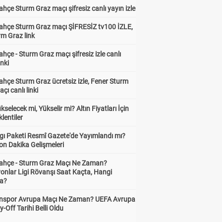
hçe Sturm Graz maçı şifresiz canlı yayın izle
ahçe Sturm Graz maçı ŞİFRESİZ tv100 İZLE,
rm Graz link
hçe - Sturm Graz maçı şifresiz izle canlı
inki
hçe Sturm Graz ücretsiz izle, Fener Sturm
çı canlı linki
ükselecek mi, Yükselir mi? Altın Fiyatları İçin
lentiler
gı Paketi Resmî Gazete'de Yayımlandı mı?
on Dakika Gelişmeleri
ahçe - Sturm Graz Maçı Ne Zaman?
onlar Ligi Rövanşı Saat Kaçta, Hangi
a?
nspor Avrupa Maçı Ne Zaman? UEFA Avrupa
y-Off Tarihi Belli Oldu