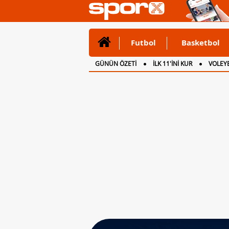
Futbol
Basketbol
GÜNÜN ÖZETİ
İLK 11'İNİ KUR
VOLEYB
CANLI ANLATIM
İNGİLTERE