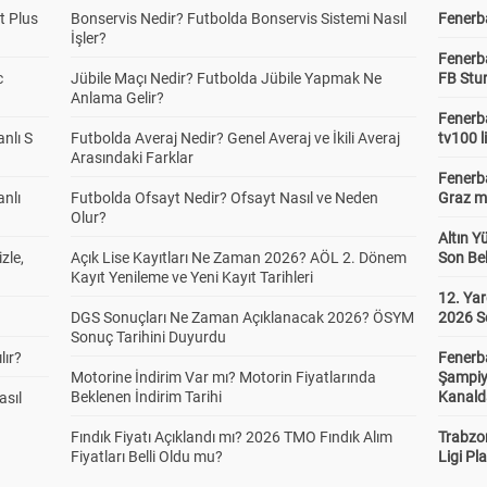
t Plus
Bonservis Nedir? Futbolda Bonservis Sistemi Nasıl
Fenerba
İşler?
Fenerb
c
Jübile Maçı Nedir? Futbolda Jübile Yapmak Ne
FB Stu
Anlama Gelir?
Fenerba
anlı S
Futbolda Averaj Nedir? Genel Averaj ve İkili Averaj
tv100 l
Arasındaki Farklar
Fenerba
anlı
Futbolda Ofsayt Nedir? Ofsayt Nasıl ve Neden
Graz ma
Olur?
Altın Y
zle,
Açık Lise Kayıtları Ne Zaman 2026? AÖL 2. Dönem
Son Bek
Kayıt Yenileme ve Yeni Kayıt Tarihleri
12. Yar
DGS Sonuçları Ne Zaman Açıklanacak 2026? ÖSYM
2026 S
Sonuç Tarihini Duyurdu
lır?
Fenerb
Motorine İndirim Var mı? Motorin Fiyatlarında
Şampiy
Beklenen İndirim Tarihi
Kanald
asıl
Fındık Fiyatı Açıklandı mı? 2026 TMO Fındık Alım
Trabzo
Fiyatları Belli Oldu mu?
Ligi Pla