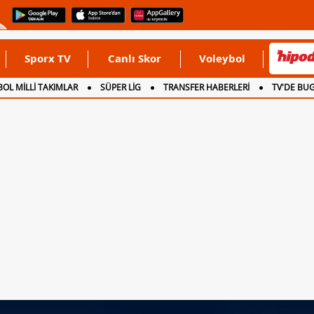
Sporx TV
Canlı Skor
Voleybol
OL MİLLİ TAKIMLAR
SÜPER LİG
TRANSFER HABERLERİ
TV'DE BU