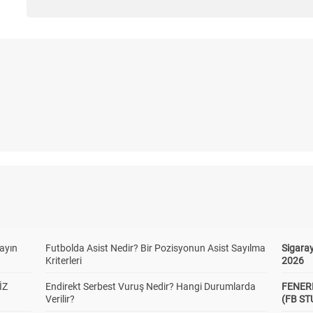
yayın
Futbolda Asist Nedir? Bir Pozisyonun Asist Sayılma
Sigaray
Kriterleri
2026
İZ
Endirekt Serbest Vuruş Nedir? Hangi Durumlarda
FENER
Verilir?
(FB S