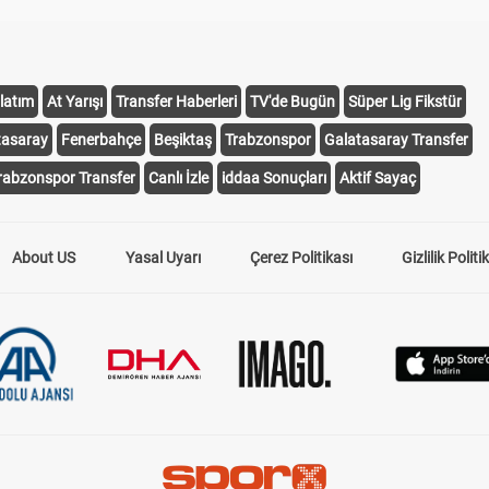
latım
At Yarışı
Transfer Haberleri
TV'de Bugün
Süper Lig Fikstür
tasaray
Fenerbahçe
Beşiktaş
Trabzonspor
Galatasaray Transfer
rabzonspor Transfer
Canlı İzle
iddaa Sonuçları
Aktif Sayaç
About US
Yasal Uyarı
Çerez Politikası
Gizlilik Politi