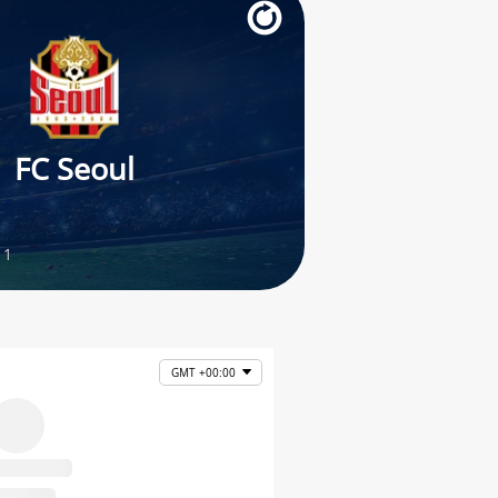
FC Seoul
 1
GMT +00:00