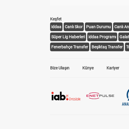
Keşfet
iddaa
Canlı Skor
Puan Durumu
Canlı An
Süper Lig Haberleri
iddaa Programı
Gala
Fenerbahçe Transfer
Beşiktaş Transfer
T
Bize Ulaşın
Künye
Kariyer