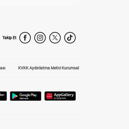
Takip Et
kası
KVKK Aydınlatma Metni Kurumsal