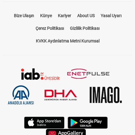
Bize Ulaşın
Künye
Kariyer
About US
Yasal Uyarı
Çerez Politikası
Gizlilik Politikası
KVKK Aydınlatma Metni Kurumsal