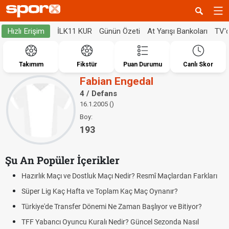
İLK11 KUR
Günün Özeti
At Yarışı Bankoları
TV'
Hızlı Erişim
Takımım
Fikstür
Puan Durumu
Canlı Skor
Fabian Engedal
4 / Defans
16.1.2005 ()
Boy:
193
Şu An Popüler İçerikler
Hazırlık Maçı ve Dostluk Maçı Nedir? Resmî Maçlardan Farkları
Süper Lig Kaç Hafta ve Toplam Kaç Maç Oynanır?
Türkiye'de Transfer Dönemi Ne Zaman Başlıyor ve Bitiyor?
TFF Yabancı Oyuncu Kuralı Nedir? Güncel Sezonda Nasıl