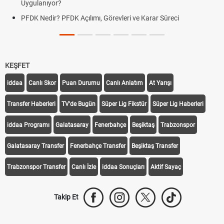
Uygulanıyor?
PFDK Nedir? PFDK Açılımı, Görevleri ve Karar Süreci
KEŞFET
iddaa
Canlı Skor
Puan Durumu
Canlı Anlatım
At Yarışı
Transfer Haberleri
TV'de Bugün
Süper Lig Fikstür
Süper Lig Haberleri
iddaa Programı
Galatasaray
Fenerbahçe
Beşiktaş
Trabzonspor
Galatasaray Transfer
Fenerbahçe Transfer
Beşiktaş Transfer
Trabzonspor Transfer
Canlı İzle
iddaa Sonuçları
Aktif Sayaç
Takip Et