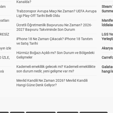
Kanalda?
Alım
Steam 
Trabzonspor Avrupa Maçı Ne Zaman? UEFA Avrupa
Summer 
Ligi Play-Off Tarihi Belli Oldu
atları
Manifes
Ücretli Öğretmenlik Başvurusu Ne Zaman? 2026-
İddiala
2027 Başvuru Takviminde Son Durum
RESİZ
LGS Yer
iPhone 18 Ne Zaman Çıkacak? iPhone 18 Tanıtım
Yerleş
ve Satış Tarihi
yın izle
Akaryak
Hürmüz Boğazı Açıldı mı? Son Durum ve Bölgedeki
Gelişmeler
 İZLE,
Carrefo
Kademeli emeklilik gelecek mi? Kademeli emeklilikte
Galatas
son durum nedir, yeni gelişme var mı?
nlı
hangi 
Mevlid Kandili Ne Zaman 2026? Mevlid Kandili
Hangi Güne Denk Geliyor?