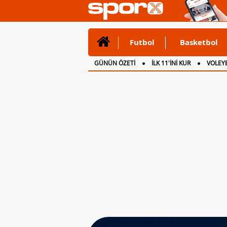
Futbol
Basketbol
GÜNÜN ÖZETİ
İLK 11'İNİ KUR
VOLEYB
CANLI ANLATIM
İNGİLTERE