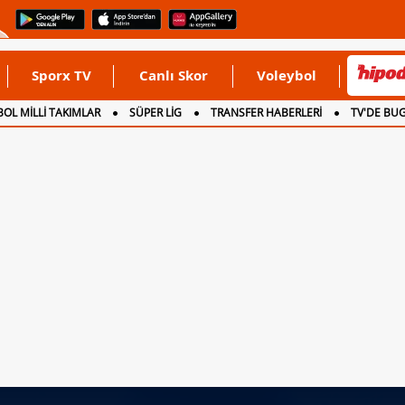
Sporx TV
Canlı Skor
Voleybol
OL MİLLİ TAKIMLAR
SÜPER LİG
TRANSFER HABERLERİ
TV'DE BU