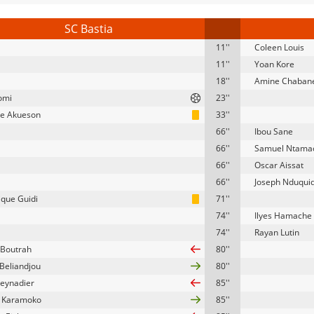
SC Bastia
11''
Coleen Louis
11''
Yoan Kore
18''
Amine Chaban
Tomi
23''
e Akueson
33''
66''
Ibou Sane
66''
Samuel Ntama
66''
Oscar Aissat
66''
Joseph Nduquid
que Guidi
71''
74''
Ilyes Hamache
74''
Rayan Lutin
Boutrah
80''
Beliandjou
80''
eynadier
85''
a Karamoko
85''