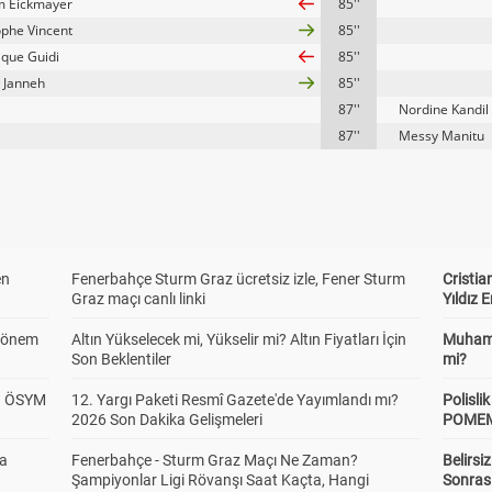
m Eickmayer
85''
ophe Vincent
85''
que Guidi
85''
n Janneh
85''
87''
Nordine Kandil
87''
Messy Manitu
en
Fenerbahçe Sturm Graz ücretsiz izle, Fener Sturm
Cristia
Graz maçı canlı linki
Yıldız 
 Dönem
Altın Yükselecek mi, Yükselir mi? Altın Fiyatları İçin
Muhamm
Son Beklentiler
mi?
? ÖSYM
12. Yargı Paketi Resmî Gazete'de Yayımlandı mı?
Polisl
2026 Son Dakika Gelişmeleri
POMEM 
da
Fenerbahçe - Sturm Graz Maçı Ne Zaman?
Belirsi
Şampiyonlar Ligi Rövanşı Saat Kaçta, Hangi
Sonras