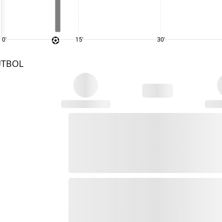
0'
15'
30'
UTBOL