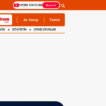
SPORX YOUTUBE
Abone Ol
At Yarışı
Tümü
GÜN
İSTATİSTİK
(YENİ) OYUNLAR