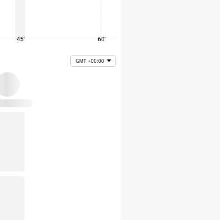
45'
60'
75'
GMT +00:00