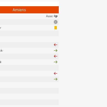
Amiens
e
ck
i