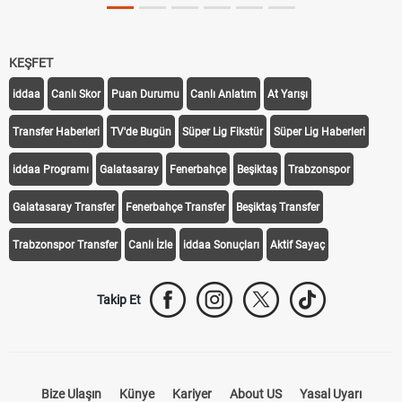
KEŞFET
iddaa
Canlı Skor
Puan Durumu
Canlı Anlatım
At Yarışı
Transfer Haberleri
TV'de Bugün
Süper Lig Fikstür
Süper Lig Haberleri
iddaa Programı
Galatasaray
Fenerbahçe
Beşiktaş
Trabzonspor
Galatasaray Transfer
Fenerbahçe Transfer
Beşiktaş Transfer
Trabzonspor Transfer
Canlı İzle
iddaa Sonuçları
Aktif Sayaç
Takip Et
Bize Ulaşın
Künye
Kariyer
About US
Yasal Uyarı