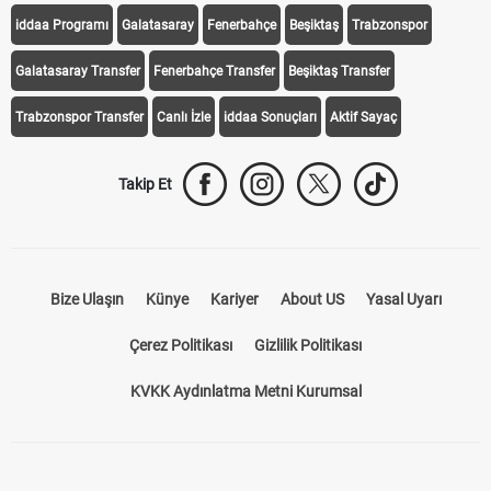
iddaa Programı
Galatasaray
Fenerbahçe
Beşiktaş
Trabzonspor
Galatasaray Transfer
Fenerbahçe Transfer
Beşiktaş Transfer
Trabzonspor Transfer
Canlı İzle
iddaa Sonuçları
Aktif Sayaç
Takip Et
Bize Ulaşın
Künye
Kariyer
About US
Yasal Uyarı
Çerez Politikası
Gizlilik Politikası
KVKK Aydınlatma Metni Kurumsal