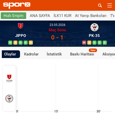
ANA SAYFA
İLK11 KUR
At Yarışı Bankoları
TV
Hızlı Erişim
23.05.2026
Maç Sonu
JIPPO
PK-35
0 - 1
G
B
G
G
B
M
B
G
G
G
Yeni
Olaylar
Kadrolar
İstatistik
Baskı Haritası
Aksiyon
0'
15'
30'