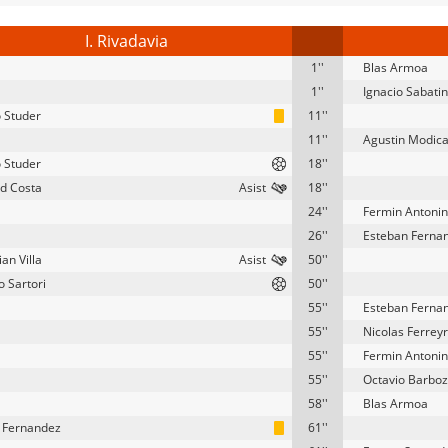
I. Rivadavia
1''
Blas Armoa
1''
Ignacio Sabatin
 Studer
11''
11''
Agustin Modic
 Studer
18''
d Costa
18''
24''
Fermin Antonin
26''
Esteban Ferna
an Villa
50''
o Sartori
50''
55''
Esteban Ferna
55''
Nicolas Ferrey
55''
Fermin Antonin
55''
Octavio Barbo
58''
Blas Armoa
 Fernandez
61''