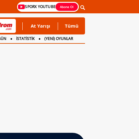
SPORX YOUTUBE
Abone Ol
At Yarışı
Tümü
GÜN
İSTATİSTİK
(YENİ) OYUNLAR