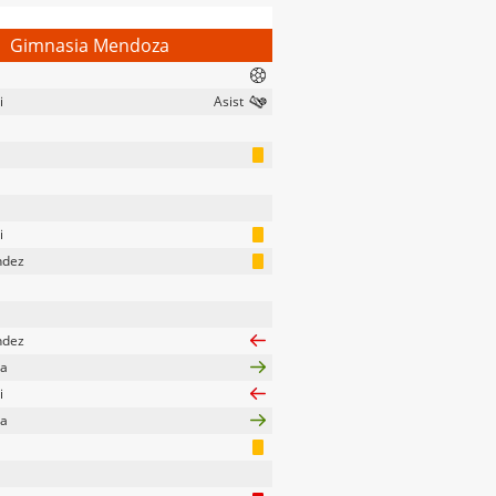
Gimnasia Mendoza
i
a
i
ndez
ndez
ra
i
za