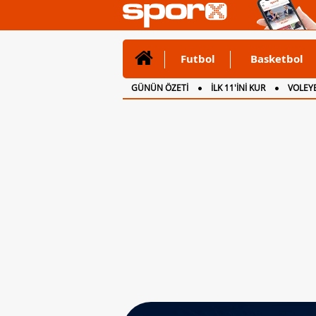
Futbol
Basketbol
GÜNÜN ÖZETİ
İLK 11'İNİ KUR
VOLEYB
CANLI ANLATIM
İNGİLTERE