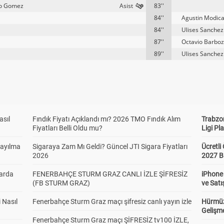
no Gomez
83''
84''
Agustin Modic
84''
Ulises Sanchez
87''
Octavio Barbo
89''
Ulises Sanchez
asıl
Fındık Fiyatı Açıklandı mı? 2026 TMO Fındık Alım
Trabzo
Fiyatları Belli Oldu mu?
Ligi Pla
Sayılma
Sigaraya Zam Mı Geldi? Güncel JTI Sigara Fiyatları
Ücretl
2026
2027 B
larda
FENERBAHÇE STURM GRAZ CANLI İZLE ŞİFRESİZ
iPhone
(FB STURM GRAZ)
ve Satı
 Nasıl
Fenerbahçe Sturm Graz maçı şifresiz canlı yayın izle
Hürmüz
Gelişm
Fenerbahçe Sturm Graz maçı ŞİFRESİZ tv100 İZLE,