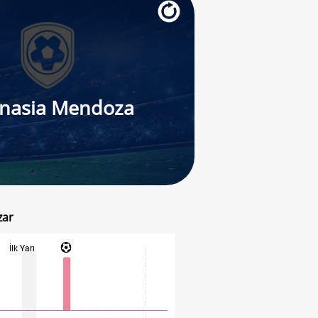
nasia Mendoza
zar
İlk Yarı