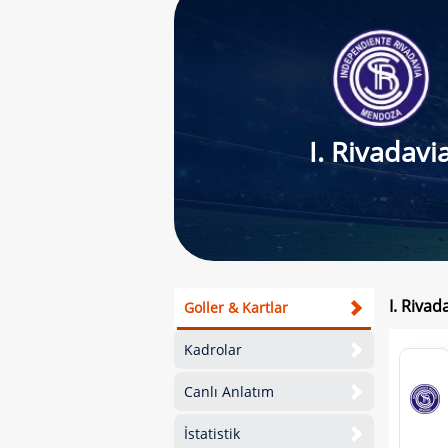
I. Rivadavi
I. Riva
Goller & Kartlar
Kadrolar
Canlı Anlatım
İstatistik