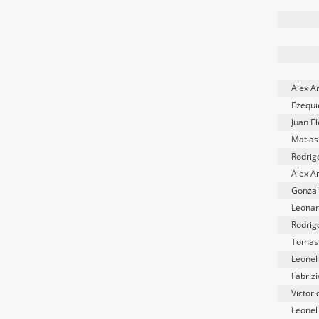
Alex A
Ezequi
Juan El
Matias
Rodrig
Alex A
Gonzal
Leonar
Rodrig
Tomas 
Leonel
Fabrizi
Victor
Leonel