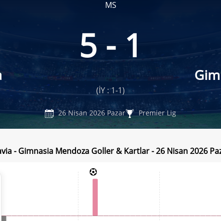
MS
5 - 1
a
Gim
(İY : 1-1)
26 Nisan 2026 Pazar
Premier Lig
davia - Gimnasia Mendoza Goller & Kartlar - 26 Nisan 2026 Pa