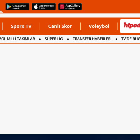
Sporx TV
Canlı Skor
Voleybol
OL MİLLİ TAKIMLAR
SÜPER LİG
TRANSFER HABERLERİ
TV'DE BU