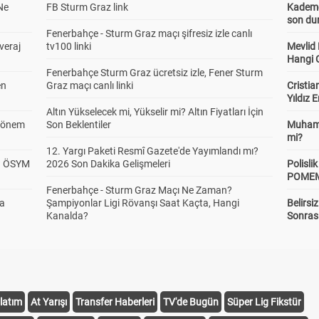
Ne
FB Sturm Graz link
Kademel
son dur
Fenerbahçe - Sturm Graz maçı şifresiz izle canlı
veraj
tv100 linki
Mevlid
Hangi 
Fenerbahçe Sturm Graz ücretsiz izle, Fener Sturm
en
Graz maçı canlı linki
Cristia
Yıldız 
Altın Yükselecek mi, Yükselir mi? Altın Fiyatları İçin
 Dönem
Son Beklentiler
Muhamm
mi?
12. Yargı Paketi Resmî Gazete'de Yayımlandı mı?
? ÖSYM
2026 Son Dakika Gelişmeleri
Polisl
POMEM 
Fenerbahçe - Sturm Graz Maçı Ne Zaman?
da
Şampiyonlar Ligi Rövanşı Saat Kaçta, Hangi
Belirsi
Kanalda?
Sonras
latım
At Yarışı
Transfer Haberleri
TV'de Bugün
Süper Lig Fikstür