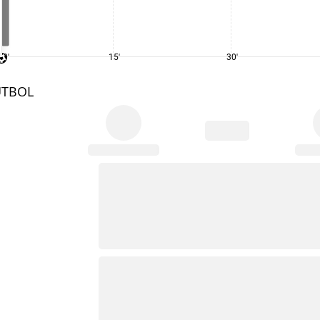
0'
15'
30'
UTBOL