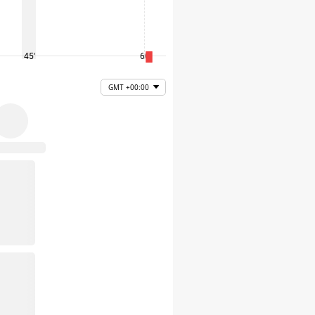
45'
60'
75'
GMT +00:00