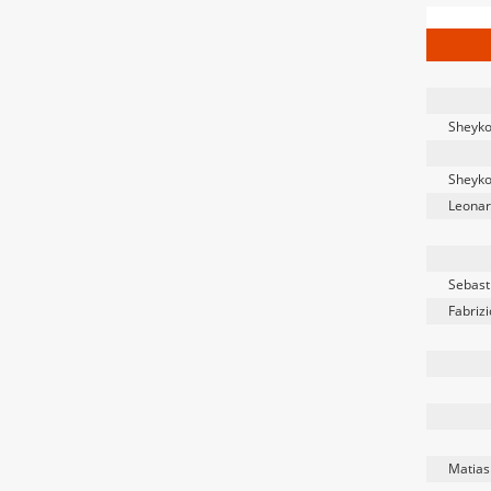
Sheyko
Sheyko
Leonar
Sebasti
Fabrizi
Matias