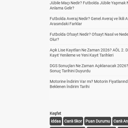
Jübile Maçı Nedir? Futbolda Jübile Yapmak 
Anlama Gelir?
Futbolda Averaj Nedir? Genel Averaj ve İkili A
Arasındaki Farklar
Futbolda Ofsayt Nedir? Ofsayt Nasıl ve Ned
Olur?
Açık Lise Kayıtları Ne Zaman 2026? AÖL 2.
Kayıt Yenileme ve Yeni Kayıt Tarihleri
DGS Sonuçları Ne Zaman Açıklanacak 2026
Sonuç Tarihini Duyurdu
Motorine İndirim Var mı? Motorin Fiyatların
Beklenen İndirim Tarihi
Keşfet
iddaa
Canlı Skor
Puan Durumu
Canlı An