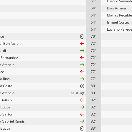
61''
Franco Saaved
64''
Blas Armoa
64''
Matias Recalde
64''
Ismael Cortez
64''
Luciano Pared
rce
70''
el Bonifacio
72''
ordi
72''
 Fernandez
72''
o Atencio
72''
rce
77''
o Rios
77''
d Costa
80''
o Atencio
80''
Bottari
82''
 Bucca
82''
o Sartori
82''
io Gabriel Ramis
82''
 Bucca
83''