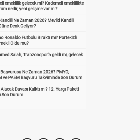
i emeklilik gelecek mi? Kademeli emeklilikte
um nedir, yeni gelişme var mı?
 Kandili Ne Zaman 2026? Mevlid Kandili
Güne Denk Geliyor?
no Ronaldo Futbolu Bıraktı mı? Portekizli
Emekli Oldu mu?
ed Salah, Trabzonspor'a geldi mi, gelecek
ik Başvurusu Ne Zaman 2026? PMYO,
ve PAEM Başvuru Takviminde Son Durum
z Alacak Davası Kalktı mı? 12. Yargı Paketi
ı Son Durum