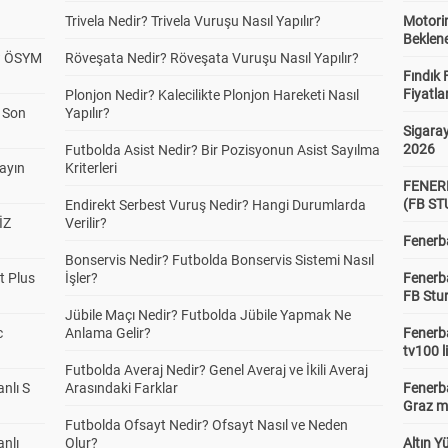
Trivela Nedir? Trivela Vuruşu Nasıl Yapılır?
Motorin
Beklene
? ÖSYM
Röveşata Nedir? Röveşata Vuruşu Nasıl Yapılır?
Fındık 
Fiyatla
Plonjon Nedir? Kalecilikte Plonjon Hareketi Nasıl
a Son
Yapılır?
Sigaray
2026
Futbolda Asist Nedir? Bir Pozisyonun Asist Sayılma
yayın
Kriterleri
FENER
(FB S
Endirekt Serbest Vuruş Nedir? Hangi Durumlarda
İZ
Verilir?
Fenerba
Bonservis Nedir? Futbolda Bonservis Sistemi Nasıl
t Plus
İşler?
Fenerb
FB Stu
Jübile Maçı Nedir? Futbolda Jübile Yapmak Ne
c
Anlama Gelir?
Fenerba
tv100 l
Futbolda Averaj Nedir? Genel Averaj ve İkili Averaj
anlı S
Arasındaki Farklar
Fenerba
Graz ma
Futbolda Ofsayt Nedir? Ofsayt Nasıl ve Neden
anlı
Olur?
Altın Y