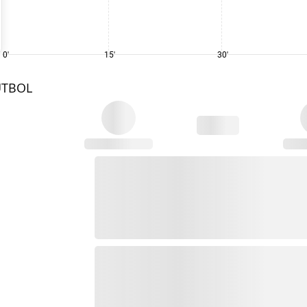
0'
15'
30'
UTBOL