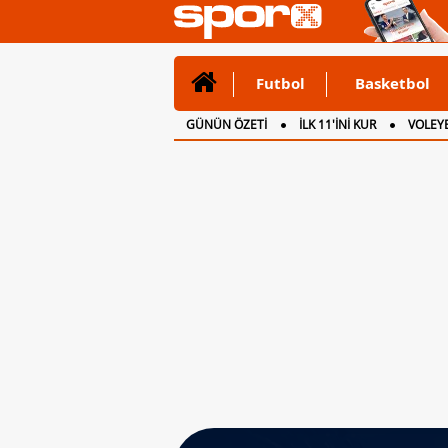
Futbol
Basketbol
GÜNÜN ÖZETİ
İLK 11'İNİ KUR
VOLEYB
CANLI ANLATIM
İNGİLTERE