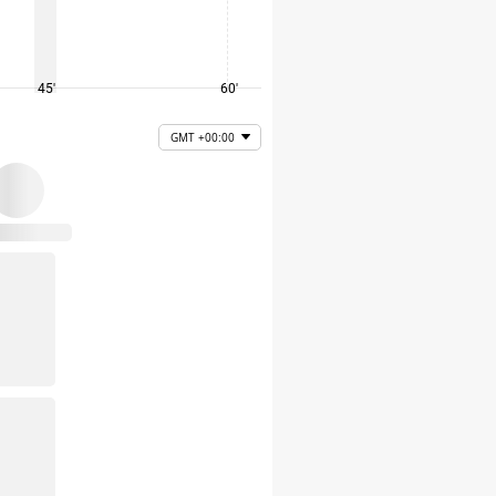
45'
60'
75'
GMT +00:00