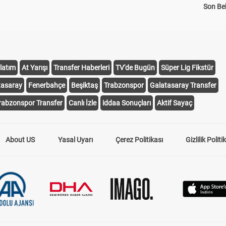
Son Bek
latım
At Yarışı
Transfer Haberleri
TV'de Bugün
Süper Lig Fikstür
tasaray
Fenerbahçe
Beşiktaş
Trabzonspor
Galatasaray Transfer
rabzonspor Transfer
Canlı İzle
iddaa Sonuçları
Aktif Sayaç
About US
Yasal Uyarı
Çerez Politikası
Gizlilik Politi