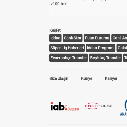
tv100 linki
Keşfet
iddaa
Canlı Skor
Puan Durumu
Canlı An
Süper Lig Haberleri
iddaa Programı
Gala
Fenerbahçe Transfer
Beşiktaş Transfer
T
Bize Ulaşın
Künye
Kariyer