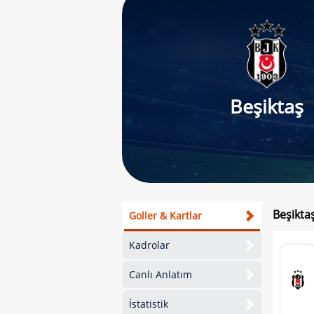
Beşiktaş
Beşiktaş
Goller & Kartlar
Kadrolar
Canlı Anlatım
İstatistik