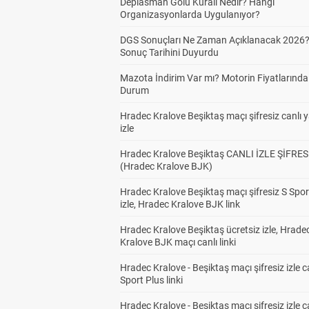
Deplasman Golü Kuralı Nedir? Hangi
Organizasyonlarda Uygulanıyor?
DGS Sonuçları Ne Zaman Açıklanacak 2026
Sonuç Tarihini Duyurdu
Mazota İndirim Var mı? Motorin Fiyatlarınd
Durum
Hradec Kralove Beşiktaş maçı şifresiz canlı 
izle
Hradec Kralove Beşiktaş CANLI İZLE ŞİFRES
(Hradec Kralove BJK)
Hradec Kralove Beşiktaş maçı şifresiz S Spor
izle, Hradec Kralove BJK link
Hradec Kralove Beşiktaş ücretsiz izle, Hrade
Kralove BJK maçı canlı linki
Hradec Kralove - Beşiktaş maçı şifresiz izle c
Sport Plus linki
Hradec Kralove - Beşiktaş maçı şifresiz izle c