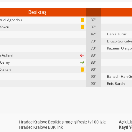
Beşiktaş
uel Agbadou
37''
Kokcu
37''
42''
Deniz Turuc
73''
Diogo Goncalv
73''
Kazeem Olaigb
n Asllani
83''
 Cerny
83''
Olaitan
90''
90''
Bahadir Han G
90''
Enis Bardhi
Hradec Kralove Beşiktaş maçı şifresiz tv100 izle,
Açık L
Hradec Kralove BJK link
Kayıt Y