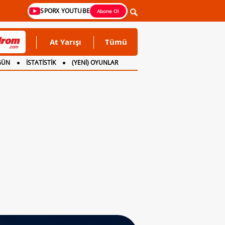
SPORX YOUTUBE
Abone Ol
At Yarışı
Tümü
GÜN
İSTATİSTİK
(YENİ) OYUNLAR