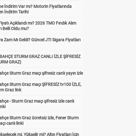
e İndirim Var mı? Motorin Fiyatlarında
n İndirim Tarihi
Fiyatı Açıklandı mı? 2026 TMO Fındık Alım
rı Belli Oldu mu?
a Zam Mı Geldi? Güncel JTI Sigara Fiyatları
BAHÇE STURM GRAZ CANLI İZLE ŞİFRESİZ
TURM GRAZ)
hçe Sturm Graz maçı şifresiz canlı yayın izle
ahçe Sturm Graz maçı ŞİFRESİZ tv100 İZLE,
rm Graz link
hçe - Sturm Graz maçı şifresiz izle canlı
inki
hçe Sturm Graz ücretsiz izle, Fener Sturm
çı canlı linki
ükselecek mi, Yükselir mi? Altın Fiyatları İçin