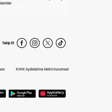
lentiler
Takip Et
kası
KVKK Aydınlatma Metni Kurumsal