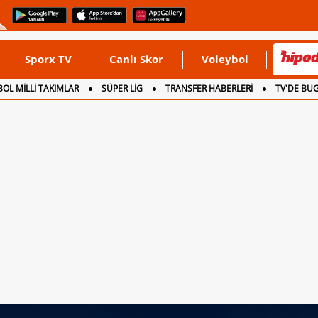
Sporx TV
Canlı Skor
Voleybol
OL MİLLİ TAKIMLAR
SÜPER LİG
TRANSFER HABERLERİ
TV'DE BU