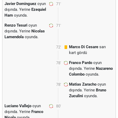
Javier Dominguez
oyun
71'
dışında. Yerine
Ezequiel
Ham
oyunda.
Renzo Tesuri
oyun
71'
dışında. Yerine
Nicolas
Lamendola
oyunda.
Marco Di Cesare
sarı
72'
kart gördü
Franco Pardo
oyun
78'
dışında. Yerine
Nazareno
Colombo
oyunda.
Matias Zaracho
oyun
78'
dışında. Yerine
Bruno
Zuculini
oyunda.
Luciano Vallejo
oyun
80'
dışında. Yerine
Franco
Nicola
oyunda.