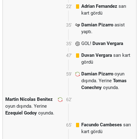
Adrian Fernandez
sarı
22'
kart gördü
Damian Pizarro
asist
35'
yaptı.
GOL!
Duvan Vergara
35'
Duvan Vergara
sarı kart
47'
gördü
Damian Pizarro
oyun
59'
dışında. Yerine
Tomas
Conechny
oyunda.
Martin Nicolas Benitez
62'
oyun dışında. Yerine
Ezequiel Godoy
oyunda.
Facundo Cambeses
sarı
65'
kart gördü