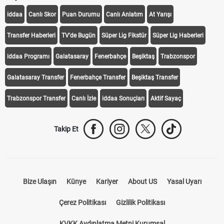
iddaa
Canlı Skor
Puan Durumu
Canlı Anlatım
At Yarışı
Transfer Haberleri
TV'de Bugün
Süper Lig Fikstür
Süper Lig Haberleri
iddaa Programı
Galatasaray
Fenerbahçe
Beşiktaş
Trabzonspor
Galatasaray Transfer
Fenerbahçe Transfer
Beşiktaş Transfer
Trabzonspor Transfer
Canlı İzle
iddaa Sonuçları
Aktif Sayaç
Takip Et
Bize Ulaşın
Künye
Kariyer
About US
Yasal Uyarı
Çerez Politikası
Gizlilik Politikası
KVKK Aydınlatma Metni Kurumsal