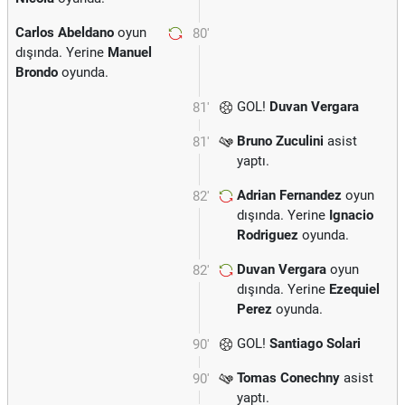
Carlos Abeldano
oyun
80'
dışında. Yerine
Manuel
Brondo
oyunda.
GOL!
Duvan Vergara
81'
Bruno Zuculini
asist
81'
yaptı.
Adrian Fernandez
oyun
82'
dışında. Yerine
Ignacio
Rodriguez
oyunda.
Duvan Vergara
oyun
82'
dışında. Yerine
Ezequiel
Perez
oyunda.
GOL!
Santiago Solari
90'
Tomas Conechny
asist
90'
yaptı.