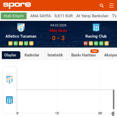
ANA SAYFA
İLK11 KUR
At Yarışı Bankoları
TV
Hızlı Erişim
04.03.2026
Maç Sonu
Atletico Tucuman
Racing Club
0 - 3
B
G
B
G
B
M
B
G
G
B
Yeni
Olaylar
Kadrolar
İstatistik
Baskı Haritası
Aksiyon
0'
15'
30'