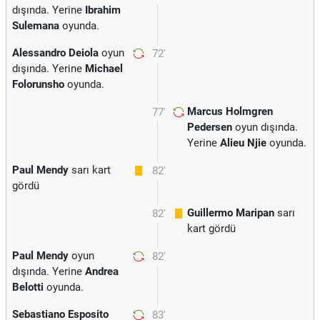
dışında. Yerine
Ibrahim
Sulemana
oyunda.
Alessandro Deiola
oyun
72'
dışında. Yerine
Michael
Folorunsho
oyunda.
Marcus Holmgren
77'
Pedersen
oyun dışında.
Yerine
Alieu Njie
oyunda.
Paul Mendy
sarı kart
82'
gördü
Guillermo Maripan
sarı
82'
kart gördü
Paul Mendy
oyun
82'
dışında. Yerine
Andrea
Belotti
oyunda.
Sebastiano Esposito
83'