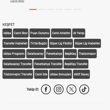
canlı linki
KEŞFET
iddaa
Canlı Skor
Puan Durumu
Canlı Anlatım
At Yarışı
Transfer Haberleri
TV'de Bugün
Süper Lig Fikstür
Süper Lig Haberleri
iddaa Programı
Galatasaray
Fenerbahçe
Beşiktaş
Trabzonspor
Galatasaray Transfer
Fenerbahçe Transfer
Beşiktaş Transfer
Trabzonspor Transfer
Canlı İzle
iddaa Sonuçları
Aktif Sayaç
Takip Et