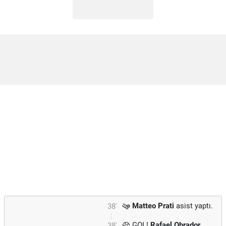
Matteo Prati
asist yaptı.
38'
GOL!
Rafael Obrador
38'