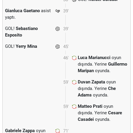
Gianluca Gaetano
asist
39'
yaptı.
GOL!
Sebastiano
39'
Esposito
GOL!
Yerry Mina
45'
Luca Marianucci
oyun
46'
dışında. Yerine
Guillermo
Maripan
oyunda.
Duvan Zapata
oyun
59'
dışında. Yerine
Che
Adams
oyunda.
Matteo Prati
oyun
59'
dışında. Yerine
Cesare
Casadei
oyunda.
Gabriele Zappa
oyun
71'