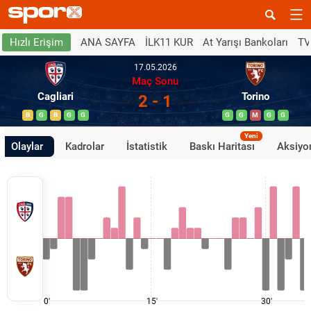
ANA SAYFA
İLK11 KUR
At Yarışı Bankoları
TV
Hızlı Erişim
17.05.2026
Maç Sonu
Cagliari
Torino
2 - 1
B
G
B
G
G
G
G
M
G
G
Yeni
Olaylar
Kadrolar
İstatistik
Baskı Haritası
Aksiyon
0'
15'
30'