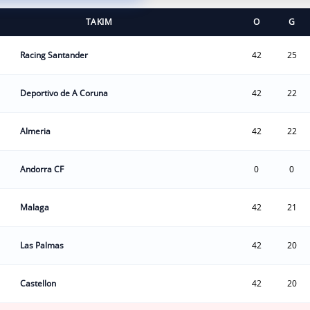
TAKIM
O
G
Racing Santander
42
25
Deportivo de A Coruna
42
22
Almeria
42
22
Andorra CF
0
0
Malaga
42
21
Las Palmas
42
20
Castellon
42
20