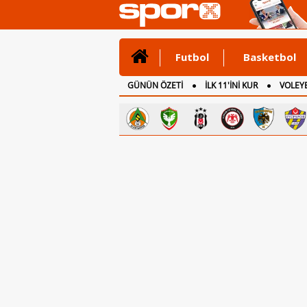
Futbol
Basketbol
GÜNÜN ÖZETİ
İLK 11'İNİ KUR
VOLEYB
CANLI ANLATIM
İNGİLTERE