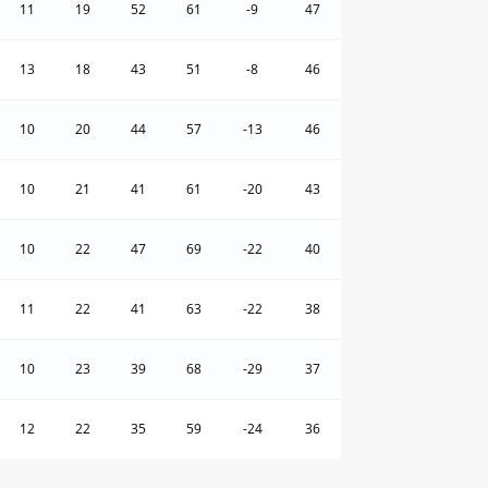
11
19
52
61
-9
47
13
18
43
51
-8
46
10
20
44
57
-13
46
10
21
41
61
-20
43
10
22
47
69
-22
40
11
22
41
63
-22
38
10
23
39
68
-29
37
12
22
35
59
-24
36