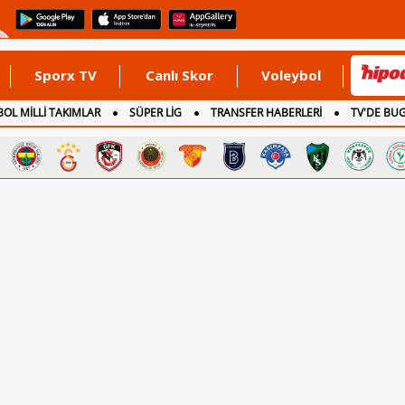
Sporx TV
Canlı Skor
Voleybol
OL MİLLİ TAKIMLAR
SÜPER LİG
TRANSFER HABERLERİ
TV'DE BU