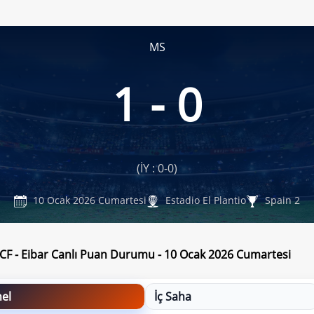
MS
1 - 0
(İY : 0-0)
10 Ocak 2026 Cumartesi
Estadio El Plantio
Spain 2
CF - Eibar Canlı Puan Durumu - 10 Ocak 2026 Cumartesi
el
İç Saha