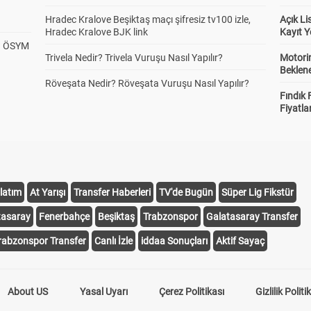
Hradec Kralove Beşiktaş maçı şifresiz tv100 izle,
Açık L
Hradec Kralove BJK link
Kayıt Y
? ÖSYM
Trivela Nedir? Trivela Vuruşu Nasıl Yapılır?
Motorin
Beklene
Röveşata Nedir? Röveşata Vuruşu Nasıl Yapılır?
Fındık 
Fiyatla
latım
At Yarışı
Transfer Haberleri
TV'de Bugün
Süper Lig Fikstür
tasaray
Fenerbahçe
Beşiktaş
Trabzonspor
Galatasaray Transfer
rabzonspor Transfer
Canlı İzle
iddaa Sonuçları
Aktif Sayaç
About US
Yasal Uyarı
Çerez Politikası
Gizlilik Politi