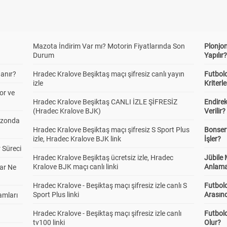
Mazota İndirim Var mı? Motorin Fiyatlarında Son
Plonjon
Durum
Yapılır
anır?
Hradec Kralove Beşiktaş maçı şifresiz canlı yayın
Futbold
izle
Kriterle
or ve
Hradec Kralove Beşiktaş CANLI İZLE ŞİFRESİZ
Endire
(Hradec Kralove BJK)
Verilir?
ezonda
Hradec Kralove Beşiktaş maçı şifresiz S Sport Plus
Bonserv
izle, Hradec Kralove BJK link
İşler?
 Süreci
Hradec Kralove Beşiktaş ücretsiz izle, Hradec
Jübile
Kralove BJK maçı canlı linki
Anlama
ar Ne
Hradec Kralove - Beşiktaş maçı şifresiz izle canlı S
Futbold
Sport Plus linki
Arasınd
amları
Hradec Kralove - Beşiktaş maçı şifresiz izle canlı
Futbol
tv100 linki
Olur?