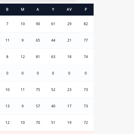
B
M
A
Y
AV
P
7
10
90
61
29
82
11
9
65
44
21
77
8
12
81
63
18
74
0
0
0
0
0
0
10
11
75
52
23
73
13
9
57
40
17
73
12
10
70
51
19
72