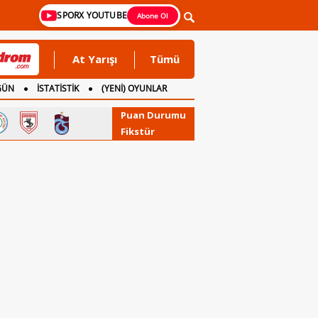
SPORX YOUTUBE
Abone Ol
At Yarışı
Tümü
GÜN
İSTATİSTİK
(YENİ) OYUNLAR
Puan Durumu
Fikstür