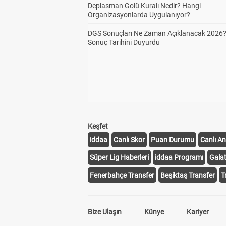
Deplasman Golü Kuralı Nedir? Hangi
Organizasyonlarda Uygulanıyor?
DGS Sonuçları Ne Zaman Açıklanacak 2026
Sonuç Tarihini Duyurdu
Keşfet
iddaa
Canlı Skor
Puan Durumu
Canlı An
Süper Lig Haberleri
iddaa Programı
Gala
Fenerbahçe Transfer
Beşiktaş Transfer
T
Bize Ulaşın
Künye
Kariyer