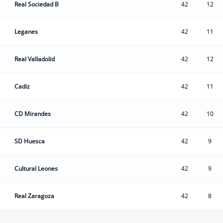
Real Sociedad B
42
12
Leganes
42
11
Real Valladolid
42
12
Cadiz
42
11
CD Mirandes
42
10
SD Huesca
42
9
Cultural Leones
42
9
Real Zaragoza
42
8