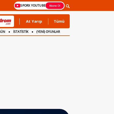
SPORX YOUTUBE
Abone Ol
At Yarışı
Tümü
GÜN
İSTATİSTİK
(YENİ) OYUNLAR