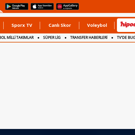
Sporx TV
Canlı Skor
Voleybol
OL MİLLİ TAKIMLAR
SÜPER LİG
TRANSFER HABERLERİ
TV'DE BU