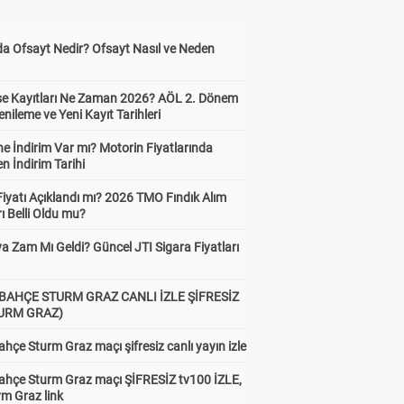
da Ofsayt Nedir? Ofsayt Nasıl ve Neden
ise Kayıtları Ne Zaman 2026? AÖL 2. Dönem
enileme ve Yeni Kayıt Tarihleri
e İndirim Var mı? Motorin Fiyatlarında
n İndirim Tarihi
Fiyatı Açıklandı mı? 2026 TMO Fındık Alım
rı Belli Oldu mu?
a Zam Mı Geldi? Güncel JTI Sigara Fiyatları
BAHÇE STURM GRAZ CANLI İZLE ŞİFRESİZ
TURM GRAZ)
hçe Sturm Graz maçı şifresiz canlı yayın izle
ahçe Sturm Graz maçı ŞİFRESİZ tv100 İZLE,
rm Graz link