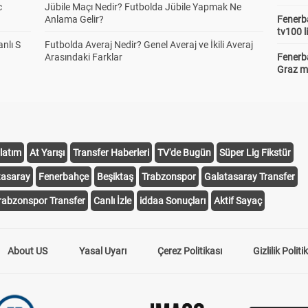
c
Jübile Maçı Nedir? Futbolda Jübile Yapmak Ne
Anlama Gelir?
Fenerba
tv100 l
anlı S
Futbolda Averaj Nedir? Genel Averaj ve İkili Averaj
Arasındaki Farklar
Fenerba
Graz ma
latım
At Yarışı
Transfer Haberleri
TV'de Bugün
Süper Lig Fikstür
tasaray
Fenerbahçe
Beşiktaş
Trabzonspor
Galatasaray Transfer
rabzonspor Transfer
Canlı İzle
iddaa Sonuçları
Aktif Sayaç
About US
Yasal Uyarı
Çerez Politikası
Gizlilik Politi