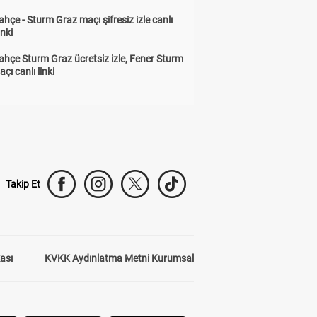
hçe - Sturm Graz maçı şifresiz izle canlı
inki
hçe Sturm Graz ücretsiz izle, Fener Sturm
çı canlı linki
Takip Et
kası
KVKK Aydınlatma Metni Kurumsal