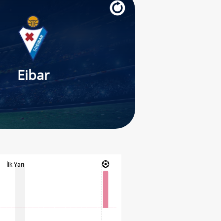
Eibar
İlk Yarı