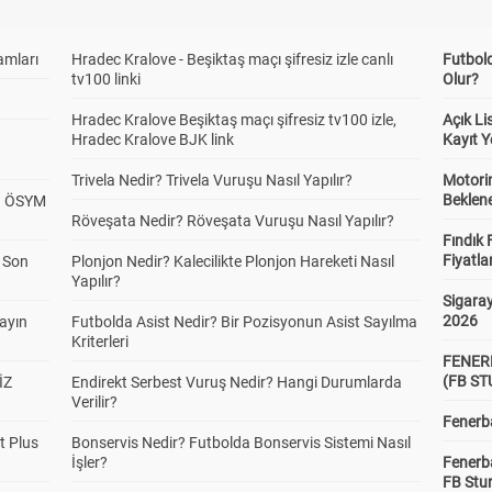
amları
Hradec Kralove - Beşiktaş maçı şifresiz izle canlı
Futbol
tv100 linki
Olur?
Hradec Kralove Beşiktaş maçı şifresiz tv100 izle,
Açık L
Hradec Kralove BJK link
Kayıt Y
Trivela Nedir? Trivela Vuruşu Nasıl Yapılır?
Motorin
Beklene
? ÖSYM
Röveşata Nedir? Röveşata Vuruşu Nasıl Yapılır?
Fındık 
Fiyatla
a Son
Plonjon Nedir? Kalecilikte Plonjon Hareketi Nasıl
Yapılır?
Sigaray
2026
yayın
Futbolda Asist Nedir? Bir Pozisyonun Asist Sayılma
Kriterleri
FENER
(FB S
İZ
Endirekt Serbest Vuruş Nedir? Hangi Durumlarda
Verilir?
Fenerba
t Plus
Bonservis Nedir? Futbolda Bonservis Sistemi Nasıl
İşler?
Fenerb
FB Stu