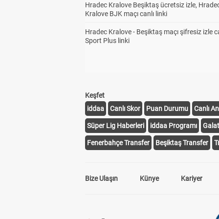
Hradec Kralove Beşiktaş ücretsiz izle, Hrade
Kralove BJK maçı canlı linki
Hradec Kralove - Beşiktaş maçı şifresiz izle c
Sport Plus linki
Keşfet
iddaa
Canlı Skor
Puan Durumu
Canlı An
Süper Lig Haberleri
iddaa Programı
Gala
Fenerbahçe Transfer
Beşiktaş Transfer
T
Bize Ulaşın
Künye
Kariyer