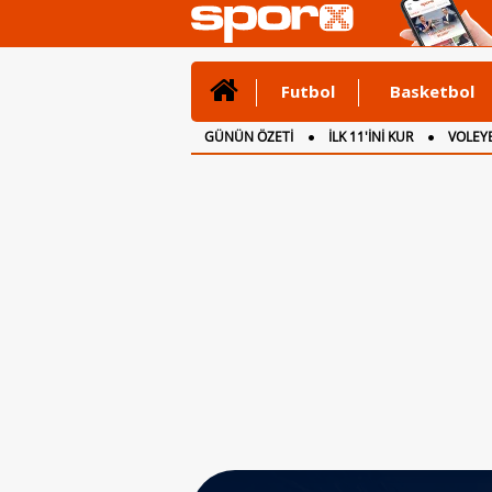
Futbol
Basketbol
GÜNÜN ÖZETİ
İLK 11'İNİ KUR
VOLEYB
CANLI ANLATIM
İNGİLTERE