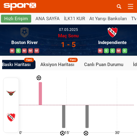
ANA SAYFA
İLK11 KUR
At Yarışı Bankoları
TV
Hızlı Erişim
07.05.2025
Maç Sonu
Boston River
Independiente
1 - 5
M
G
M
M
M
M
G
G
M
G
Yeni
Yeni
Baskı Haritası
Aksiyon Haritası
Canlı Puan Durumu
İ
0'
15'
30'