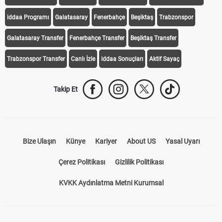
iddaa Programı
Galatasaray
Fenerbahçe
Beşiktaş
Trabzonspor
Galatasaray Transfer
Fenerbahçe Transfer
Beşiktaş Transfer
Trabzonspor Transfer
Canlı İzle
iddaa Sonuçları
Aktif Sayaç
Takip Et
Bize Ulaşın
Künye
Kariyer
About US
Yasal Uyarı
Çerez Politikası
Gizlilik Politikası
KVKK Aydınlatma Metni Kurumsal