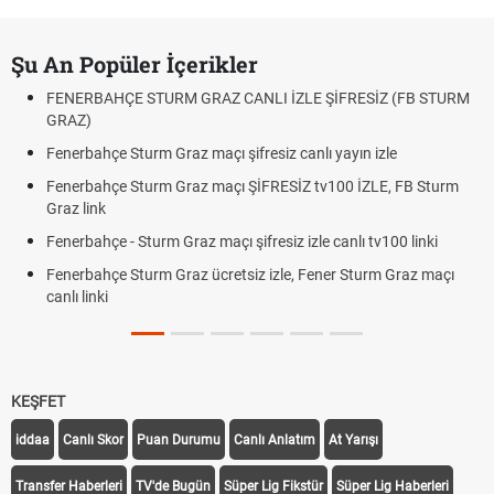
Şu An Popüler İçerikler
FENERBAHÇE STURM GRAZ CANLI İZLE ŞİFRESİZ (FB STURM
GRAZ)
Fenerbahçe Sturm Graz maçı şifresiz canlı yayın izle
Fenerbahçe Sturm Graz maçı ŞİFRESİZ tv100 İZLE, FB Sturm
Graz link
Fenerbahçe - Sturm Graz maçı şifresiz izle canlı tv100 linki
Fenerbahçe Sturm Graz ücretsiz izle, Fener Sturm Graz maçı
canlı linki
KEŞFET
iddaa
Canlı Skor
Puan Durumu
Canlı Anlatım
At Yarışı
Transfer Haberleri
TV'de Bugün
Süper Lig Fikstür
Süper Lig Haberleri