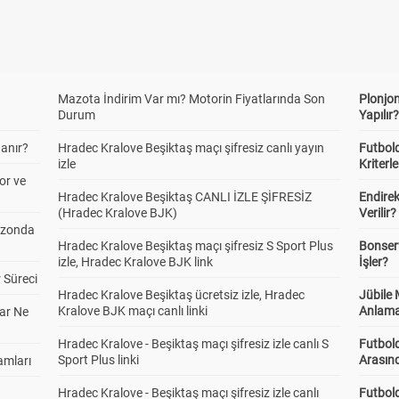
Mazota İndirim Var mı? Motorin Fiyatlarında Son
Plonjon
Durum
Yapılır
anır?
Hradec Kralove Beşiktaş maçı şifresiz canlı yayın
Futbold
izle
Kriterle
or ve
Hradec Kralove Beşiktaş CANLI İZLE ŞİFRESİZ
Endire
(Hradec Kralove BJK)
Verilir?
ezonda
Hradec Kralove Beşiktaş maçı şifresiz S Sport Plus
Bonserv
izle, Hradec Kralove BJK link
İşler?
 Süreci
Hradec Kralove Beşiktaş ücretsiz izle, Hradec
Jübile
Kralove BJK maçı canlı linki
Anlama
ar Ne
Hradec Kralove - Beşiktaş maçı şifresiz izle canlı S
Futbold
Sport Plus linki
Arasınd
amları
Hradec Kralove - Beşiktaş maçı şifresiz izle canlı
Futbol