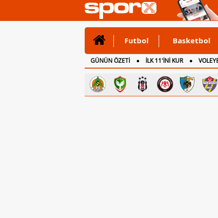
Futbol
Basketbol
GÜNÜN ÖZETİ
İLK 11'İNİ KUR
VOLEYB
CANLI ANLATIM
İNGİLTERE