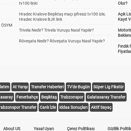
tv100 linki
Olur?
Hradec Kralove Beşiktaş maçı şifresiz tv100 izle,
Açık L
Hradec Kralove BJK link
Kayıt Y
? ÖSYM
Trivela Nedir? Trivela Vuruşu Nasıl Yapılır?
Motorin
Beklene
Röveşata Nedir? Röveşata Vuruşu Nasıl Yapılır?
Fındık 
Fiyatla
latım
At Yarışı
Transfer Haberleri
TV'de Bugün
Süper Lig Fikstür
tasaray
Fenerbahçe
Beşiktaş
Trabzonspor
Galatasaray Transfer
rabzonspor Transfer
Canlı İzle
iddaa Sonuçları
Aktif Sayaç
About US
Yasal Uyarı
Çerez Politikası
Gizlilik Politi