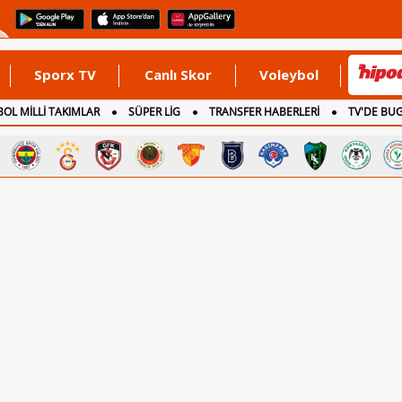
Sporx TV
Canlı Skor
Voleybol
OL MİLLİ TAKIMLAR
SÜPER LİG
TRANSFER HABERLERİ
TV'DE BU