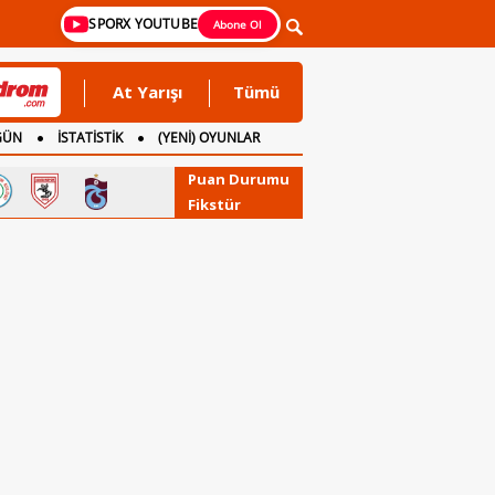
SPORX YOUTUBE
Abone Ol
At Yarışı
Tümü
GÜN
İSTATİSTİK
(YENİ) OYUNLAR
Puan Durumu
Fikstür