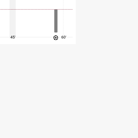
45'
60'
75'