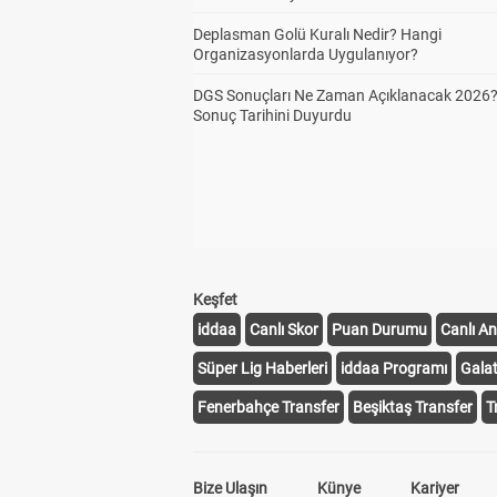
Deplasman Golü Kuralı Nedir? Hangi
Organizasyonlarda Uygulanıyor?
DGS Sonuçları Ne Zaman Açıklanacak 2026
Sonuç Tarihini Duyurdu
Keşfet
iddaa
Canlı Skor
Puan Durumu
Canlı An
Süper Lig Haberleri
iddaa Programı
Gala
Fenerbahçe Transfer
Beşiktaş Transfer
T
Bize Ulaşın
Künye
Kariyer