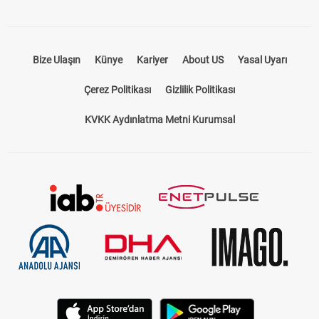
Bize Ulaşın
Künye
Kariyer
About US
Yasal Uyarı
Çerez Politikası
Gizlilik Politikası
KVKK Aydınlatma Metni Kurumsal