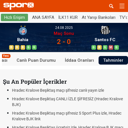
ANA SAYFA
İLK11 KUR
At Yarışı Bankoları
TV'
Hızlı Erişim
24.08.2025
Maç Sonu
Bahia
Santos FC
2 - 0
B
B
B
G
G
G
B
G
M
G
Yeni
tası
Canlı Puan Durumu
İddaa Oranları
Tahminler
Şu An Popüler İçerikler
Hradec Kralove Beşiktaş maçı şifresiz canlı yayın izle
Hradec Kralove Beşiktaş CANLI İZLE ŞİFRESİZ (Hradec Kralove
BJK)
Hradec Kralove Beşiktaş maçı şifresiz S Sport Plus izle, Hradec
Kralove BJK link
Hradec Kralove Beşiktaş ücretsiz izle, Hradec Kralove BJK maçı