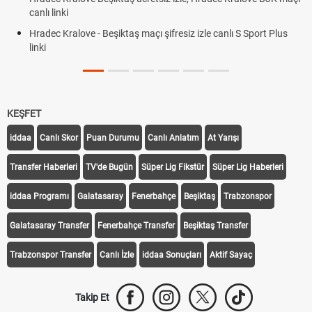
canlı linki
Hradec Kralove - Beşiktaş maçı şifresiz izle canlı S Sport Plus
linki
KEŞFET
iddaa
Canlı Skor
Puan Durumu
Canlı Anlatım
At Yarışı
Transfer Haberleri
TV'de Bugün
Süper Lig Fikstür
Süper Lig Haberleri
iddaa Programı
Galatasaray
Fenerbahçe
Beşiktaş
Trabzonspor
Galatasaray Transfer
Fenerbahçe Transfer
Beşiktaş Transfer
Trabzonspor Transfer
Canlı İzle
iddaa Sonuçları
Aktif Sayaç
Takip Et