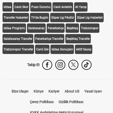
iddaa
Canlı Skor
Puan Durumu
Canlı Anlatım
At Yarışı
Transfer Haberleri
TV'de Bugün
Süper Lig Fikstür
Süper Lig Haberleri
iddaa Programı
Galatasaray
Fenerbahçe
Beşiktaş
Trabzonspor
Galatasaray Transfer
Fenerbahçe Transfer
Beşiktaş Transfer
Trabzonspor Transfer
Canlı İzle
iddaa Sonuçları
Aktif Sayaç
Takip Et
Bize Ulaşın
Künye
Kariyer
About US
Yasal Uyarı
Çerez Politikası
Gizlilik Politikası
KVKK Aydınlatma Metni Kurumsal