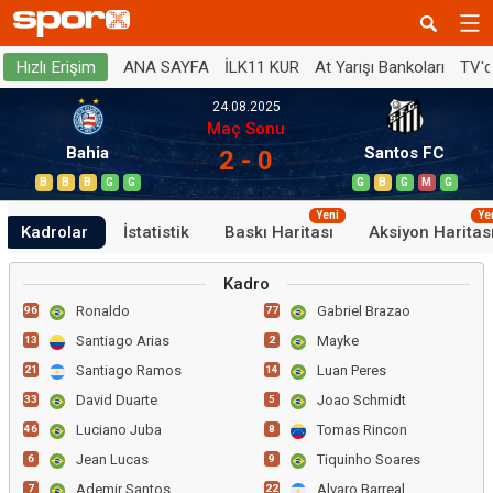
ANA SAYFA
İLK11 KUR
At Yarışı Bankoları
TV'
Hızlı Erişim
24.08.2025
Maç Sonu
Bahia
Santos FC
2 - 0
B
B
B
G
G
G
B
G
M
G
Yeni
Ye
Kadrolar
İstatistik
Baskı Haritası
Aksiyon Haritas
Kadro
Ronaldo
Gabriel Brazao
96
77
Santiago Arias
Mayke
13
2
Santiago Ramos
Luan Peres
21
14
David Duarte
Joao Schmidt
33
5
Luciano Juba
Tomas Rincon
46
8
Jean Lucas
Tiquinho Soares
6
9
Ademir Santos
Alvaro Barreal
7
22