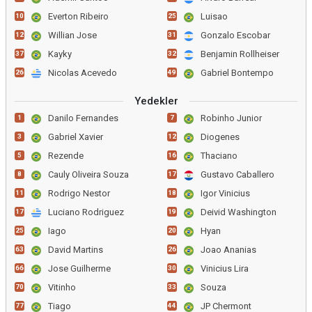
Everton Ribeiro
Luisao
10
25
Willian Jose
Gonzalo Escobar
12
31
Kayky
Benjamin Rollheiser
37
32
Nicolas Acevedo
Gabriel Bontempo
26
49
Yedekler
Danilo Fernandes
Robinho Junior
1
7
Gabriel Xavier
Diogenes
3
12
Rezende
Thaciano
5
16
Cauly Oliveira Souza
Gustavo Caballero
8
17
Rodrigo Nestor
Igor Vinicius
11
18
Luciano Rodriguez
Deivid Washington
17
19
Iago
Hyan
25
20
David Martins
Joao Ananias
63
26
Jose Guilherme
Vinicius Lira
66
30
Vitinho
Souza
70
33
Tiago
JP Chermont
77
44