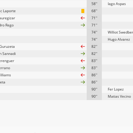
58''
Iago Aspas
c Laporte
68''
Jauregizar
71''
dro Rego
71''
74''
Williot Swedbe
74''
Hugo Alvarez
Guruzeta
82''
n Sannadi
82''
erenguer
83''
errano
83''
illiams
86''
zeta
86''
90''
Fer Lopez
90''
Matias Vecino