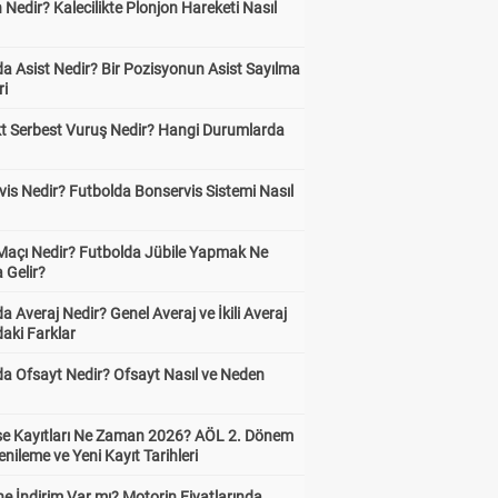
 Nedir? Kalecilikte Plonjon Hareketi Nasıl
?
a Asist Nedir? Bir Pozisyonun Asist Sayılma
ri
kt Serbest Vuruş Nedir? Hangi Durumlarda
is Nedir? Futbolda Bonservis Sistemi Nasıl
 Maçı Nedir? Futbolda Jübile Yapmak Ne
 Gelir?
a Averaj Nedir? Genel Averaj ve İkili Averaj
aki Farklar
da Ofsayt Nedir? Ofsayt Nasıl ve Neden
ise Kayıtları Ne Zaman 2026? AÖL 2. Dönem
enileme ve Yeni Kayıt Tarihleri
e İndirim Var mı? Motorin Fiyatlarında