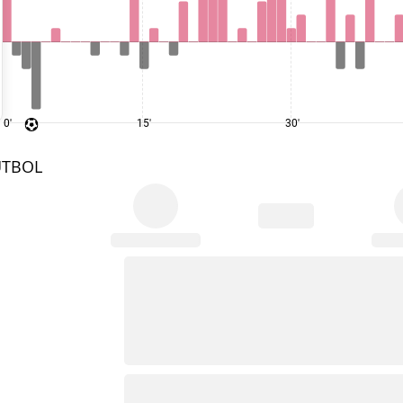
0'
15'
30'
UTBOL