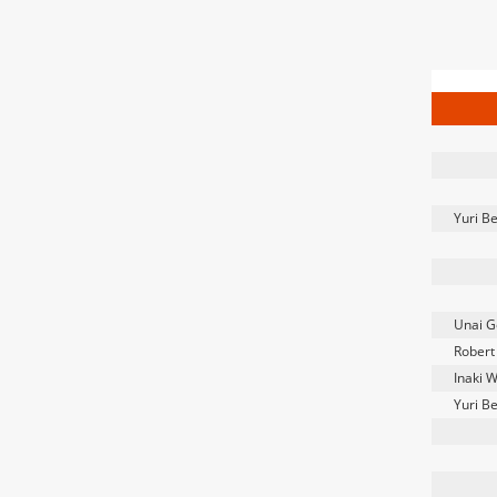
Yuri B
Unai 
Robert
Inaki W
Yuri B