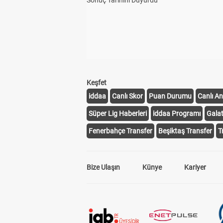
Sonuç Tarihini Duyurdu
Keşfet
iddaa
Canlı Skor
Puan Durumu
Canlı An
Süper Lig Haberleri
iddaa Programı
Gala
Fenerbahçe Transfer
Beşiktaş Transfer
T
Bize Ulaşın
Künye
Kariyer