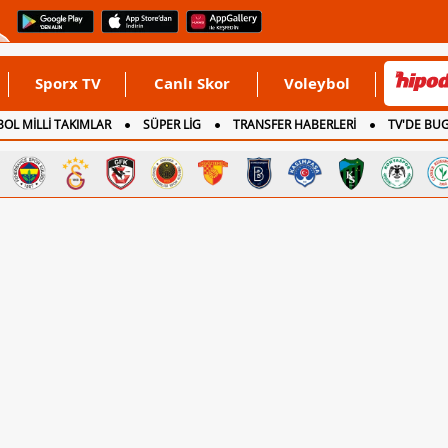
Sporx TV
Canlı Skor
Voleybol
OL MİLLİ TAKIMLAR
SÜPER LİG
TRANSFER HABERLERİ
TV'DE BU