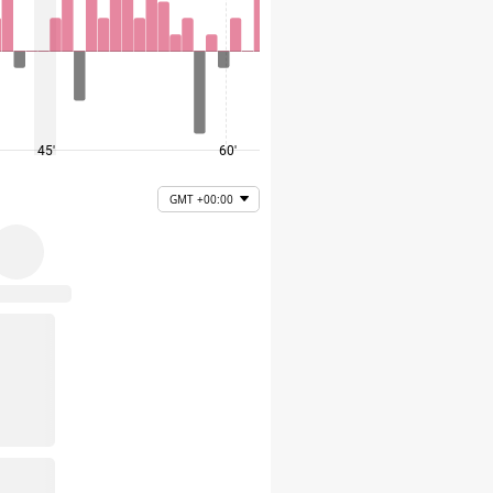
45'
60'
75'
GMT +00:00