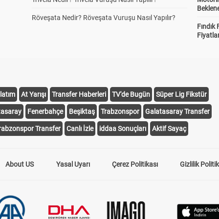
Beklene
Röveşata Nedir? Röveşata Vuruşu Nasıl Yapılır?
Fındık 
Fiyatla
latım
At Yarışı
Transfer Haberleri
TV'de Bugün
Süper Lig Fikstür
tasaray
Fenerbahçe
Beşiktaş
Trabzonspor
Galatasaray Transfer
rabzonspor Transfer
Canlı İzle
iddaa Sonuçları
Aktif Sayaç
About US
Yasal Uyarı
Çerez Politikası
Gizlilik Politi