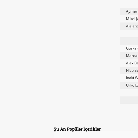
Aymeri
Mikel 
Alejan
Gorka 
Maroa
Alex B
Nico S
Inaki W
Urko I
Şu An Popüler İçerikler