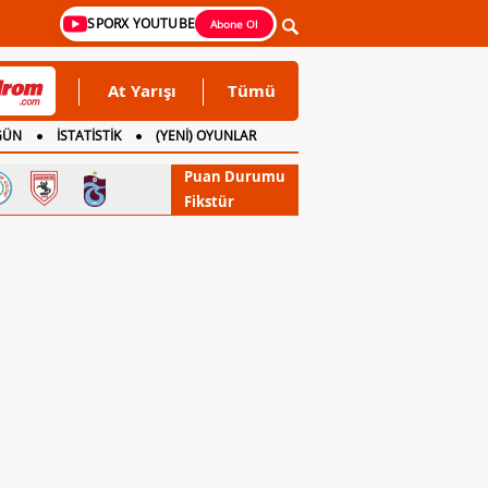
SPORX YOUTUBE
Abone Ol
At Yarışı
Tümü
GÜN
İSTATİSTİK
(YENİ) OYUNLAR
Puan Durumu
Fikstür