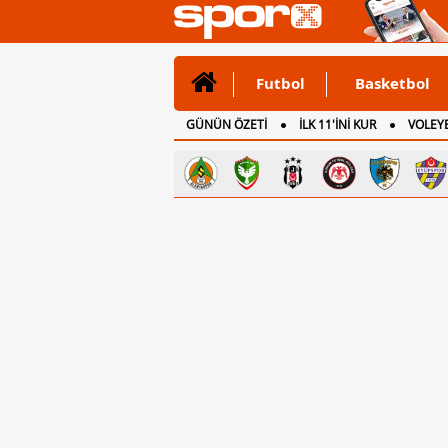
Futbol
Basketbol
GÜNÜN ÖZETİ
İLK 11'İNİ KUR
VOLEYB
CANLI ANLATIM
İNGİLTERE