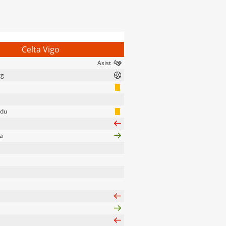
Celta Vigo
rg
adu
a