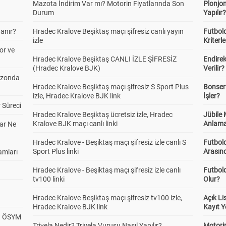
Mazota İndirim Var mı? Motorin Fiyatlarında Son
Plonjon
Durum
Yapılır
anır?
Hradec Kralove Beşiktaş maçı şifresiz canlı yayın
Futbold
izle
Kriterle
or ve
Hradec Kralove Beşiktaş CANLI İZLE ŞİFRESİZ
Endire
(Hradec Kralove BJK)
Verilir?
ezonda
Hradec Kralove Beşiktaş maçı şifresiz S Sport Plus
Bonserv
izle, Hradec Kralove BJK link
İşler?
 Süreci
Hradec Kralove Beşiktaş ücretsiz izle, Hradec
Jübile
Kralove BJK maçı canlı linki
Anlama
ar Ne
Hradec Kralove - Beşiktaş maçı şifresiz izle canlı S
Futbold
Sport Plus linki
Arasınd
amları
Hradec Kralove - Beşiktaş maçı şifresiz izle canlı
Futbol
tv100 linki
Olur?
Hradec Kralove Beşiktaş maçı şifresiz tv100 izle,
Açık L
Hradec Kralove BJK link
Kayıt Y
? ÖSYM
Trivela Nedir? Trivela Vuruşu Nasıl Yapılır?
Motorin