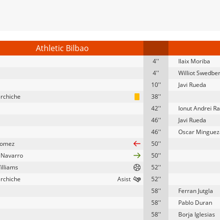
Athletic Bilbao
4''
Ilaix Moriba
4''
Williot Swedbe
10''
Javi Rueda
erchiche
38''
42''
Ionut Andrei R
46''
Javi Rueda
46''
Oscar Minguez
Gomez
50''
 Navarro
50''
illiams
52''
erchiche
52''
58''
Ferran Jutgla
58''
Pablo Duran
58''
Borja Iglesias