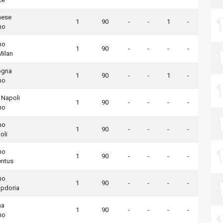
nese
1
90
-
-
1
-
no
no
1
90
-
-
-
-
Milan
ogna
1
90
-
-
1
-
no
 Napoli
1
90
-
-
-
-
no
no
1
90
-
-
-
-
oli
no
1
90
-
-
-
-
entus
no
1
90
-
-
-
-
pdoria
ma
1
90
-
-
-
-
no