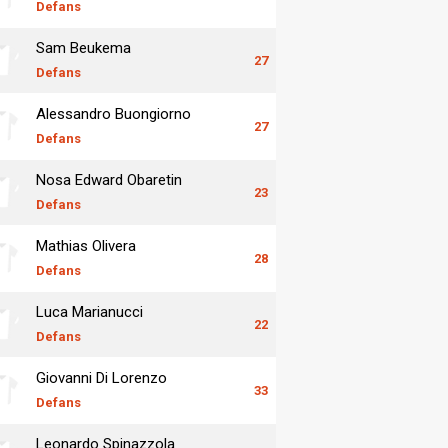
Defans
Sam Beukema
27
Defans
Alessandro Buongiorno
27
Defans
Nosa Edward Obaretin
23
Defans
Mathias Olivera
28
Defans
Luca Marianucci
22
Defans
Giovanni Di Lorenzo
33
Defans
Leonardo Spinazzola