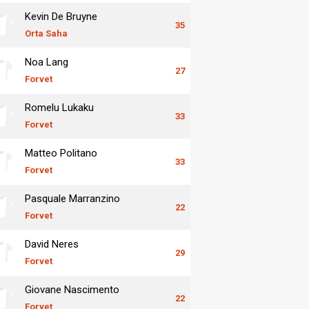
Kevin De Bruyne
35
Orta Saha
Noa Lang
27
Forvet
Romelu Lukaku
33
Forvet
Matteo Politano
33
Forvet
Pasquale Marranzino
22
Forvet
David Neres
29
Forvet
Giovane Nascimento
22
Forvet