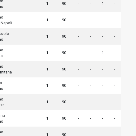
ce
1
90
-
-
1
-
no
no
1
90
-
-
-
-
 Napoli
suolo
1
90
-
-
-
-
no
no
1
90
-
-
1
-
ma
no
1
90
-
-
-
-
rnitana
io
1
90
-
-
-
-
no
no
1
90
-
-
-
-
za
ona
1
90
-
-
-
-
no
no
1
90
-
-
-
-