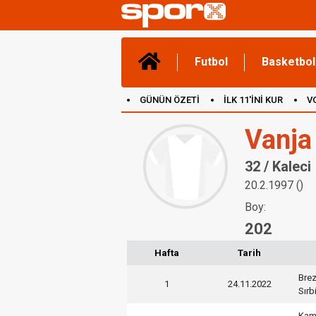
Futbol
Basketbol
GÜNÜN ÖZETİ
İLK 11'İNİ KUR
V
(YENİ) OYUNLAR
CANLI ANLATIM
Vanja
32 / Kaleci
20.2.1997 ()
Boy:
202
Hafta
Tarih
Brez
1
24.11.2022
Sırb
Kam