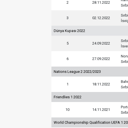
2
28.11.2022
Sırb
Sırb
3
02.12.2022
İsvi
Dünya Kupası 2022
Sırb
5
24.09.2022
İsve
Nor
6
27.09.2022
Sırb
Nations League 2 2022/2023
Bah
1
18.11.2022
Sırb
Friendlies 1 2022
Port
10
14.11.2021
Sırb
World Championship Qualification UEFA 1 2