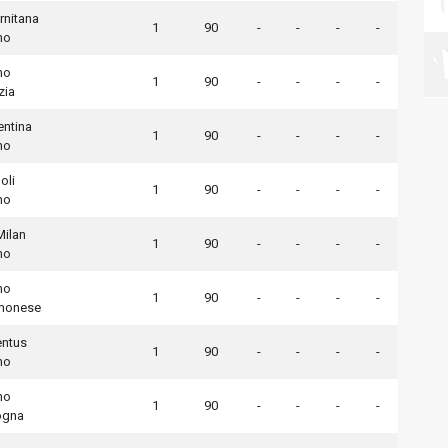
rnitana
1
90
-
-
-
-
no
no
1
90
-
-
-
-
zia
entina
1
90
-
-
-
-
no
oli
1
90
-
-
-
-
no
Milan
1
90
-
-
-
-
no
no
1
90
-
-
-
-
monese
entus
1
90
-
-
-
-
no
no
1
90
-
-
-
-
ogna