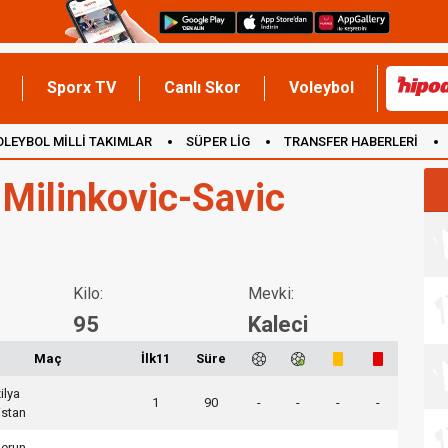
Sporx TV
Canlı Skor
Voleybol
OLEYBOL MİLLİ TAKIMLAR
SÜPER LİG
TRANSFER HABERLERİ
İNGİLTERE
 Milinkovic-Savic
Kilo:
Mevki:
95
Kaleci
Maç
İlk11
Süre
ilya
1
90
-
-
-
-
istan
erun