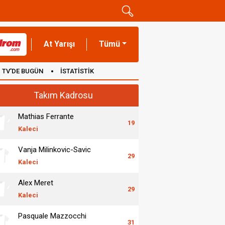
At Yarışı
Tümü
TV'DE BUGÜN
İSTATİSTİK
Takım Kadrosu
Mathias Ferrante
19
Kaleci
Vanja Milinkovic-Savic
29
Kaleci
Alex Meret
29
Kaleci
Pasquale Mazzocchi
31