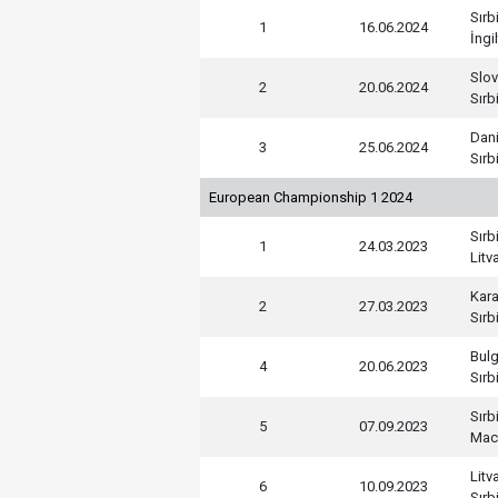
Sırb
1
16.06.2024
İngi
Slo
2
20.06.2024
Sırb
Dan
3
25.06.2024
Sırb
European Championship 1 2024
Sırb
1
24.03.2023
Litv
Kar
2
27.03.2023
Sırb
Bulg
4
20.06.2023
Sırb
Sırb
5
07.09.2023
Mac
Litv
6
10.09.2023
Sırb