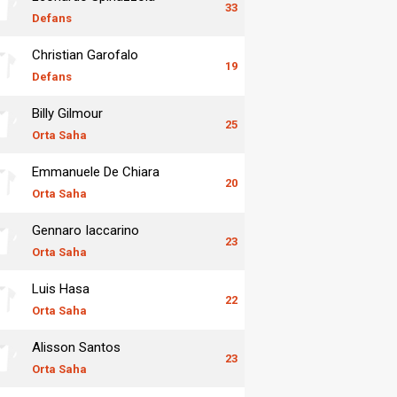
33
Defans
Christian Garofalo
19
Defans
Billy Gilmour
25
Orta Saha
Emmanuele De Chiara
20
Orta Saha
Gennaro Iaccarino
23
Orta Saha
Luis Hasa
22
Orta Saha
Alisson Santos
23
Orta Saha