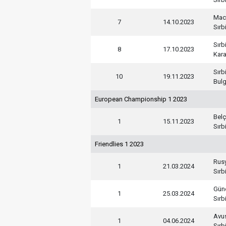
Mac
7
14.10.2023
Sırb
Sırb
8
17.10.2023
Kar
Sırb
10
19.11.2023
Bulg
European Championship 1 2023
Belç
1
15.11.2023
Sırb
Friendlies 1 2023
Rus
1
21.03.2024
Sırb
Güne
1
25.03.2024
Sırb
Avu
1
04.06.2024
Sırb