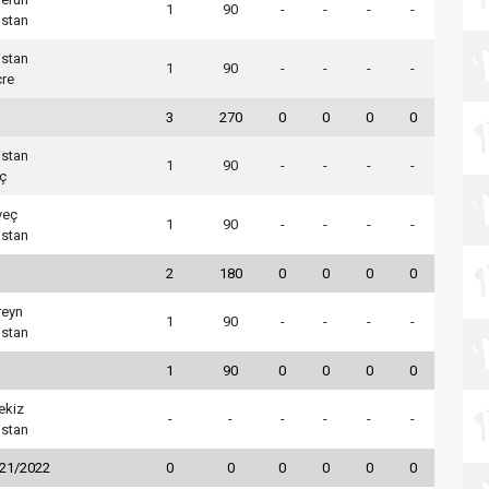
1
90
-
-
-
-
istan
istan
1
90
-
-
-
-
çre
3
270
0
0
0
0
istan
1
90
-
-
-
-
ç
veç
1
90
-
-
-
-
istan
2
180
0
0
0
0
reyn
1
90
-
-
-
-
istan
1
90
0
0
0
0
ekiz
-
-
-
-
-
-
istan
021/2022
0
0
0
0
0
0