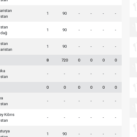
aristan
1
90
-
-
-
-
istan
istan
1
90
-
-
-
-
adağ
istan
1
90
-
-
-
-
aristan
8
720
0
0
0
0
ika
-
-
-
-
-
-
istan
0
0
0
0
0
0
ya
-
-
-
-
-
-
istan
y Kıbrıs
-
-
-
-
-
-
istan
sturya
1
90
-
-
-
-
istan