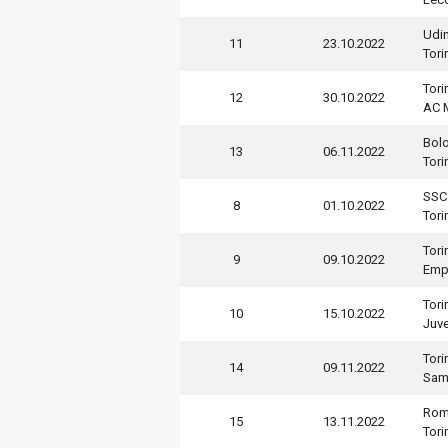
Udi
11
23.10.2022
Tori
Tori
12
30.10.2022
AC 
Bol
13
06.11.2022
Tori
SSC
8
01.10.2022
Tori
Tori
9
09.10.2022
Emp
Tori
10
15.10.2022
Juv
Tori
14
09.11.2022
Sam
Ro
15
13.11.2022
Tori