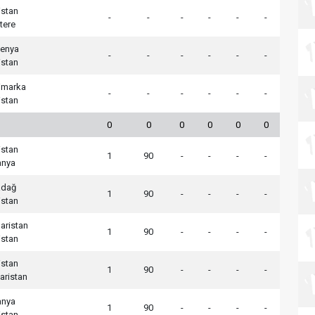
istan
-
-
-
-
-
-
ltere
venya
-
-
-
-
-
-
istan
imarka
-
-
-
-
-
-
istan
0
0
0
0
0
0
istan
1
90
-
-
-
-
anya
adağ
1
90
-
-
-
-
istan
aristan
1
90
-
-
-
-
istan
istan
1
90
-
-
-
-
aristan
anya
1
90
-
-
-
-
istan