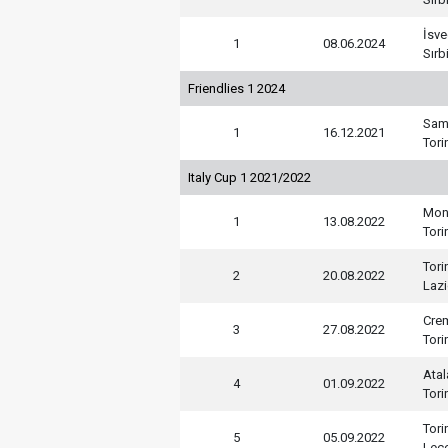
İsve
1
08.06.2024
Sırb
Friendlies 1 2024
Sam
1
16.12.2021
Tori
Italy Cup 1 2021/2022
Mon
1
13.08.2022
Tori
Tori
2
20.08.2022
Laz
Cre
3
27.08.2022
Tori
Atal
4
01.09.2022
Tori
Tori
5
05.09.2022
Lec