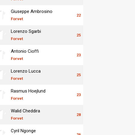
Giuseppe Ambrosino
22
Forvet
Lorenzo Sgarbi
25
Forvet
Antonio Cioffi
23
Forvet
Lorenzo Lucca
25
Forvet
Rasmus Hoejlund
23
Forvet
Walid Cheddira
28
Forvet
Cyril Ngonge
26