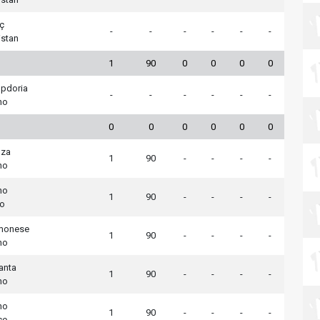
ç
-
-
-
-
-
-
istan
1
90
0
0
0
0
pdoria
-
-
-
-
-
-
no
0
0
0
0
0
0
za
1
90
-
-
-
-
no
no
1
90
-
-
-
-
io
monese
1
90
-
-
-
-
no
anta
1
90
-
-
-
-
no
no
1
90
-
-
-
-
ce