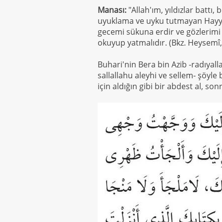
Manası:
"Allah'ım, yıldızlar battı,
uyuklama ve uyku tutmayan Hayy 
gecemi sükuna erdir ve gözlerimi 
okuyup yatmalıdır. (Bkz. Heysemî,
Buhari'nin Bera bin Azib -radıyall
sallallahu aleyhi ve sellem- şöyl
için aldığın gibi bir abdest al, so