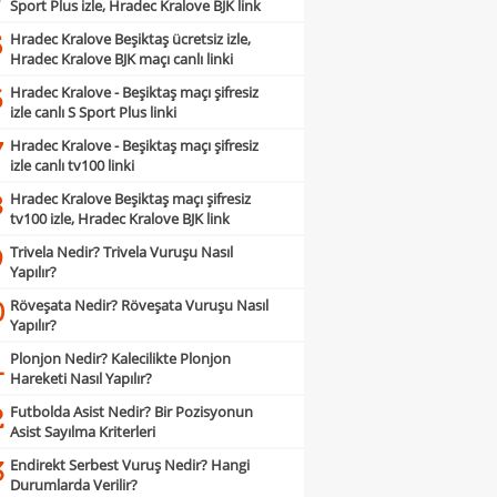
Sport Plus izle, Hradec Kralove BJK link
Hradec Kralove Beşiktaş ücretsiz izle,
5
Hradec Kralove BJK maçı canlı linki
Hradec Kralove - Beşiktaş maçı şifresiz
6
izle canlı S Sport Plus linki
Hradec Kralove - Beşiktaş maçı şifresiz
7
izle canlı tv100 linki
Hradec Kralove Beşiktaş maçı şifresiz
8
tv100 izle, Hradec Kralove BJK link
Trivela Nedir? Trivela Vuruşu Nasıl
9
Yapılır?
Röveşata Nedir? Röveşata Vuruşu Nasıl
0
Yapılır?
Plonjon Nedir? Kalecilikte Plonjon
1
Hareketi Nasıl Yapılır?
Futbolda Asist Nedir? Bir Pozisyonun
2
Asist Sayılma Kriterleri
Endirekt Serbest Vuruş Nedir? Hangi
3
Durumlarda Verilir?