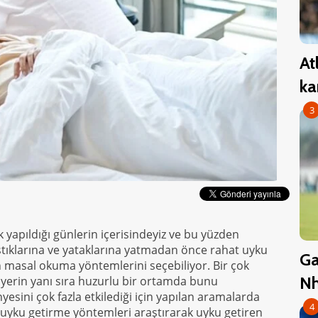
At
ka
3
 yapıldığı günlerin içerisindeyiz ve bu yüzden
tıklarına ve yataklarına yatmadan önce rahat uyku
Ga
n masal okuma yöntemlerini seçebiliyor. Bir çok
Nh
yerin yanı sıra huzurlu bir ortamda bunu
esini çok fazla etkilediği için yapılan aramalarda
4
da uyku getirme yöntemleri araştırarak uyku getiren