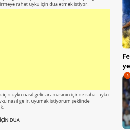
rmeye rahat uyku için dua etmek istiyor.
Fe
ye
5
 için uyku nasıl gelir aramasının içinde rahat uyku
yku nasıl gelir, uyumak istiyorum şeklinde
ik.
İÇİN DUA