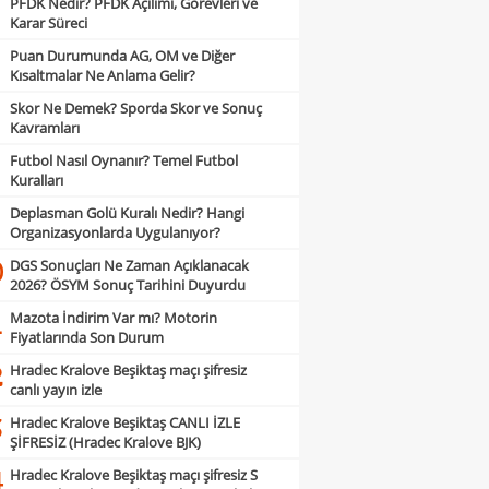
PFDK Nedir? PFDK Açılımı, Görevleri ve
Karar Süreci
Puan Durumunda AG, OM ve Diğer
Kısaltmalar Ne Anlama Gelir?
Skor Ne Demek? Sporda Skor ve Sonuç
Kavramları
Futbol Nasıl Oynanır? Temel Futbol
Kuralları
Deplasman Golü Kuralı Nedir? Hangi
Organizasyonlarda Uygulanıyor?
DGS Sonuçları Ne Zaman Açıklanacak
0
2026? ÖSYM Sonuç Tarihini Duyurdu
Mazota İndirim Var mı? Motorin
1
Fiyatlarında Son Durum
Hradec Kralove Beşiktaş maçı şifresiz
2
canlı yayın izle
Hradec Kralove Beşiktaş CANLI İZLE
3
ŞİFRESİZ (Hradec Kralove BJK)
Hradec Kralove Beşiktaş maçı şifresiz S
4