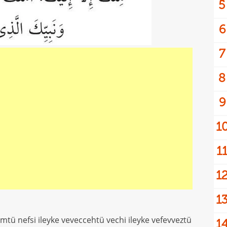
5
6
7
8
9
1
1
1
1
ü nefsi ileyke veveccehtü vechi ileyke vefevveztü
1