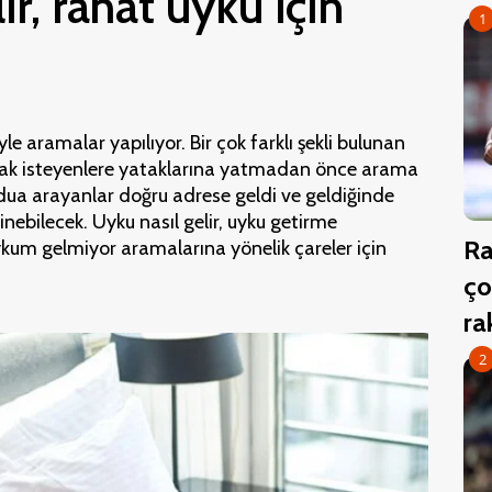
ir, rahat uyku için
1
iyle aramalar yapılıyor. Bir çok farklı şekli bulunan
uyumak isteyenlere yataklarına yatmadan önce arama
n dua arayanlar doğru adrese geldi ve geldiğinde
edinebilecek. Uyku nasıl gelir, uyku getirme
Ra
uykum gelmiyor aramalarına yönelik çareler için
ço
r
2