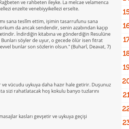
e. Rağbeten ve rahbeten ileyke. La melcae velamenca
ellezi enzelte venebiyyikellezi erselte.
1
mı sana teslîm ettim, işimin tasarrufunu sana
1
 korkum da ancak sendendir, senin azabından kaçıp
etindir. İndirdiğin kitabına ve gönderdiğin Resulüne
1
Bunları söyler de uyur, o gecede ölür isen fıtrat
vel bunlar son sözlerin olsun." (Buharî, Deavat, 7)
1
1
2
r ve vücudu uykuya daha hazır hale getirir. Duşunuz
ta sizi rahatlatacak hoş kokulu banyo tuzlarını
2
2
 masajlar kasları gevşetir ve uykuya geçişi
2