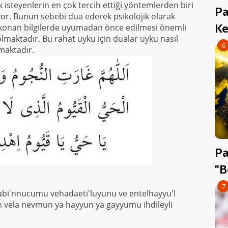
k isteyenlerin en çok tercih ettiği yöntemlerden biri
Pa
yor. Bunun sebebi dua ederek psikolojik olarak
Ke
 konan bilgilerde uyumadan önce edilmesi önemli
 olmaktadır. Bu rahat uyku için dualar uyku nasıl
6
maktadır.
Pa
"B
7
i'nnucumu vehadaeti'luyunu ve entelhayyu'l
n vela nevmun ya hayyun ya gayyumu ihdileyli