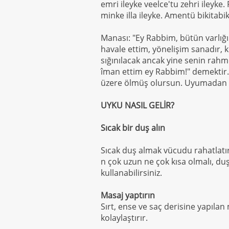
emri ileyke veelce'tu zehri ileyk
minke illa ileyke. Amentü bikitabik
Manası: "Ey Rabbim, bütün varlığı
havale ettim, yönelişim sanadır,
sığınılacak ancak yine senin rahm
îman ettim ey Rabbim!" demektir. 
üzere ölmüş olursun. Uyumadan ev
UYKU NASIL GELİR?
Sıcak bir duş alın
Sıcak duş almak vücudu rahatlatı
n çok uzun ne çok kısa olmalı, duş
kullanabilirsiniz.
Masaj yaptırın
Sırt, ense ve saç derisine yapılan
kolaylaştırır.