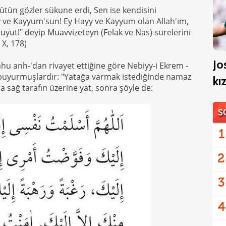
 bütün gözler sükune erdi, Sen ise kendisini
ve Kayyum'sun! Ey Hayy ve Kayyum olan Allah'ım,
uyut!" deyip Muavvizeteyn (Felak ve Nas) surelerini
 X, 178)
Jo
ahu anh-'dan rivayet ettiğine göre Nebiyy-i Ekrem -
e buyurmuşlardır: "Yatağa varmak istediğinde namaz
kı
nra sağ tarafın üzerine yat, sonra şöyle de:
S
1
2
3
4