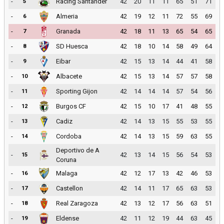
-
Racing Santander
42
20
11
11
65
51
71
5
-
Almeria
42
19
12
11
72
55
69
6
-
Granada
42
18
11
13
65
54
65
7
-
SD Huesca
42
18
10
14
58
49
64
8
-
Eibar
42
15
13
14
44
41
58
9
-
Albacete
42
15
13
14
57
57
58
10
-
Sporting Gijon
42
14
14
14
57
54
56
11
-
Burgos CF
42
15
10
17
41
48
55
12
-
Cadiz
42
14
13
15
55
53
55
13
-
Cordoba
42
14
13
15
59
63
55
14
Deportivo de A
-
42
13
14
15
56
54
53
15
Coruna
-
Malaga
42
12
17
13
42
46
53
16
-
Castellon
42
14
11
17
65
63
53
17
-
Real Zaragoza
42
13
12
17
56
63
51
18
-
Eldense
42
11
12
19
44
63
45
19