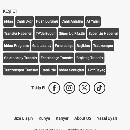
KEŞFET
iddaa
Canlı Skor
Puan Durumu
Canlı Anlatım
At Yarışı
Transfer Haberleri
TV'de Bugün
Süper Lig Fikstür
Süper Lig Haberleri
iddaa Programı
Galatasaray
Fenerbahçe
Beşiktaş
Trabzonspor
Galatasaray Transfer
Fenerbahçe Transfer
Beşiktaş Transfer
Trabzonspor Transfer
Canlı İzle
iddaa Sonuçları
Aktif Sayaç
Takip Et
Bize Ulaşın
Künye
Kariyer
About US
Yasal Uyarı