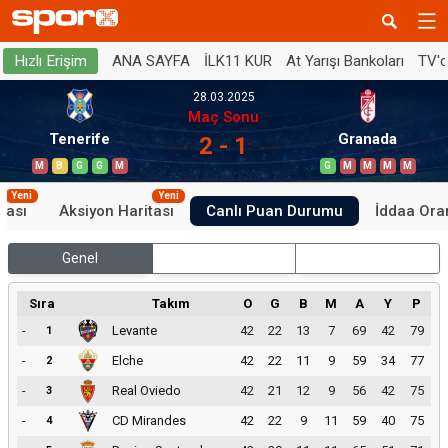
ANA SAYFA
İLK11 KUR
At Yarışı Bankoları
TV'
Hızlı Erişim
28.03.2025
Maç Sonu
Tenerife
Granada
2 - 1
M
B
G
G
M
G
M
M
M
M
Yeni
Yeni
tası
Aksiyon Haritası
Canlı Puan Durumu
İddaa Oran
Genel
İç Saha
Dış Saha
Sıra
Takım
O
G
B
M
A
Y
P
-
Levante
42
22
13
7
69
42
79
1
-
Elche
42
22
11
9
59
34
77
2
-
Real Oviedo
42
21
12
9
56
42
75
3
-
CD Mirandes
42
22
9
11
59
40
75
4