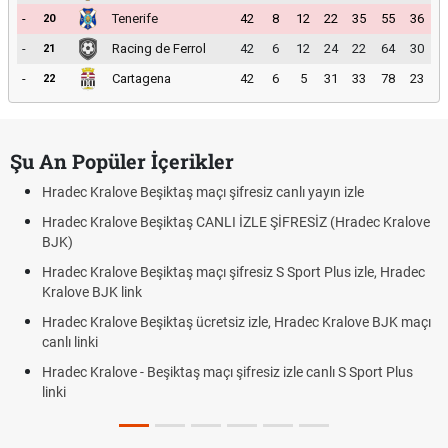
-
Tenerife
42
8
12
22
35
55
36
20
-
Racing de Ferrol
42
6
12
24
22
64
30
21
-
Cartagena
42
6
5
31
33
78
23
22
Şu An Popüler İçerikler
Hradec Kralove Beşiktaş maçı şifresiz canlı yayın izle
Hradec Kralove Beşiktaş CANLI İZLE ŞİFRESİZ (Hradec Kralove
BJK)
Hradec Kralove Beşiktaş maçı şifresiz S Sport Plus izle, Hradec
Kralove BJK link
Hradec Kralove Beşiktaş ücretsiz izle, Hradec Kralove BJK maçı
canlı linki
Hradec Kralove - Beşiktaş maçı şifresiz izle canlı S Sport Plus
linki