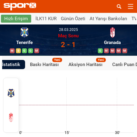
İLK11 KUR
Günün Özeti
At Yarışı Bankoları
TV
Hızlı Erişim
28.03.2025
Maç Sonu
Tenerife
Granada
2 - 1
M
B
G
G
M
G
M
M
M
M
Yeni
Yeni
İstatistik
Baskı Haritası
Aksiyon Haritası
Canlı Puan
0'
15'
30'