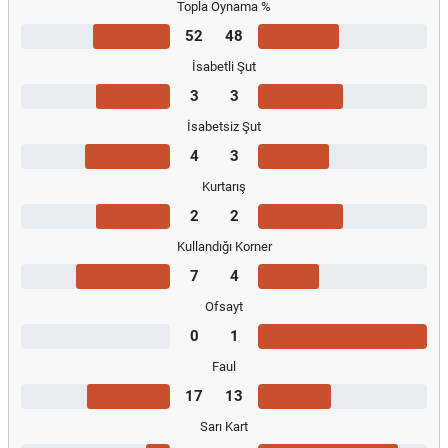
Topla Oynama %
52
48
İsabetli Şut
3
3
İsabetsiz Şut
4
3
Kurtarış
2
2
Kullandığı Korner
7
4
Ofsayt
0
1
Faul
17
13
Sarı Kart