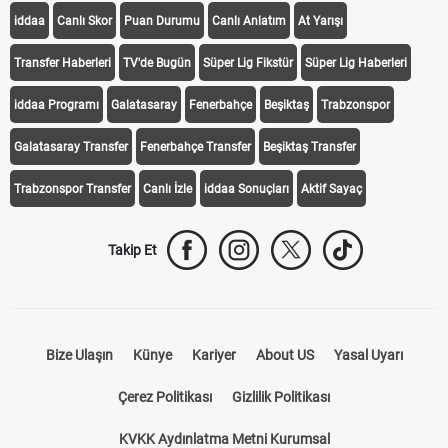
iddaa
Canlı Skor
Puan Durumu
Canlı Anlatım
At Yarışı
Transfer Haberleri
TV'de Bugün
Süper Lig Fikstür
Süper Lig Haberleri
iddaa Programı
Galatasaray
Fenerbahçe
Beşiktaş
Trabzonspor
Galatasaray Transfer
Fenerbahçe Transfer
Beşiktaş Transfer
Trabzonspor Transfer
Canlı İzle
iddaa Sonuçları
Aktif Sayaç
Takip Et
Bize Ulaşın
Künye
Kariyer
About US
Yasal Uyarı
Çerez Politikası
Gizlilik Politikası
KVKK Aydınlatma Metni Kurumsal