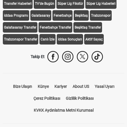
Transfer Haberleri
TV'de Bugün
Süper Lig Fikstür
Süper Lig Haberleri
iddaa Programı
Galatasaray
Fenerbahçe
Beşiktaş
Trabzonspor
Galatasaray Transfer
Fenerbahçe Transfer
Beşiktaş Transfer
Trabzonspor Transfer
Canlı İzle
iddaa Sonuçları
Aktif Sayaç
Takip Et
Bize Ulaşın
Künye
Kariyer
About US
Yasal Uyarı
Çerez Politikası
Gizlilik Politikası
KVKK Aydınlatma Metni Kurumsal