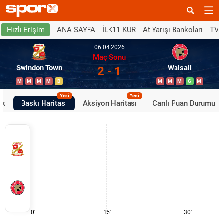
ANA SAYFA
İLK11 KUR
At Yarışı Bankoları
TV
Hızlı Erişim
06.04.2026
Maç Sonu
Swindon Town
Walsall
2 - 1
M
M
M
M
B
M
M
M
G
M
Yeni
Yeni
ik
Baskı Haritası
Aksiyon Haritası
Canlı Puan Durumu
0'
15'
30'