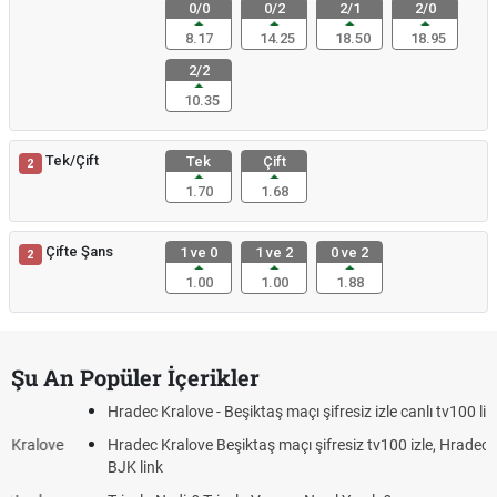
0/0
0/2
2/1
2/0
8.17
14.25
18.50
18.95
2/2
10.35
Tek/Çift
Tek
Çift
2
1.70
1.68
Çifte Şans
1 ve 0
1 ve 2
0 ve 2
2
1.00
1.00
1.88
Şu An Popüler İçerikler
Hradec Kralove - Beşiktaş maçı şifresiz izle canlı tv100 linki
Hradec Kralove Beşiktaş maçı şifresiz tv100 izle, Hradec Kralove
BJK link