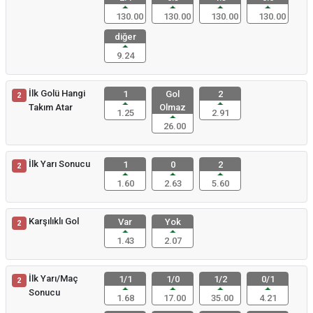
130.00
130.00
130.00
130.00
diğer
9.24
İlk Golü Hangi
1
Gol
2
2
Takım Atar
Olmaz
1.25
2.91
26.00
İlk Yarı Sonucu
1
0
2
2
1.60
2.63
5.60
Karşılıklı Gol
Var
Yok
2
1.43
2.07
İlk Yarı/Maç
1/1
1/0
1/2
0/1
2
Sonucu
1.68
17.00
35.00
4.21