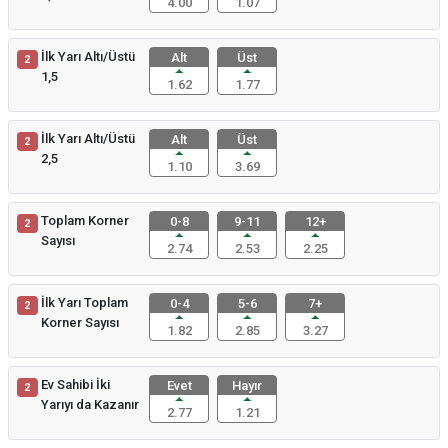
4.00
1.07
İlk Yarı Altı/Üstü
Alt
Üst
2
1,5
1.62
1.77
İlk Yarı Altı/Üstü
Alt
Üst
2
2,5
1.10
3.69
Toplam Korner
0-8
9-11
12+
2
Sayısı
2.74
2.53
2.25
İlk Yarı Toplam
0-4
5-6
7+
2
Korner Sayısı
1.82
2.85
3.27
Ev Sahibi İki
Evet
Hayır
2
Yarıyı da Kazanır
2.77
1.21