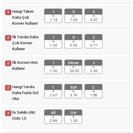
Hangi Takım
1
0
2
2
Daha Çok
1.14
7.04
4.47
Korner Kullanır
İlk Yarıda Daha
1
0
2
2
Çok Korner
1.32
5.55
3.77
Kullanır
İlk Korneri Kim
1
Olmaz
2
2
Kullanır
1.30
26.50
2.30
Hangi Yarıda
1.
Eşit
2.
2
Daha Fazla Gol
2.67
3.76
1.85
Olur
Ev Sahibi Altı/
Alt
Üst
2
Üstü 1,5
2.89
1.20