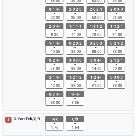
88.00
35.00
62.00
53.00
0-1 4+
2-0 2-0
2-0 2-1
2-0 3-0
22.00
35.00
62.00
26.50
2-0 4+
1-1 1-1
1-1 1-2
1-1 2-1
8.36
44.00
70.00
31.00
1-1 4+
0-2 0-2
0-2 0-3
0-2 1-2
10.55
88.00
88.00
88.00
0-2 4+
3-0 3-0
3-0 4+
2-1 2-1
53.00
88.00
14.95
70.00
2-1 4+
1-2 1-2
1-2 4+
0-3 0-3
12.30
88.00
31.00
88.00
0-3 4+
4+ 4+
88.00
8.36
İlk Yarı Tek/Çift
Tek
Çift
2
1.76
1.64