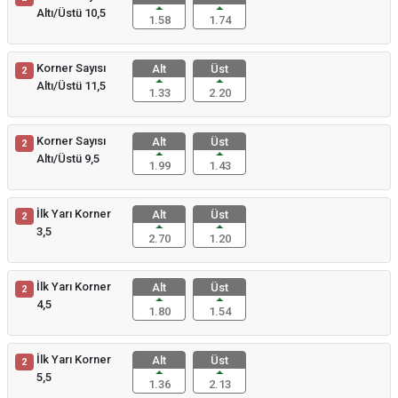
Altı/Üstü 10,5
1.58
1.74
Korner Sayısı
Alt
Üst
2
Altı/Üstü 11,5
1.33
2.20
Korner Sayısı
Alt
Üst
2
Altı/Üstü 9,5
1.99
1.43
İlk Yarı Korner
Alt
Üst
2
3,5
2.70
1.20
İlk Yarı Korner
Alt
Üst
2
4,5
1.80
1.54
İlk Yarı Korner
Alt
Üst
2
5,5
1.36
2.13