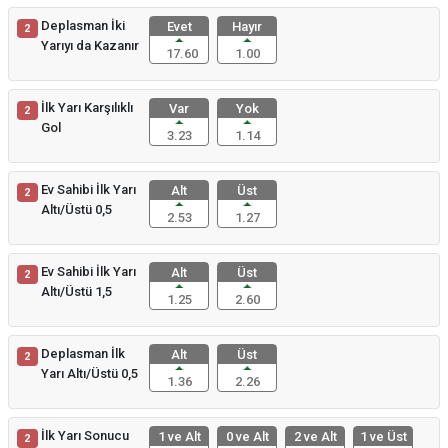
Deplasman İki
Evet
Hayır
2
Yarıyı da Kazanır
17.60
1.00
İlk Yarı Karşılıklı
Var
Yok
2
Gol
3.23
1.14
Ev Sahibi İlk Yarı
Alt
Üst
2
Altı/Üstü 0,5
2.53
1.27
Ev Sahibi İlk Yarı
Alt
Üst
2
Altı/Üstü 1,5
1.25
2.60
Deplasman İlk
Alt
Üst
2
Yarı Altı/Üstü 0,5
1.36
2.26
İlk Yarı Sonucu
1 ve Alt
0 ve Alt
2 ve Alt
1 ve Üst
2