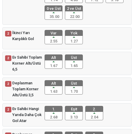
0 ve Üst
2 ve Üst
35.00
22.00
İkinci Yarı
Var
Yok
2
Karşılıklı Gol
2.55
1.27
Ev Sahibi Toplam
Alt
Üst
2
Korner Altı/Üstü
1.67
1.65
6,5
Deplasman
Alt
Üst
2
Toplam Korner
1.63
1.70
Altı/Üstü 3,5
Ev Sahibi Hangi
1.
Eşit
2.
2
Yarıda Daha Çok
2.68
3.13
2.04
Gol Atar