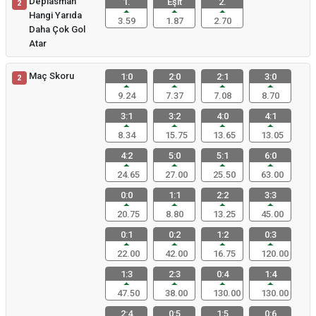
Deplasman
1.
Eşit
2.
2
Hangi Yarıda
3.59
1.87
2.70
Daha Çok Gol
Atar
Maç Skoru
1:0
2:0
2:1
3:0
2
9.24
7.37
7.08
8.70
3:1
3:2
4:0
4:1
8.34
15.75
13.65
13.05
4:2
5:0
5:1
6:0
24.65
27.00
25.50
63.00
0:0
1:1
2:2
3:3
20.75
8.80
13.25
45.00
0:1
0:2
1:2
0:3
22.00
42.00
16.75
120.00
1:3
2:3
0:4
1:4
47.50
38.00
130.00
130.00
2:4
0:5
1:5
0:6