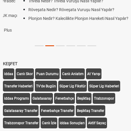
Trivela Nedir? Trivela Vuruşu Nasıl Yapılır?
Röveşata Nedir? Röveşata Vuruşu Nasıl Yapılır?
Plonjon Nedir? Kalecilikte Plonjon Hareketi Nasıl Yapılır?
KEŞFET
iddaa
Canlı Skor
Puan Durumu
Canlı Anlatım
At Yarışı
Transfer Haberleri
TV'de Bugün
Süper Lig Fikstür
Süper Lig Haberleri
iddaa Programı
Galatasaray
Fenerbahçe
Beşiktaş
Trabzonspor
Galatasaray Transfer
Fenerbahçe Transfer
Beşiktaş Transfer
Trabzonspor Transfer
Canlı İzle
iddaa Sonuçları
Aktif Sayaç
Takip Et