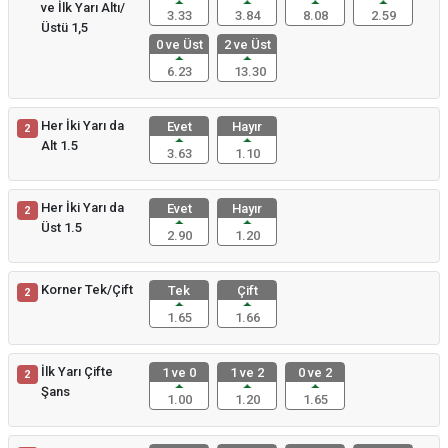
ve İlk Yarı Altı/
3.33
3.84
8.08
2.59
Üstü 1,5
0 ve Üst
2 ve Üst
6.23
13.30
Her İki Yarı da
Evet
Hayır
2
Alt 1.5
3.63
1.10
Her İki Yarı da
Evet
Hayır
2
Üst 1.5
2.90
1.20
Korner Tek/Çift
Tek
Çift
2
1.65
1.66
İlk Yarı Çifte
1 ve 0
1 ve 2
0 ve 2
2
Şans
1.00
1.20
1.65