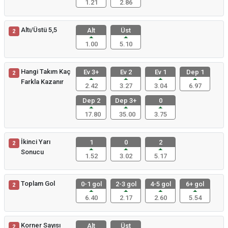
1.21
2.86
Altı/Üstü 5,5
Alt
Üst
2
1.00
5.10
Hangi Takım Kaç
Ev 3+
Ev 2
Ev 1
Dep 1
2
Farkla Kazanır
2.42
3.27
3.04
6.97
Dep 2
Dep 3+
0
17.80
35.00
3.75
İkinci Yarı
1
0
2
2
Sonucu
1.52
3.02
5.17
Toplam Gol
0-1 gol
2-3 gol
4-5 gol
6+ gol
2
6.40
2.17
2.60
5.54
Korner Sayısı
Alt
Üst
2