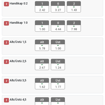
Handikap 0:2
1
0
2
2
2.42
3.27
1.43
Handikap 1:0
1
0
2
2
1.00
4.44
7.98
Altı/Üstü 1,5
Alt
Üst
2
5.78
1.00
Altı/Üstü 2,5
Alt
Üst
2
2.67
1.24
Altı/Üstü 3,5
Alt
Üst
2
1.62
1.77
Altı/Üstü 4,5
Alt
Üst
2