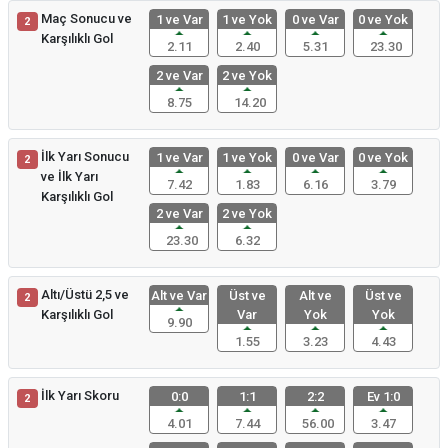
Maç Sonucu ve
1 ve Var
1 ve Yok
0 ve Var
0 ve Yok
2
Karşılıklı Gol
2.11
2.40
5.31
23.30
2 ve Var
2 ve Yok
8.75
14.20
İlk Yarı Sonucu
1 ve Var
1 ve Yok
0 ve Var
0 ve Yok
2
ve İlk Yarı
7.42
1.83
6.16
3.79
Karşılıklı Gol
2 ve Var
2 ve Yok
23.30
6.32
Altı/Üstü 2,5 ve
Alt ve Var
Üst ve
Alt ve
Üst ve
2
Karşılıklı Gol
Var
Yok
Yok
9.90
1.55
3.23
4.43
İlk Yarı Skoru
0:0
1:1
2:2
Ev 1:0
2
4.01
7.44
56.00
3.47