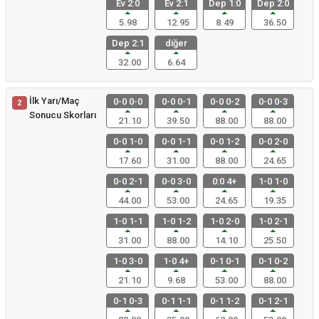
Ev 2:0
Ev 2:1
Dep 1:0
Dep 2:0
5.98
12.95
8.49
36.50
Dep 2:1
diğer
32.00
6.64
İlk Yarı/Maç
0-0 0-0
0-0 0-1
0-0 0-2
0-0 0-3
2
Sonucu Skorları
21.10
39.50
88.00
88.00
0-0 1-0
0-0 1-1
0-0 1-2
0-0 2-0
17.60
31.00
88.00
24.65
0-0 2-1
0-0 3-0
0:0 4+
1-0 1-0
44.00
53.00
24.65
19.35
1-0 1-1
1-0 1-2
1-0 2-0
1-0 2-1
31.00
88.00
14.10
25.50
1-0 3-0
1-0 4+
0-1 0-1
0-1 0-2
21.10
9.68
53.00
88.00
0-1 0-3
0-1 1-1
0-1 1-2
0-1 2-1