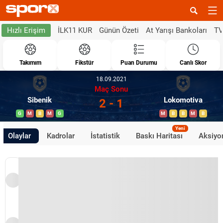
İLK11 KUR
Günün Özeti
At Yarışı Bankoları
TV
Hızlı Erişim
Takımım
Fikstür
Puan Durumu
Canlı Skor
18.09.2021
Maç Sonu
Sibenik
Lokomotiva
2 - 1
G
M
B
M
G
M
B
B
M
B
Yeni
Olaylar
Kadrolar
İstatistik
Baskı Haritası
Aksiyon