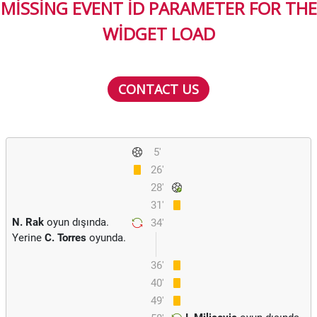
MISSING EVENT ID PARAMETER FOR THE
WIDGET LOAD
CONTACT US
5'
26'
28'
31'
N. Rak
oyun dışında.
34'
Yerine
C. Torres
oyunda.
36'
40'
49'