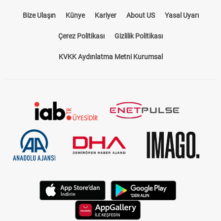
Bize Ulaşın
Künye
Kariyer
About US
Yasal Uyarı
Çerez Politikası
Gizlilik Politikası
KVKK Aydınlatma Metni Kurumsal