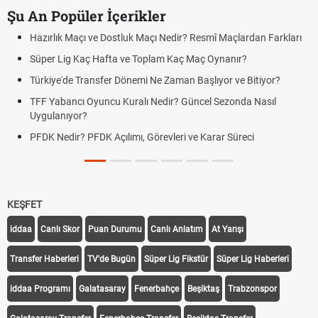
Şu An Popüler İçerikler
Hazırlık Maçı ve Dostluk Maçı Nedir? Resmî Maçlardan Farkları
Süper Lig Kaç Hafta ve Toplam Kaç Maç Oynanır?
Türkiye'de Transfer Dönemi Ne Zaman Başlıyor ve Bitiyor?
TFF Yabancı Oyuncu Kuralı Nedir? Güncel Sezonda Nasıl
Uygulanıyor?
PFDK Nedir? PFDK Açılımı, Görevleri ve Karar Süreci
KEŞFET
iddaa
Canlı Skor
Puan Durumu
Canlı Anlatım
At Yarışı
Transfer Haberleri
TV'de Bugün
Süper Lig Fikstür
Süper Lig Haberleri
iddaa Programı
Galatasaray
Fenerbahçe
Beşiktaş
Trabzonspor