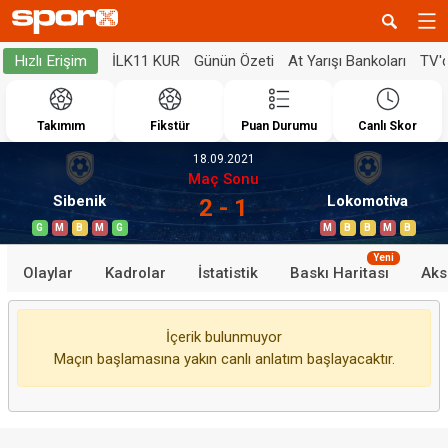
İLK11 KUR
Günün Özeti
At Yarışı Bankoları
TV'
Hızlı Erişim
Takımım
Fikstür
Puan Durumu
Canlı Skor
18.09.2021
Maç Sonu
Sibenik
Lokomotiva
2 - 1
G
M
B
M
G
M
B
B
M
B
Yeni
Olaylar
Kadrolar
İstatistik
Baskı Haritası
Aks
İçerik bulunmuyor
Maçın başlamasına yakın canlı anlatım başlayacaktır.