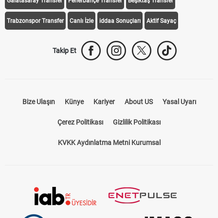
Galatasaray Transfer
Fenerbahçe Transfer
Beşiktaş Transfer
Trabzonspor Transfer
Canlı İzle
iddaa Sonuçları
Aktif Sayaç
Takip Et
Bize Ulaşın
Künye
Kariyer
About US
Yasal Uyarı
Çerez Politikası
Gizlilik Politikası
KVKK Aydınlatma Metni Kurumsal