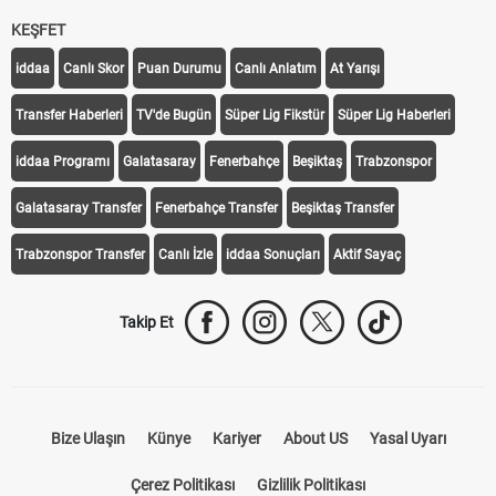
KEŞFET
iddaa
Canlı Skor
Puan Durumu
Canlı Anlatım
At Yarışı
Transfer Haberleri
TV'de Bugün
Süper Lig Fikstür
Süper Lig Haberleri
iddaa Programı
Galatasaray
Fenerbahçe
Beşiktaş
Trabzonspor
Galatasaray Transfer
Fenerbahçe Transfer
Beşiktaş Transfer
Trabzonspor Transfer
Canlı İzle
iddaa Sonuçları
Aktif Sayaç
Takip Et
Bize Ulaşın
Künye
Kariyer
About US
Yasal Uyarı
Çerez Politikası
Gizlilik Politikası