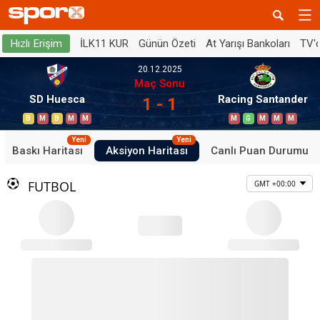
İLK11 KUR
Günün Özeti
At Yarışı Bankoları
TV'
Hızlı Erişim
20.12.2025
Maç Sonu
SD Huesca
Racing Santander
1 - 1
B
M
B
M
M
M
G
M
M
M
Yeni
Yeni
Baskı Haritası
Aksiyon Haritası
Canlı Puan Durumu
FUTBOL
GMT +00:00