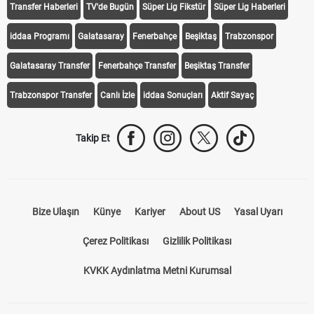
Transfer Haberleri
TV'de Bugün
Süper Lig Fikstür
Süper Lig Haberleri
iddaa Programı
Galatasaray
Fenerbahçe
Beşiktaş
Trabzonspor
Galatasaray Transfer
Fenerbahçe Transfer
Beşiktaş Transfer
Trabzonspor Transfer
Canlı İzle
iddaa Sonuçları
Aktif Sayaç
Takip Et
Bize Ulaşın
Künye
Kariyer
About US
Yasal Uyarı
Çerez Politikası
Gizlilik Politikası
KVKK Aydınlatma Metni Kurumsal