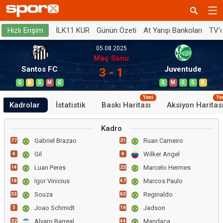
İLK11 KUR
Günün Özeti
At Yarışı Bankoları
TV'
Hızlı Erişim
05.08.2025
Maç Sonu
Santos FC
Juventude
3 - 1
G
B
G
M
G
G
M
G
G
B
Yeni
Ye
Kadrolar
İstatistik
Baskı Haritası
Aksiyon Haritas
Kadro
Gabriel Brazao
Ruan Carneiro
77
21
Gil
Wilker Angel
4
4
Luan Peres
Marcelo Hermes
14
22
Igor Vinicius
Marcos Paulo
18
47
Souza
Reginaldo
33
93
Joao Schmidt
Jadson
5
16
Alvaro Barreal
Mandaca
22
44