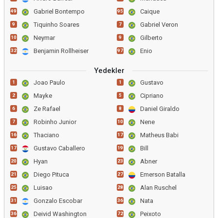
Gabriel Bontempo
Caique
49
95
Tiquinho Soares
Gabriel Veron
9
7
Neymar
Gilberto
10
9
Benjamin Rollheiser
Enio
32
97
Yedekler
Joao Paulo
Gustavo
1
1
Mayke
Cipriano
2
5
Ze Rafael
Daniel Giraldo
6
8
Robinho Junior
Nene
7
10
Thaciano
Matheus Babi
16
17
Gustavo Caballero
Bill
17
19
Hyan
Abner
20
23
Diego Pituca
Emerson Batalla
21
27
Luisao
Alan Ruschel
25
28
Gonzalo Escobar
Nata
31
36
Deivid Washington
Peixoto
36
72