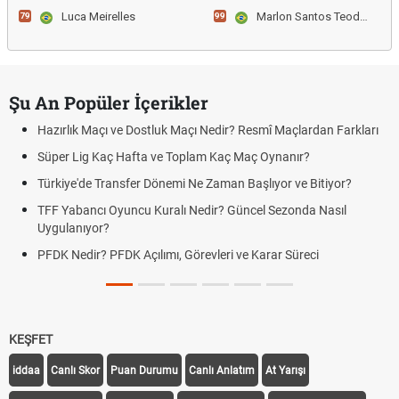
Luca Meirelles
Marlon Santos Teodoro
79
99
Şu An Popüler İçerikler
Hazırlık Maçı ve Dostluk Maçı Nedir? Resmî Maçlardan Farkları
Süper Lig Kaç Hafta ve Toplam Kaç Maç Oynanır?
Türkiye'de Transfer Dönemi Ne Zaman Başlıyor ve Bitiyor?
TFF Yabancı Oyuncu Kuralı Nedir? Güncel Sezonda Nasıl
Uygulanıyor?
PFDK Nedir? PFDK Açılımı, Görevleri ve Karar Süreci
KEŞFET
iddaa
Canlı Skor
Puan Durumu
Canlı Anlatım
At Yarışı