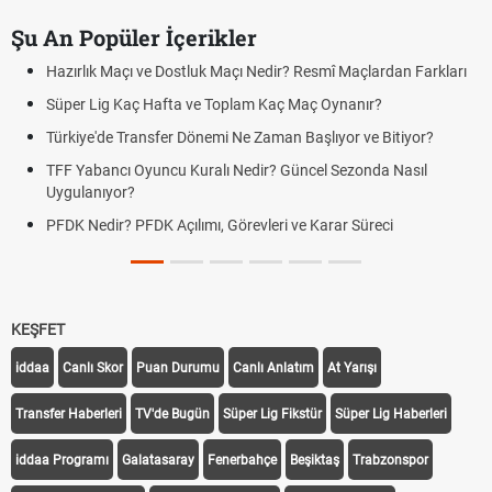
Şu An Popüler İçerikler
Hazırlık Maçı ve Dostluk Maçı Nedir? Resmî Maçlardan Farkları
Süper Lig Kaç Hafta ve Toplam Kaç Maç Oynanır?
Türkiye'de Transfer Dönemi Ne Zaman Başlıyor ve Bitiyor?
TFF Yabancı Oyuncu Kuralı Nedir? Güncel Sezonda Nasıl
Uygulanıyor?
PFDK Nedir? PFDK Açılımı, Görevleri ve Karar Süreci
KEŞFET
iddaa
Canlı Skor
Puan Durumu
Canlı Anlatım
At Yarışı
Transfer Haberleri
TV'de Bugün
Süper Lig Fikstür
Süper Lig Haberleri
iddaa Programı
Galatasaray
Fenerbahçe
Beşiktaş
Trabzonspor