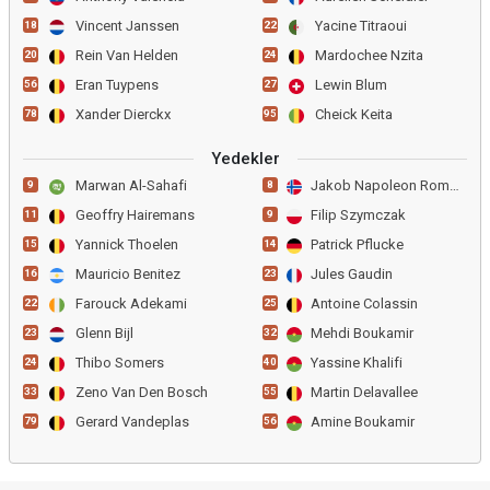
Vincent Janssen
Yacine Titraoui
18
22
Rein Van Helden
Mardochee Nzita
20
24
Eran Tuypens
Lewin Blum
56
27
Xander Dierckx
Cheick Keita
78
95
Yedekler
Marwan Al-Sahafi
Jakob Napoleon Romsaas
9
8
Geoffry Hairemans
Filip Szymczak
11
9
Yannick Thoelen
Patrick Pflucke
15
14
Mauricio Benitez
Jules Gaudin
16
23
Farouck Adekami
Antoine Colassin
22
25
Glenn Bijl
Mehdi Boukamir
23
32
Thibo Somers
Yassine Khalifi
24
40
Zeno Van Den Bosch
Martin Delavallee
33
55
Gerard Vandeplas
Amine Boukamir
79
56