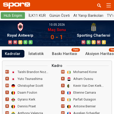
İLK11 KUR
Günün Özeti
At Yarışı Bankoları
TV'
Hızlı Erişim
10.05.2026
Maç Sonu
Royal Antwerp
Sporting Charleroi
0 - 1
M
M
B
G
G
M
G
B
M
B
Yeni
Ye
Kadrolar
İstatistik
Baskı Haritası
Aksiyon Haritas
Kadro
Taishi Brandon Nozawa
Mohamed Kone
41
30
Yuto Tsunashima
Aiham Ousou
4
4
Christopher Scott
Kevin Van Den Kerkhof
30
3
Daam Foulon
Etienne Camara
5
5
Gyrano Kerk
Parfait Guiagon
7
10
Dennis Praet
Antoine Bernier
8
17
Anthony Valencia
Aurelien Scheidler
14
21