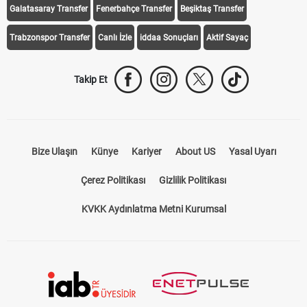
Galatasaray Transfer
Fenerbahçe Transfer
Beşiktaş Transfer
Trabzonspor Transfer
Canlı İzle
iddaa Sonuçları
Aktif Sayaç
Takip Et
Bize Ulaşın
Künye
Kariyer
About US
Yasal Uyarı
Çerez Politikası
Gizlilik Politikası
KVKK Aydınlatma Metni Kurumsal