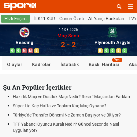
İLK11 KUR
Günün Özeti
At Yarışı Bankoları
TV'
Hızlı Erişim
14.03.2026
Maç Sonu
Reading
Plymouth Argyle
2 - 2
G
G
M
M
B
B
G
G
B
G
Yeni
Olaylar
Kadrolar
İstatistik
Baskı Haritası
Aks
Şu An Popüler İçerikler
Hazırlık Maçı ve Dostluk Maçı Nedir? Resmî Maçlardan Farkları
Süper Lig Kaç Hafta ve Toplam Kaç Maç Oynanır?
Türkiye'de Transfer Dönemi Ne Zaman Başlıyor ve Bitiyor?
TFF Yabancı Oyuncu Kuralı Nedir? Güncel Sezonda Nasıl
Uygulanıyor?