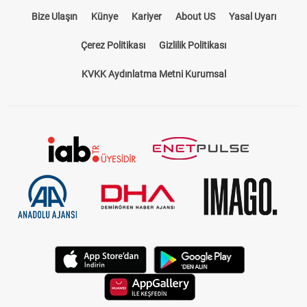
Bize Ulaşın
Künye
Kariyer
About US
Yasal Uyarı
Çerez Politikası
Gizlilik Politikası
KVKK Aydınlatma Metni Kurumsal