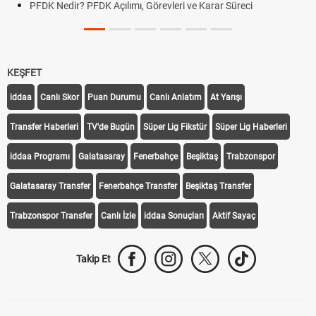
PFDK Nedir? PFDK Açılımı, Görevleri ve Karar Süreci
KEŞFET
iddaa
Canlı Skor
Puan Durumu
Canlı Anlatım
At Yarışı
Transfer Haberleri
TV'de Bugün
Süper Lig Fikstür
Süper Lig Haberleri
iddaa Programı
Galatasaray
Fenerbahçe
Beşiktaş
Trabzonspor
Galatasaray Transfer
Fenerbahçe Transfer
Beşiktaş Transfer
Trabzonspor Transfer
Canlı İzle
iddaa Sonuçları
Aktif Sayaç
Takip Et