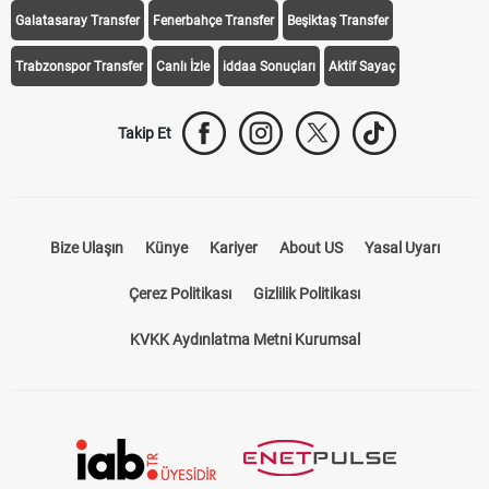
Galatasaray Transfer
Fenerbahçe Transfer
Beşiktaş Transfer
Trabzonspor Transfer
Canlı İzle
iddaa Sonuçları
Aktif Sayaç
Takip Et
Bize Ulaşın
Künye
Kariyer
About US
Yasal Uyarı
Çerez Politikası
Gizlilik Politikası
KVKK Aydınlatma Metni Kurumsal