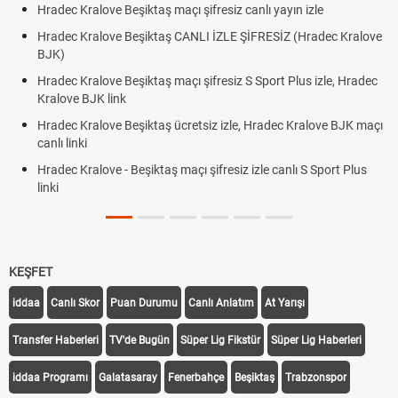
Hradec Kralove Beşiktaş maçı şifresiz canlı yayın izle
Hradec Kralove Beşiktaş CANLI İZLE ŞİFRESİZ (Hradec Kralove
BJK)
Hradec Kralove Beşiktaş maçı şifresiz S Sport Plus izle, Hradec
Kralove BJK link
Hradec Kralove Beşiktaş ücretsiz izle, Hradec Kralove BJK maçı
canlı linki
Hradec Kralove - Beşiktaş maçı şifresiz izle canlı S Sport Plus
linki
KEŞFET
iddaa
Canlı Skor
Puan Durumu
Canlı Anlatım
At Yarışı
Transfer Haberleri
TV'de Bugün
Süper Lig Fikstür
Süper Lig Haberleri
iddaa Programı
Galatasaray
Fenerbahçe
Beşiktaş
Trabzonspor