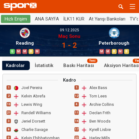
ANA SAYFA
İLK11 KUR
At Yarışı Bankoları
TV'
Hızlı Erişim
09.12.2025
Maç Sonu
Reading
Peterborough
1 - 2
G
M
M
B
M
M
M
B
M
B
Yeni
Ye
Kadrolar
İstatistik
Baskı Haritası
Aksiyon Haritas
Kadro
Joel Pereira
Alex Bass
1
1
Kelvin Abrefa
Tom Lees
2
12
Lewis Wing
Archie Collins
10
4
Randell Williams
Declan Frith
21
11
Jeriel Dorsett
Ben Woods
3
16
Charlie Savage
Kyrell Lisbie
8
17
Kelvin Ehibhatiomhan
Harley Mills
9
23