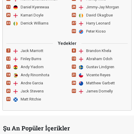
Daniel Kyerewaa
Jimmy-Jay Morgan
11
24
Kamari Doyle
David Okagbue
29
26
Derrick Williams
Harry Leonard
33
27
Peter Kioso
30
Yedekler
Jack Marriott
Brandon Khela
7
8
Finley Burns
Abraham Odoh
12
10
Andy Yiadom
Gustav Lindgren
17
19
Andy Rinomhota
Vicente Reyes
18
21
Andre Garcia
Matthew Garbett
19
28
Jack Stevens
James Dornelly
25
33
Matt Ritchie
30
Şu An Popüler İçerikler