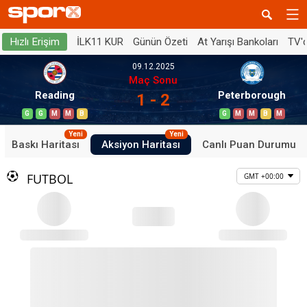
İLK11 KUR
Günün Özeti
At Yarışı Bankoları
TV'
Hızlı Erişim
09.12.2025
Maç Sonu
Reading
Peterborough
1 - 2
G
G
M
M
B
G
M
M
B
M
Yeni
Yeni
Baskı Haritası
Aksiyon Haritası
Canlı Puan Durumu
FUTBOL
GMT +00:00