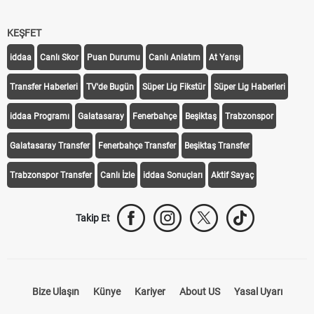
KEŞFET
iddaa
Canlı Skor
Puan Durumu
Canlı Anlatım
At Yarışı
Transfer Haberleri
TV'de Bugün
Süper Lig Fikstür
Süper Lig Haberleri
iddaa Programı
Galatasaray
Fenerbahçe
Beşiktaş
Trabzonspor
Galatasaray Transfer
Fenerbahçe Transfer
Beşiktaş Transfer
Trabzonspor Transfer
Canlı İzle
iddaa Sonuçları
Aktif Sayaç
Takip Et
Bize Ulaşın
Künye
Kariyer
About US
Yasal Uyarı