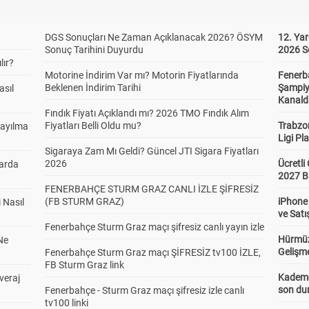
DGS Sonuçları Ne Zaman Açıklanacak 2026? ÖSYM
12. Yar
Sonuç Tarihini Duyurdu
2026 S
lır?
Motorine İndirim Var mı? Motorin Fiyatlarında
Fenerb
Beklenen İndirim Tarihi
Şampiy
asıl
Kanald
Fındık Fiyatı Açıklandı mı? 2026 TMO Fındık Alım
Fiyatları Belli Oldu mu?
Trabzo
Sayılma
Ligi Pla
Sigaraya Zam Mı Geldi? Güncel JTI Sigara Fiyatları
2026
Ücretl
larda
2027 B
FENERBAHÇE STURM GRAZ CANLI İZLE ŞİFRESİZ
(FB STURM GRAZ)
iPhone
 Nasıl
ve Satı
Fenerbahçe Sturm Graz maçı şifresiz canlı yayın izle
Hürmüz
Ne
Gelişm
Fenerbahçe Sturm Graz maçı ŞİFRESİZ tv100 İZLE,
FB Sturm Graz link
Kademel
veraj
son dur
Fenerbahçe - Sturm Graz maçı şifresiz izle canlı
tv100 linki