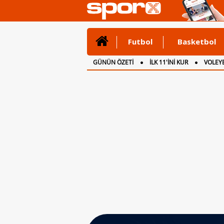
Futbol
Basketbol
GÜNÜN ÖZETİ
İLK 11'İNİ KUR
VOLEYB
CANLI ANLATIM
İNGİLTERE