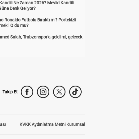
 Kandili Ne Zaman 2026? Mevlid Kandili
Güne Denk Geliyor?
no Ronaldo Futbolu Bıraktı mı? Portekizli
Emekli Oldu mu?
ed Salah, Trabzonspor'a geldi mi, gelecek
Takip Et
kası
KVKK Aydınlatma Metni Kurumsal