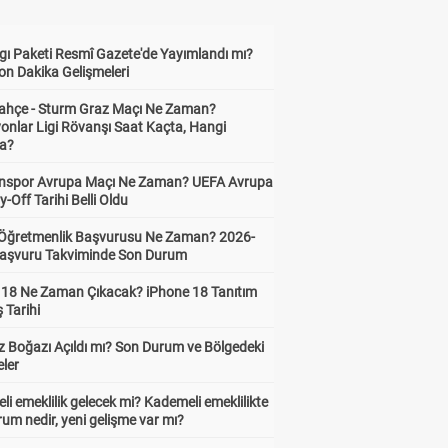
gı Paketi Resmî Gazete'de Yayımlandı mı?
on Dakika Gelişmeleri
ahçe - Sturm Graz Maçı Ne Zaman?
onlar Ligi Rövanşı Saat Kaçta, Hangi
a?
nspor Avrupa Maçı Ne Zaman? UEFA Avrupa
y-Off Tarihi Belli Oldu
i Öğretmenlik Başvurusu Ne Zaman? 2026-
aşvuru Takviminde Son Durum
 18 Ne Zaman Çıkacak? iPhone 18 Tanıtım
ş Tarihi
 Boğazı Açıldı mı? Son Durum ve Bölgedeki
eler
i emeklilik gelecek mi? Kademeli emeklilikte
um nedir, yeni gelişme var mı?