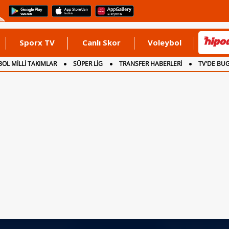
Sporx TV
Canlı Skor
Voleybol
OL MİLLİ TAKIMLAR
SÜPER LİG
TRANSFER HABERLERİ
TV'DE BU