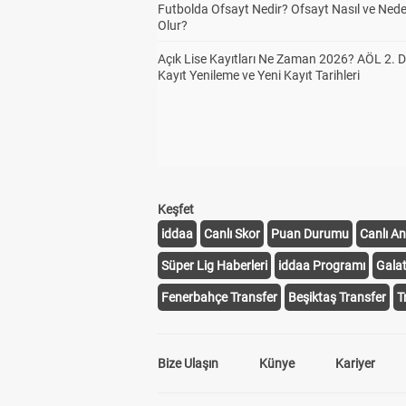
Futbolda Ofsayt Nedir? Ofsayt Nasıl ve Ned
Olur?
Açık Lise Kayıtları Ne Zaman 2026? AÖL 2.
Kayıt Yenileme ve Yeni Kayıt Tarihleri
Keşfet
iddaa
Canlı Skor
Puan Durumu
Canlı An
Süper Lig Haberleri
iddaa Programı
Gala
Fenerbahçe Transfer
Beşiktaş Transfer
T
Bize Ulaşın
Künye
Kariyer