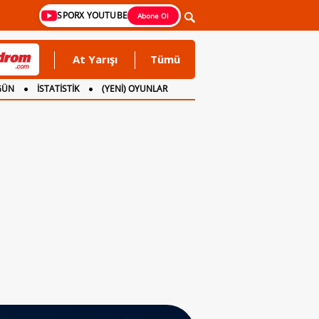
SPORX YOUTUBE
Abone Ol
At Yarışı
Tümü
GÜN
İSTATİSTİK
(YENİ) OYUNLAR