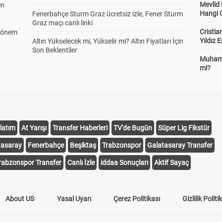
Mevlid
en
Hangi 
Fenerbahçe Sturm Graz ücretsiz izle, Fener Sturm
Graz maçı canlı linki
Cristia
 Dönem
Yıldız 
Altın Yükselecek mi, Yükselir mi? Altın Fiyatları İçin
Son Beklentiler
Muhamm
mi?
latım
At Yarışı
Transfer Haberleri
TV'de Bugün
Süper Lig Fikstür
tasaray
Fenerbahçe
Beşiktaş
Trabzonspor
Galatasaray Transfer
rabzonspor Transfer
Canlı İzle
iddaa Sonuçları
Aktif Sayaç
About US
Yasal Uyarı
Çerez Politikası
Gizlilik Politi