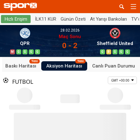
İLK11 KUR
Günün Özeti
At Yarışı Bankoları
TV'
Hızlı Erişim
28.02.2026
Maç Sonu
QPR
Sheffield United
0 - 2
M
G
G
G
G
G
B
G
G
G
Yeni
Yeni
Baskı Haritası
Aksiyon Haritası
Canlı Puan Durumu
FUTBOL
GMT +00:00