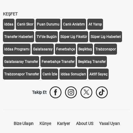
KEŞFET
iddaa
Canlı Skor
Puan Durumu
Canlı Anlatım
At Yarışı
Transfer Haberleri
TV'de Bugün
Süper Lig Fikstür
Süper Lig Haberleri
iddaa Programı
Galatasaray
Fenerbahçe
Beşiktaş
Trabzonspor
Galatasaray Transfer
Fenerbahçe Transfer
Beşiktaş Transfer
Trabzonspor Transfer
Canlı İzle
iddaa Sonuçları
Aktif Sayaç
Takip Et
Bize Ulaşın
Künye
Kariyer
About US
Yasal Uyarı