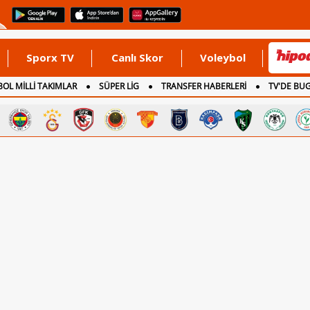
Sporx TV
Canlı Skor
Voleybol
OL MİLLİ TAKIMLAR
SÜPER LİG
TRANSFER HABERLERİ
TV'DE BU