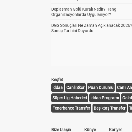
Deplasman Golü Kuralı Nedir? Hangi
Organizasyonlarda Uygulanıyor?
DGS Sonuçları Ne Zaman Açıklanacak 2026
Sonuç Tarihini Duyurdu
Keşfet
iddaa
Canlı Skor
Puan Durumu
Canlı An
Süper Lig Haberleri
iddaa Programı
Gala
Fenerbahçe Transfer
Beşiktaş Transfer
T
Bize Ulaşın
Künye
Kariyer