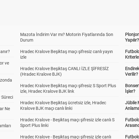
Mazota İndirim Var mı? Motorin Fiyatlarında Son
Plonjon
Durum
Yapılır
anır?
Hradec Kralove Beşiktaş maçı şifresiz canlı yayın
Futbold
izle
Kriterle
or ve
Hradec Kralove Beşiktaş CANLI İZLE ŞİFRESİZ
Endire
(Hradec Kralove BJK)
Verilir?
ezonda
Hradec Kralove Beşiktaş maçı şifresiz S Sport Plus
Bonserv
izle, Hradec Kralove BJK link
İşler?
 Süreci
Hradec Kralove Beşiktaş ücretsiz izle, Hradec
Jübile
Kralove BJK maçı canlı linki
Anlama
ar Ne
Hradec Kralove - Beşiktaş maçı şifresiz izle canlı S
Futbold
Sport Plus linki
Arasınd
amları
Hradec Kralove - Beşiktaş maçı şifresiz izle canlı
Futbol