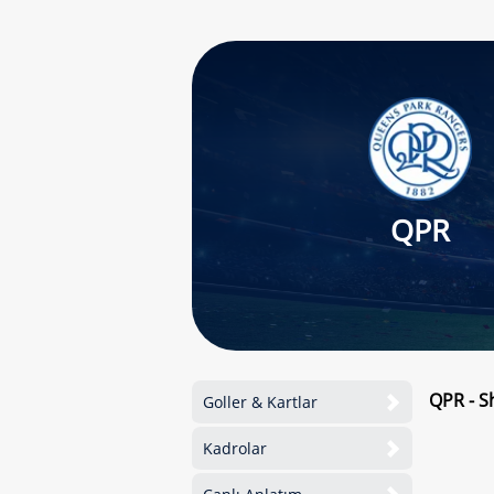
QPR
QPR - S
Goller & Kartlar
Kadrolar