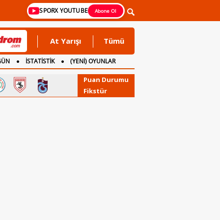
SPORX YOUTUBE
Abone Ol
At Yarışı
Tümü
GÜN
İSTATİSTİK
(YENİ) OYUNLAR
Puan Durumu
Fikstür