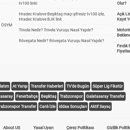
tv100 linki
Olur?
Hradec Kralove Beşiktaş maçı şifresiz tv100 izle,
Açık L
Hradec Kralove BJK link
Kayıt Y
? ÖSYM
Trivela Nedir? Trivela Vuruşu Nasıl Yapılır?
Motorin
Beklene
Röveşata Nedir? Röveşata Vuruşu Nasıl Yapılır?
Fındık 
Fiyatla
latım
At Yarışı
Transfer Haberleri
TV'de Bugün
Süper Lig Fikstür
tasaray
Fenerbahçe
Beşiktaş
Trabzonspor
Galatasaray Transfer
rabzonspor Transfer
Canlı İzle
iddaa Sonuçları
Aktif Sayaç
About US
Yasal Uyarı
Çerez Politikası
Gizlilik Politi