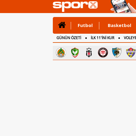
Futbol
Basketbol
GÜNÜN ÖZETİ
İLK 11'İNİ KUR
VOLEYB
CANLI ANLATIM
İNGİLTERE