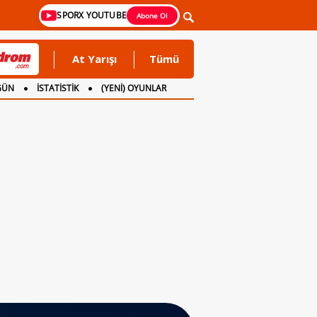
SPORX YOUTUBE
Abone Ol
At Yarışı
Tümü
GÜN
İSTATİSTİK
(YENİ) OYUNLAR