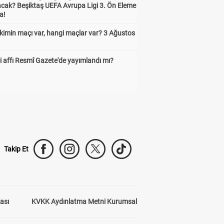
cak? Beşiktaş UEFA Avrupa Ligi 3. Ön Eleme
a!
kimin maçı var, hangi maçlar var? 3 Ağustos
 affı Resmî Gazete'de yayımlandı mı?
Takip Et
kası
KVKK Aydınlatma Metni Kurumsal