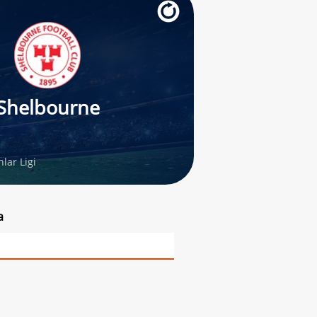
Shelbourne
lar Ligi
a