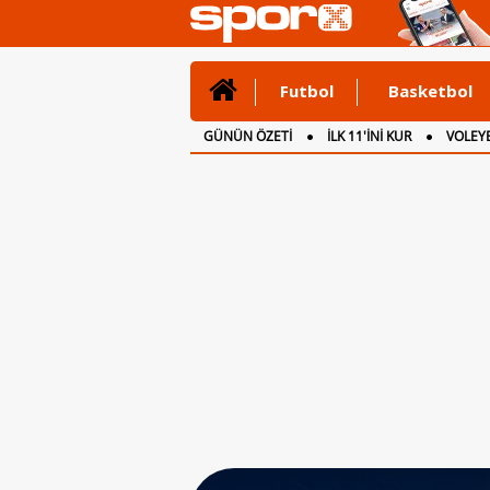
Futbol
Basketbol
GÜNÜN ÖZETİ
İLK 11'İNİ KUR
VOLEYB
CANLI ANLATIM
İNGİLTERE