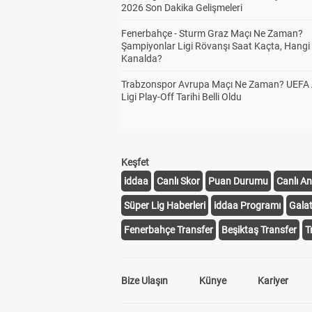
2026 Son Dakika Gelişmeleri
Fenerbahçe - Sturm Graz Maçı Ne Zaman?
Şampiyonlar Ligi Rövanşı Saat Kaçta, Hangi
Kanalda?
Trabzonspor Avrupa Maçı Ne Zaman? UEFA
Ligi Play-Off Tarihi Belli Oldu
Keşfet
iddaa
Canlı Skor
Puan Durumu
Canlı An
Süper Lig Haberleri
iddaa Programı
Gala
Fenerbahçe Transfer
Beşiktaş Transfer
T
Bize Ulaşın
Künye
Kariyer