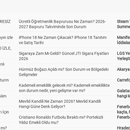
RESİZ
Ücretli Öğretmenlik Başvurusu Ne Zaman? 2026-
Steam 
2027 Başvuru Takviminde Son Durum
Summer 
yın izle
iPhone 18 Ne Zaman Çıkacak? iPhone 18 Tanıtım
Manifes
ve Satış Tarihi
İddiala
 İZLE,
Sigaraya Zam Mı Geldi? Güncel JTI Sigara Fiyatları
LGS Yer
2026
Yerleş
nlı
Hürmüz Boğazı Açıldı mı? Son Durum ve Bölgedeki
Akaryak
Gelişmeler
Sturm
Carrefo
Kademeli emeklilik gelecek mi? Kademeli emeklilikte
son durum nedir, yeni gelişme var mı?
Galatas
Alım
hangi 
Mevlid Kandili Ne Zaman 2026? Mevlid Kandili
Hangi Güne Denk Geliyor?
Fenerb
ı İçin
kaçta,
Cristiano Ronaldo Futbolu Bıraktı mı? Portekizli
Fenerba
Yıldız Emekli Oldu mu?
 mı?
Hradec