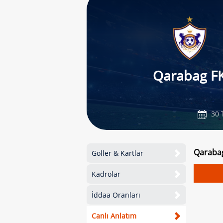
Qarabag F
30 
Qarabag
Goller & Kartlar
Kadrolar
İddaa Oranları
Canlı Anlatım