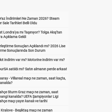
Yaz İndirimleri Ne Zaman 2026? Steam
Sale Tarihleri Belli Oldu
t Londra'ya mı Taşınıyor? Tolga Akış'tan
ra Açıklama Geldi
leştirme Sonuçları Açıklandı mı? 2026 Lise
tirme Sonuçlarında Son Durum
ıt indirim var mı? Motorine indirim var mı?
urSA satıldı mı? Satın almanın perde arkası!
aray - Villareal maçı ne zaman, saat kaçta,
kanalda?
ahçe Sturm Graz maçı ne zaman, saat
 hangi kanalda? UEFA Şampiyonlar Ligi
hçe maçı yayın kanalı ve tarihi
 Kralove - Beşiktaş maçı ne zaman