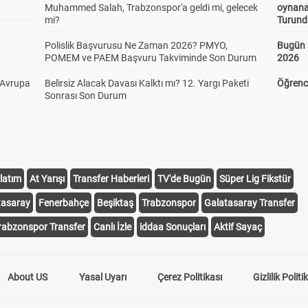
Muhammed Salah, Trabzonspor'a geldi mi, gelecek
oynana
mi?
Turund
Polislik Başvurusu Ne Zaman 2026? PMYO,
Bugün 
POMEM ve PAEM Başvuru Takviminde Son Durum
2026
 Avrupa
Belirsiz Alacak Davası Kalktı mı? 12. Yargı Paketi
Öğrenci
Sonrası Son Durum
latım
At Yarışı
Transfer Haberleri
TV'de Bugün
Süper Lig Fikstür
tasaray
Fenerbahçe
Beşiktaş
Trabzonspor
Galatasaray Transfer
rabzonspor Transfer
Canlı İzle
iddaa Sonuçları
Aktif Sayaç
About US
Yasal Uyarı
Çerez Politikası
Gizlilik Politi