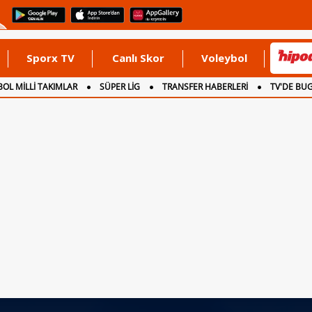
Sporx TV
Canlı Skor
Voleybol
OL MİLLİ TAKIMLAR
SÜPER LİG
TRANSFER HABERLERİ
TV'DE BU