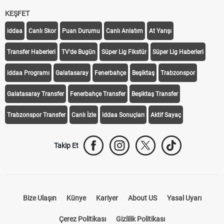
KEŞFET
iddaa
Canlı Skor
Puan Durumu
Canlı Anlatım
At Yarışı
Transfer Haberleri
TV'de Bugün
Süper Lig Fikstür
Süper Lig Haberleri
iddaa Programı
Galatasaray
Fenerbahçe
Beşiktaş
Trabzonspor
Galatasaray Transfer
Fenerbahçe Transfer
Beşiktaş Transfer
Trabzonspor Transfer
Canlı İzle
iddaa Sonuçları
Aktif Sayaç
Takip Et
Bize Ulaşın
Künye
Kariyer
About US
Yasal Uyarı
Çerez Politikası
Gizlilik Politikası