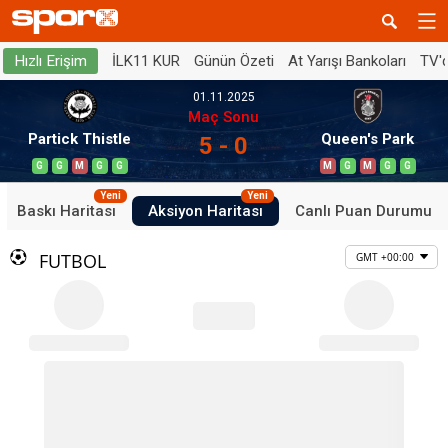
İLK11 KUR
Günün Özeti
At Yarışı Bankoları
TV'
Hızlı Erişim
01.11.2025
Maç Sonu
Partick Thistle
Queen's Park
5 - 0
G
G
M
G
G
M
G
M
G
G
Yeni
Yeni
Baskı Haritası
Aksiyon Haritası
Canlı Puan Durumu
FUTBOL
GMT +00:00