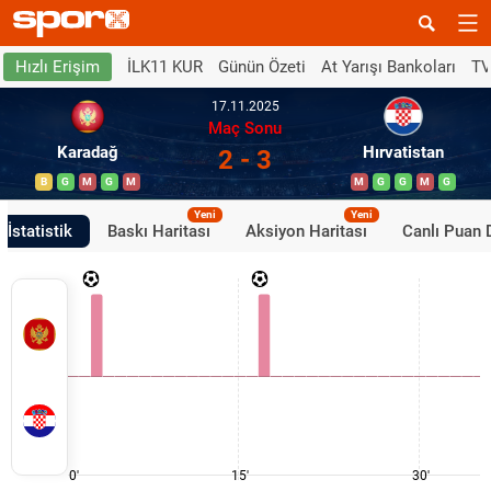
İLK11 KUR
Günün Özeti
At Yarışı Bankoları
TV
Hızlı Erişim
17.11.2025
Maç Sonu
Karadağ
Hırvatistan
2 - 3
B
G
M
G
M
M
G
G
M
G
Yeni
Yeni
İstatistik
Baskı Haritası
Aksiyon Haritası
Canlı Puan
0'
15'
30'