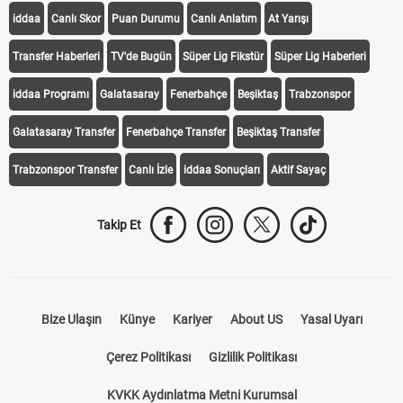
iddaa
Canlı Skor
Puan Durumu
Canlı Anlatım
At Yarışı
Transfer Haberleri
TV'de Bugün
Süper Lig Fikstür
Süper Lig Haberleri
iddaa Programı
Galatasaray
Fenerbahçe
Beşiktaş
Trabzonspor
Galatasaray Transfer
Fenerbahçe Transfer
Beşiktaş Transfer
Trabzonspor Transfer
Canlı İzle
iddaa Sonuçları
Aktif Sayaç
Takip Et
Bize Ulaşın
Künye
Kariyer
About US
Yasal Uyarı
Çerez Politikası
Gizlilik Politikası
KVKK Aydınlatma Metni Kurumsal